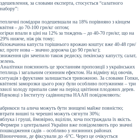
здешевлення, за словами експерта, стосується “салатного
набору”:
тепличні помідори подешевшали на 18% порівняно з кінцем
квітня – до 70-100 грн/кг оптом;
огірки впали в ціні на 12% за тиждень – до 40-70 грн/кг, що на
29% нижче, ніж рік тому;
білокачанна капуста торішнього врожаю коштує вже 40-48 грн/
кг, проте нова – значно дорожча (до 90 грн/кг);
зниження цін зачепило також редиску, пекінську капусту, салат,
зелень.
Аналітики пояснюють це зростанням пропозиції з українських
теплиць і загальним сезонним ефектом. На відміну від овочів,
ситуація з фруктами залишається тривожною. За словами Гопки,
квітневі заморозки цього року були особливо потужними – три
хвилі холоду припали саме на період цвітіння плодових дерев.
Науковці з Інституту садівництва НААН повідомляють:
абрикоси та алича можуть бути знищені майже повністю;
втрати вишні та черешні можуть сягнути 30%;
яблука і груші, ймовірно, вціліли, хоча постраждала їх якість.
Фермери з центральної України вже повідомляють про значні
пошкодження садів – особливо у низинних районах
Вінниччини, де фіксували до -6°C. Через це очікується