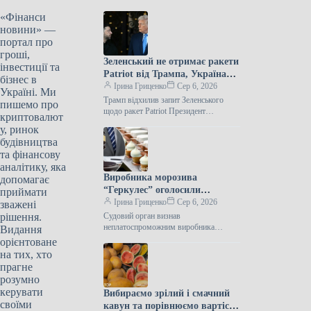
«Фінанси
новини» —
портал про
гроші,
Зеленський не отримає ракети
інвестиції та
Patriot від Трампа, Україна
бізнес в
залишилася без них.
Ірина Гриценко
Сер 6, 2026
Україні. Ми
Трамп відхилив запит Зеленського
пишемо про
щодо ракет Patriot Президент
криптовалют
Сполучених Штатів Дональд Трамп не
у, ринок
задовольнив прохання Володимира
будівництва
Зеленського про передачу Україні
та фінансову
аналітику, яка
Виробника морозива
допомагає
“Геркулес” оголосили
приймати
банкрутом через борги на
Ірина Гриценко
Сер 6, 2026
зважені
мільярди.
рішення.
Судовий орган визнав
неплатоспроможним виробника
Видання
“Геркулес” Господарський суд
орієнтоване
Донецької області оголосив банкрутом
на тих, хто
приватне акціонерне товариство
прагне
“Геркулес” — колишнього
розумно
керувати
Вибираємо зрілий і смачний
своїми
кавун та порівнюємо вартість