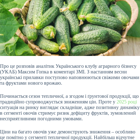
Про це розповів аналітик Українського клубу аграрного бізнесу
(УКАБ) Максим Гопка в коментарі ЗМІ. З настанням весни
українські прилавки поступово наповнюються свіжими овочами
та фруктами нового врожаю.
Починається сезон тепличної, а згодом і ґрунтової продукції, що
традиційно супроводжується зниженням цін. Проте у
2025 році
ситуація на ринку виглядає складніше, адже позитивну динаміку
в сегменті овочів стримує ризик дефіциту фруктів, зумовлений
несприятливими погодними умовами.
Ціни на багато овочів уже демонструють зниження – особливо
це помітно у сегменті тепличної продукції. Найбільш відчутне