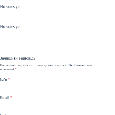
No votes yet.
Submit Rating
Rate this item:
No votes yet.
Залишити відповідь
Ваша e-mail адреса не оприлюднюватиметься.
Обов’язкові поля
позначені
*
Ім’я
*
Email
*