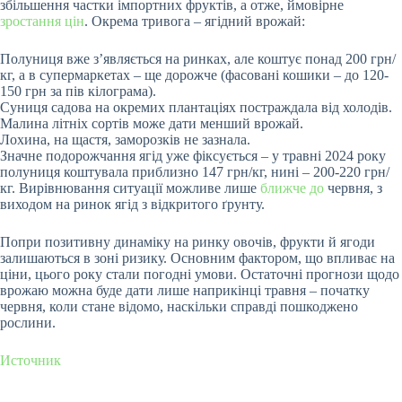
збільшення частки імпортних фруктів, а отже, ймовірне
зростання цін
. Окрема тривога – ягідний врожай:
Полуниця вже з’являється на ринках, але коштує понад 200 грн/
кг, а в супермаркетах – ще дорожче (фасовані кошики – до 120-
150 грн за пів кілограма).
Суниця садова на окремих плантаціях постраждала від холодів.
Малина літніх сортів може дати менший врожай.
Лохина, на щастя, заморозків не зазнала.
Значне подорожчання ягід уже фіксується – у травні 2024 року
полуниця коштувала приблизно 147 грн/кг, нині – 200-220 грн/
кг. Вирівнювання ситуації можливе лише
ближче до
червня, з
виходом на ринок ягід з відкритого ґрунту.
Попри позитивну динаміку на ринку овочів, фрукти й ягоди
залишаються в зоні ризику. Основним фактором, що впливає на
ціни, цього року стали погодні умови. Остаточні прогнози щодо
врожаю можна буде дати лише наприкінці травня – початку
червня, коли стане відомо, наскільки справді пошкоджено
рослини.
Источник
Submit Rating
Rate this item: