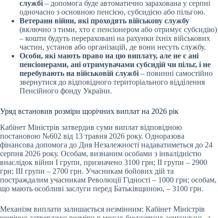
службі
– допомога буде автоматично зарахована у серпні
одночасно з основною пенсією, субсидією або пільгою.
Ветерани війни, які проходять військову службу
(включно з тими, хто є пенсіонером або отримує субсидію)
– кошти будуть перераховані на рахунки їхніх військових
частин, установ або організацій, де вони несуть службу.
Особи, які мають право на цю виплату, але не є ані
пенсіонерами, ані отримувачами субсидій чи пільг, і не
перебувають на військовій службі
– повинні самостійно
звернутися до відповідного територіального відділення
Пенсійного фонду України.
Уряд встановив розміри щорічних виплат на 2026 рік
Кабінет Міністрів затвердив суми виплат відповідною
постановою №602 від 13 травня 2026 року. Одноразова
фінансова допомога до Дня Незалежності надаватиметься до 24
серпня 2026 року. Особам, визнаним особами з інвалідністю
внаслідок війни I групи, призначено 3100 грн; II групи – 2900
грн; III групи – 2700 грн. Учасникам бойових дій та
постраждалим учасникам Революції Гідності – 1000 грн; особам,
що мають особливі заслуги перед Батьківщиною, – 3100 грн.
Механізм виплати залишається незмінним: Кабінет Міністрів
щорічно затверджує розміри в межах бюджетних асигнувань, а