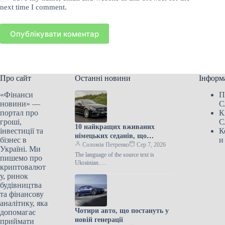
next time I comment.
Опублікувати коментар
Про сайт
Останні новини
Інформ
«Фінанси
П
новини» —
С
портал про
К
гроші,
С
10 найкращих вживаних
інвестиції та
К
німецьких седанів, що
бізнес в
и
пропонують комфорт,
Соломія Петренко
Сер 7, 2026
Україні. Ми
потужність та вигідну ціну
The language of the source text is
пишемо про
Ukrainian.
криптовалют
class=”ArticleImagestyles__ImageWrapp
у, ринок
er-sc-lvd8v9-0 cWMVnY”> Mercedes-
будівництва
Benz CLSЗнайти автомобіль, який
та фінансову
поєднує комфорт,
аналітику, яка
Чотири авто, що постануть у
допомагає
новій генерації
приймати