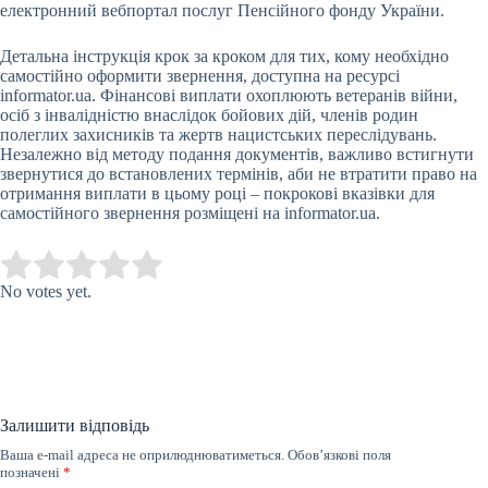
електронний вебпортал послуг Пенсійного фонду України.
Детальна інструкція крок за кроком для тих, кому необхідно
самостійно оформити звернення, доступна на ресурсі
informator.ua. Фінансові виплати охоплюють ветеранів війни,
осіб з інвалідністю внаслідок бойових дій, членів родин
полеглих захисників та жертв нацистських переслідувань.
Незалежно від методу подання документів, важливо встигнути
звернутися до встановлених термінів, аби не втратити право на
отримання виплати в цьому році – покрокові вказівки для
самостійного звернення розміщені на informator.ua.
Submit Rating
Rate this item:
No votes yet.
Залишити відповідь
Ваша e-mail адреса не оприлюднюватиметься.
Обов’язкові поля
позначені
*