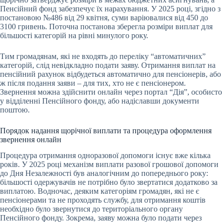
Пенсійний фонд забезпечує їх нарахування. У 2025 році, згідно з
постановою №486 від 29 квітня, суми варіювалися від 450 до
3100 гривень. Поточна постанова зберегла розміри виплат для
більшості категорій на рівні минулого року.
Тим громадянам, які не входять до переліку “автоматичних”
категорій, слід невідкладно подати заяву. Отримання виплат на
пенсійний рахунок відбудеться автоматично для пенсіонерів, або
ж після подання заяви – для тих, хто не є пенсіонером.
Звернення можна здійснити онлайн через портал “Дія”, особисто
у відділенні Пенсійного фонду, або надіславши документи
поштою.
Порядок надання щорічної виплати та процедура оформлення
звернення онлайн
Процедура отримання одноразової допомоги існує вже кілька
років. У 2025 році механізм виплати разової грошової допомоги
до Дня Незалежності був аналогічним до попереднього року:
більшості одержувачів не потрібно було звертатися додатково за
виплатою. Водночас, деяким категоріям громадян, які не є
пенсіонерами та не проходять службу, для отримання коштів
необхідно було звернутися до територіального органу
Пенсійного фонду. Зокрема, заяву можна було подати через