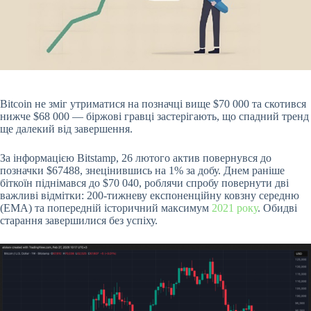
Bitcoin не зміг утриматися на позначці вище $70 000 та скотився
нижче $68 000 — біржові гравці застерігають, що спадний тренд
ще далекий від завершення.
За інформацією Bitstamp, 26 лютого актив повернувся до
позначки $67488, знецінившись на 1% за добу. Днем раніше
біткоїн піднімався до $70 040, роблячи спробу повернути дві
важливі відмітки: 200-тижневу експоненційну ковзну середню
(EMA) та попередній історичний максимум
2021 року
. Обидві
старання завершилися без успіху.