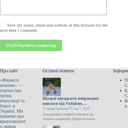
Save my name, email and website in this browser for the
next time I comment.
Опублікувати коментар
Про сайт
Останні новини
Інформ
«Фінанси
П
новини» —
С
портал про
К
гроші,
С
Шахраї вигадують неправдиві
інвестиції та
К
виплати від Vodafone,
бізнес в
и
Kyivstar та lifecell
Ірина Гриценко
Сер 7, 2026
Україні. Ми
Зловмисники обіцяють виплати від
пишемо про
телеком-операторів Аферисти масово
криптовалют
розсилають у Viber та Telegram
у, ринок