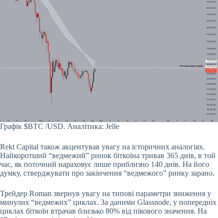
Графік
$BTC
/USD. Аналітика: Jelle
Rekt Capital також акцентував увагу на історичних аналогіях.
Найкоротший “ведмежий” ринок біткоїна тривав 365 днів, в той
час, як поточний нараховує лише приблизно 140 днів. На його
думку, стверджувати про закінчення “ведмежого” ринку зарано.
Трейдер Roman звернув увагу на типові параметри зниження у
минулих “ведмежих” циклах. За даними Glassnode, у попередніх
циклах біткоїн втрачав близько 80% від пікового значення. На