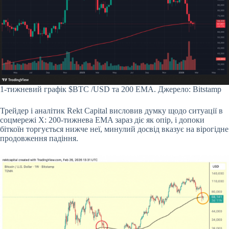
1-тижневий графік
$BTC
/USD та 200 EMA. Джерело: Bitstamp
Трейдер і аналітик Rekt Capital висловив думку щодо ситуації в
соцмережі X: 200-тижнева EMA зараз діє як опір, і допоки
біткоїн торгується нижче неї, минулий досвід вказує на вірогідне
продовження падіння.