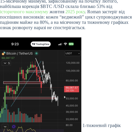
15-місячному мінімумі, зафіксованому на початку лютого,
найбільша корекція
$BTC
/USD склала близько 53% від
історичного максимуму
жовтня
2025 року
. Roman застеріг від
поспішних висновків: кожен “ведмежий” цикл супроводжувався
падінням майже на 80%, а на місячному та тижневому графіках
ознак розвороту наразі не спостерігається.
1-тижневий графік