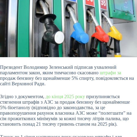
Президент Володимир Зеленський підписав ухвалений
парламентом закон, яким тимчасово
скасовано
штрафи за
продаж бензину без щонайменше 5% спирту, повідомляється на
сайті Верховної Ради.
Згідно з документом,
до кінця
2025 року
призупиняється
стягнення штрафів з АЗС за продаж бензину без щонайменше
5% біоетанолу (відповідно до законодавства, за це
правопорушення рахунок власника АЗС може “полегшати” на
сім прожиткових мінімумів за кожні тисячу літрів палива, що
становить понад 21 тисячу гривень станом на 2025 рік).
Також до 1 січня наступного року скасовано штрафи і для