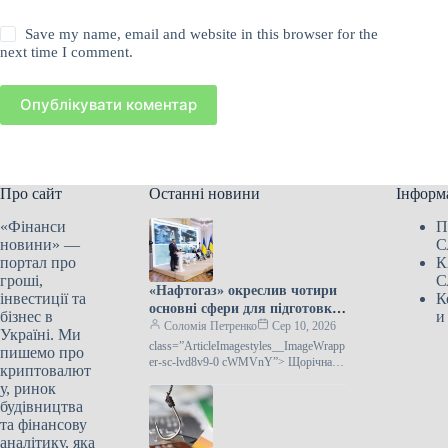
Save my name, email and website in this browser for the
next time I comment.
Опублікувати коментар
Про сайт
Останні новини
Інформ
«Фінанси
П
новини» —
С
портал про
К
гроші,
С
«Нафтогаз» окреслив чотири
інвестиції та
К
основні сфери для підготовки
бізнес в
и
до зимового сезону
Соломія Петренко
Сер 10, 2026
Україні. Ми
class=”ArticleImagestyles__ImageWrapp
пишемо про
er-sc-lvd8v9-0 cWMVnY”> Щорічна
криптовалют
нарада керівників закордонних
у, ринок
дипломатичних установ УкраїниГрупа
будівництва
«Нафтогаз» представила
та фінансову
аналітику, яка