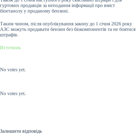
гуртових продавців за неподання інформації про вміст
біоетанолу у проданому бензині.
Таким чином, після опублікування закону до 1 січня 2026 року
АЗС можуть продавати бензин без біокомпонентів та не боятися
штрафів.
Источник
Submit Rating
Rate this item:
No votes yet.
Submit Rating
Rate this item:
No votes yet.
Залишити відповідь