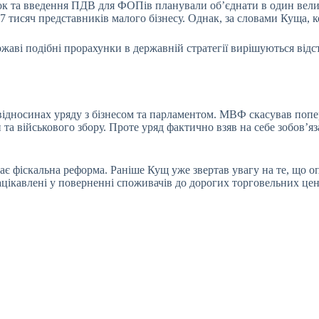
к та введення ПДВ для ФОПів планували об’єднати в один вели
57 тисяч представників малого бізнесу. Однак, за словами Куща, к
жаві подібні прорахунки в державній стратегії вирішуються відс
дносинах уряду з бізнесом та парламентом. МВФ скасував попер
а військового збору. Проте уряд фактично взяв на себе зобов’я
щає фіскальна реформа. Раніше Кущ уже звертав увагу на те, що 
ікавлені у поверненні споживачів до дорогих торговельних цент