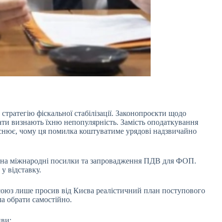
стратегію фіскальної стабілізації. Законопроєкти щодо
ати визнають їхню непопулярність. Замість оподаткування
ояснює, чому ця помилка коштуватиме урядові надзвичайно
 на міжнародні посилки та запровадження ПДВ для ФОП.
у відставку.
союз лише просив від Києва реалістичний план поступового
ла обрати самостійно.
иви: