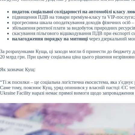
податок соціальної солідарності на автомобілі класу лю
підвищення ПДВ на товари преміум-класу та VIP-послуги;
прогресивна шкала оподаткування доходів фізичних осіб –
збільшення рентної плати за видобуток природних ресурсів,
скасування пільгового відшкодування ПДВ при експорті с
налагодження порядку на митниці
через дзеркальний мон
За розрахунками Куща, ці заходи могли б принести до бюджету д
20 млрд грн. При цьому соціальна ціна цього рішення незрівнян
Як зазначає Кущ:
“Ті ж посилки – це соціальна логістична екосистема, яка з’єднує
Саме тому, пояснює Кущ, уряд опинився у власній пастці: ЄС те
Ukraine Facility наразі немає прямої вимоги щодо запровадже