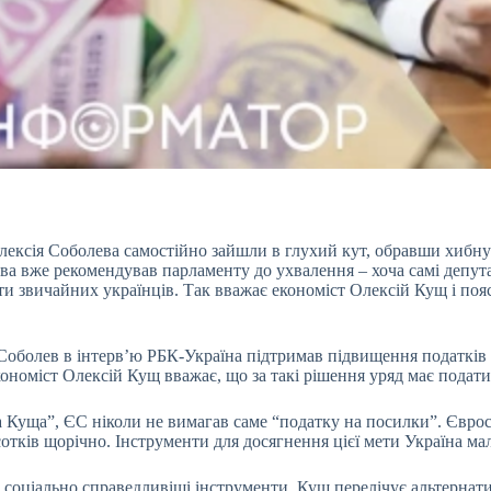
лексія Соболева самостійно зайшли в глухий кут,
обравши хибну 
а вже рекомендував парламенту до ухвалення – хоча самі депут
ити звичайних українців. Так вважає економіст Олексій Кущ і п
 Соболев в інтерв’ю
РБК-Україна
підтримав підвищення податків
номіст Олексій Кущ вважає, що за такі рішення уряд має подати 
а Куща”, ЄС ніколи не вимагав саме “податку на посилки”. Євро
сотків щорічно. Інструменти для досягнення цієї мети Україна ма
а соціально справедливіші інструменти. Кущ перелічує альтернат