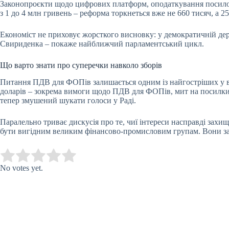
Законопроєкти щодо цифрових платформ, оподаткування посило
з 1 до 4 млн гривень – реформа торкнеться вже не 660 тисяч, а 2
Економіст не приховує жорсткого висновку: у демократичній дер
Свириденка – покаже найближчий парламентський цикл.
Що варто знати про суперечки навколо зборів
Питання ПДВ для ФОПів залишається одним із найгостріших у ві
доларів – зокрема вимоги щодо ПДВ для ФОПів, мит на посилки т
тепер змушений шукати голоси у Раді.
Паралельно триває дискусія про те, чиї інтереси насправді захи
бути вигідним великим фінансово-промисловим групам. Вони зац
Submit Rating
Rate this item:
No votes yet.