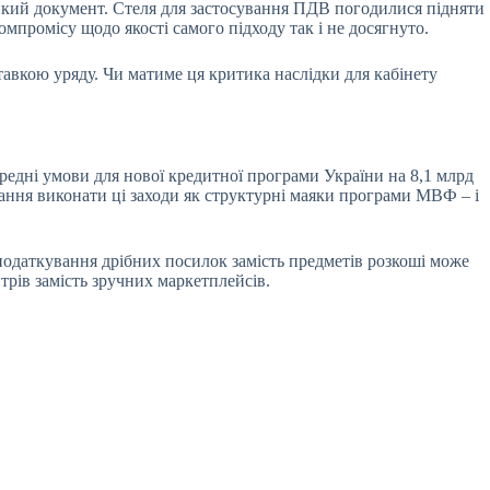
кий документ. Стеля для застосування ПДВ погодилися підняти
омпромісу щодо якості самого підходу так і не досягнуто.
тавкою уряду. Чи матиме ця критика наслідки для кабінету
едні умови для нової кредитної програми України на 8,1 млрд
зання виконати ці заходи як структурні маяки програми МВФ – і
оподаткування дрібних посилок замість предметів розкоші може
рів замість зручних маркетплейсів.