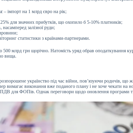
кс
– імпорт на 1 млрд євро на рік;
 25% для значних прибутків, що охопило б 5-10% платників;
 насамперед залізної руди;
ировини;
іторинг статистики з країнами-партнерами.
о 500 млрд грн щорічно. Натомість уряд обрав оподаткування ку
но вища.
 розпорошене українство під час війни, пов’язуючи родичів, що ж
пер вимагає виконання вже поданого плану і не хоче чекати на н
ння ПДВ для ФОПів. Однак переговори щодо оновлення програми 