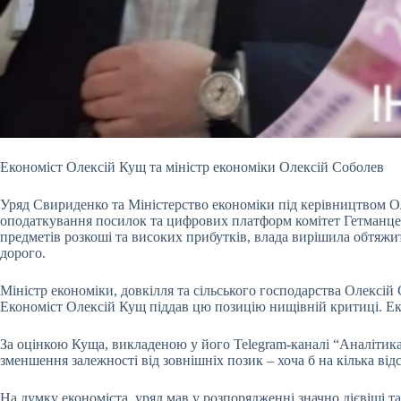
Економіст Олексій Кущ та міністр економіки Олексій Соболев
Уряд Свириденко та Міністерство економіки під керівництвом О
оподаткування посилок та цифрових платформ комітет Гетманцев
предметів розкоші та високих прибутків, влада вирішила обтяж
дорого.
Міністр економіки, довкілля та сільського господарства Олексій
Економіст Олексій Кущ піддав цю позицію нищівній критиці. Еко
За оцінкою Куща, викладеною у його Telegram-каналі “Аналітик
зменшення залежності від зовнішніх позик – хоча б на кілька від
На думку економіста, уряд мав у розпорядженні значно дієвіші т