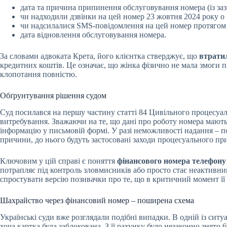
дата та причина припинення обслуговування номера (із заз
чи надходили дзвінки на цей номер 23 жовтня 2024 року о 
чи надсилалися SMS-повідомлення на цей номер протягом 
дата відновлення обслуговування номера.
За словами адвоката Крета, його клієнтка стверджує, що
втратил
кредитних коштів. Це означає, що жінка фізично не мала змоги п
клопотання повністю.
Обґрунтування рішення судом
Суд посилався на першу частину статті 84 Цивільного процесуал
витребування. Зважаючи на те, що дані про роботу номера мают
інформацію у письмовій формі. У разі неможливості надання – 
причини, до нього будуть застосовані заходи процесуального при
Ключовим у цій справі є поняття
фінансового номера телефону
потрапляє під контроль зловмисників або просто стає неактивним
спростувати версію позивачки про те, що в критичний момент її
Шахрайство через фінансовий номер – поширена схема
Українські суди вже розглядали подібні випадки. В одній із ситу
хоча картка була заблокована. З її рахунку було незаконно знято