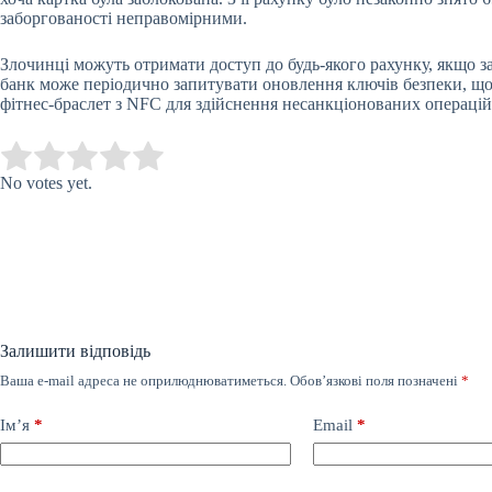
заборгованості неправомірними.
Злочинці можуть отримати доступ до будь-якого рахунку, якщо 
банк може періодично запитувати оновлення ключів безпеки, що
фітнес-браслет з NFC для здійснення несанкціонованих операцій
Submit Rating
Rate this item:
No votes yet.
Залишити відповідь
Ваша e-mail адреса не оприлюднюватиметься.
Обов’язкові поля позначені
*
Ім’я
*
Email
*