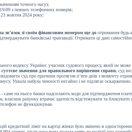
наченням точного часу);
19:09 з певних телефонних номерів;
23 жовтня 2024 року;
а зв’язок зі своїм фінансовим номером ще до
отримання будь-я
ідтверджувати банківські транзакції. Отримати ці дані самостій
ьного кодексу України: учасник судового процесу, який не може 
ь
суттєве значення для правильного вирішення справи
, суд в
повідомити суд про причини протягом п’яти днів з моменту отри
мусу. Ухвала набула чинності негайно і не підлягає оскарженню.
– саме на нього банки надсилають коди для підтвердження плате
, власник рахунку втрачає здатність відстежувати та блокувати о
 телефон не функціонував.
ацій кредитний ліміт на картці жінки було змінено в одностороннь
 69 904 гривні, після чого вона подала заяву до поліції про шахр