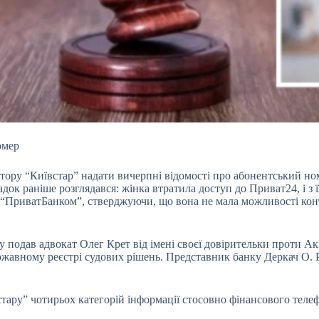
омер
ору “Київстар” надати вичерпні відомості про
абонентський но
док раніше розглядався: жінка втратила доступ до Приват24, і з 
 “ПриватБанком”, стверджуючи, що вона не мала можливості кон
яву подав адвокат Олег Крет від імені своєї довірительки проти
авному реєстрі судових рішень. Представник банку Деркач О. Р.
ару” чотирьох категорій інформації стосовно фінансового телеф