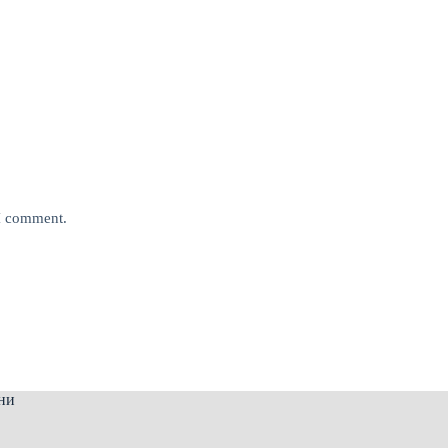
 I comment.
ни