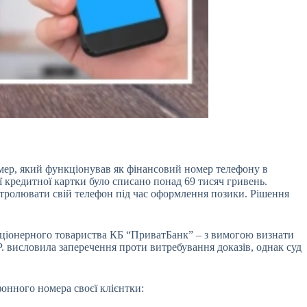
мер, який функціонував як фінансовий номер телефону в
її кредитної картки було списано понад 69 тисяч гривень.
тролювати свій телефон під час оформлення позики. Рішення
 Акціонерного товариства КБ “ПриватБанк” – з вимогою визнати
 висловила заперечення проти витребування доказів, однак суд
онного номера своєї клієнтки: