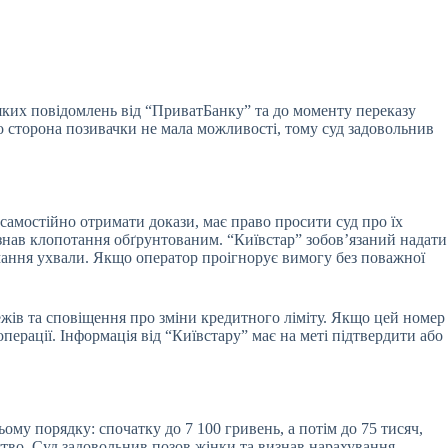
ких повідомлень від “ПриватБанку” та до моменту переказу
но сторона позивачки не мала можливості, тому суд задовольнив
самостійно отримати докази, має право просити суд про їх
изнав клопотання обґрунтованим. “Київстар” зобов’язаний надати
мання ухвали. Якщо оператор проігнорує вимогу без поважної
жів та сповіщення про зміни кредитного ліміту. Якщо цей номер
перації. Інформація від “Київстару” має на меті підтвердити або
ому порядку: спочатку до 7 100 гривень, а потім до 75 тисяч,
айство. Суд задовольнив позов жінки та визнав нарахування