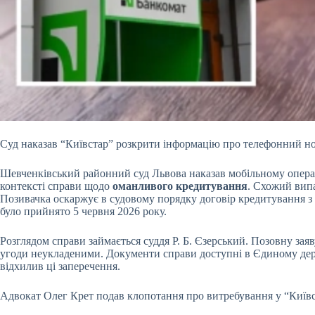
Суд наказав “Київстар” розкрити інформацію про телефонний н
Шевченківський районний суд Львова наказав мобільному операт
контексті справи щодо
оманливого кредитування
. Схожий випа
Позивачка оскаржує в судовому порядку договір кредитування з
було прийнято 5 червня 2026 року.
Розглядом справи займається суддя Р. Б. Єзерський. Позовну за
угоди неукладеними. Документи справи доступні в Єдиному держ
відхилив ці заперечення.
Адвокат Олег Крет подав клопотання про витребування у “Київст