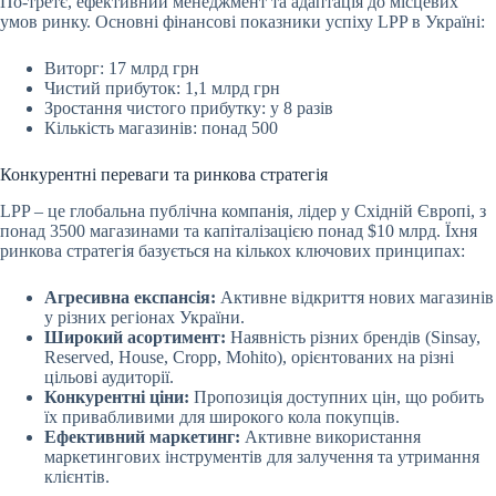
По-третє, ефективний менеджмент та адаптація до місцевих
умов ринку. Основні фінансові показники успіху LPP в Україні:
Виторг: 17 млрд грн
Чистий прибуток: 1,1 млрд грн
Зростання чистого прибутку: у 8 разів
Кількість магазинів: понад 500
Конкурентні переваги та ринкова стратегія
LPP – це глобальна публічна компанія, лідер у Східній Європі, з
понад 3500 магазинами та капіталізацією понад $10 млрд. Їхня
ринкова стратегія базується на кількох ключових принципах:
Агресивна експансія:
Активне відкриття нових магазинів
у різних регіонах України.
Широкий асортимент:
Наявність різних брендів (Sinsay,
Reserved, House, Cropp, Mohito), орієнтованих на різні
цільові аудиторії.
Конкурентні ціни:
Пропозиція доступних цін, що робить
їх привабливими для широкого кола покупців.
Ефективний маркетинг:
Активне використання
маркетингових інструментів для залучення та утримання
клієнтів.