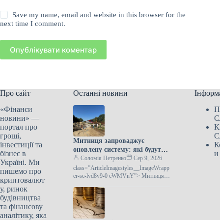
Save my name, email and website in this browser for the
next time I comment.
Опублікувати коментар
Про сайт
Останні новини
Інформ
«Фінанси
П
новини» —
С
портал про
К
гроші,
С
Митниця запроваджує
інвестиції та
К
оновлену систему: які будуть
бізнес в
и
наслідки
Соломія Петренко
Сер 9, 2026
Україні. Ми
class=”ArticleImagestyles__ImageWrapp
пишемо про
er-sc-lvd8v9-0 cWMVnY”> Митниця
криптовалют
готує запуск нової системи: що
у, ринок
змінитьсяДержавна митна служба
будівництва
України готується до введення в
та фінансову
аналітику, яка