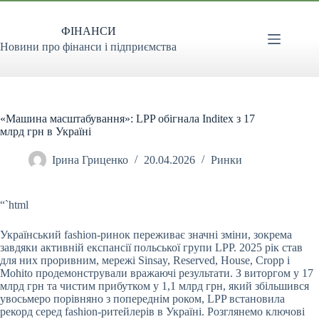
Перейти
до
ФІНАНСИ
вмісту
Новини про фінанси і підприємства
«Машина масштабування»: LPP обігнала Inditex з 17
млрд грн в Україні
Ірина Гриценко
20.04.2026
Ринки
“`html
Український fashion-ринок переживає значні зміни, зокрема
завдяки активній експансії польської групи LPP. 2025 рік став
для них проривним, мережі Sinsay,
Reserved, House, Cropp і
Mohito продемонстрували вражаючі результати. З виторгом у 17
млрд грн та чистим прибутком у 1,1 млрд грн, який збільшився
увосьмеро порівняно з попереднім роком, LPP встановила
рекорд серед fashion-ритейлерів в Україні. Розглянемо ключові