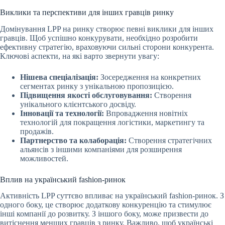
Виклики та перспективи для інших гравців ринку
Домінування LPP на ринку створює певні виклики для інших
гравців. Щоб успішно конкурувати, необхідно розробити
ефективну стратегію, враховуючи сильні сторони конкурента.
Ключові аспекти, на які варто звернути увагу:
Нішева спеціалізація:
Зосередження на конкретних
сегментах ринку з унікальною пропозицією.
Підвищення якості обслуговування:
Створення
унікального клієнтського досвіду.
Інновації та технології:
Впровадження новітніх
технологій для покращення логістики, маркетингу та
продажів.
Партнерство та колаборація:
Створення стратегічних
альянсів з іншими компаніями для розширення
можливостей.
Вплив на український fashion-ринок
Активність LPP суттєво впливає на український fashion-ринок. З
одного боку, це створює додаткову конкуренцію та стимулює
інші компанії до розвитку. З іншого боку, може призвести до
витіснення менших гравців з ринку. Важливо, щоб українські