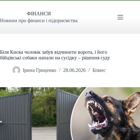
Перейти
до
ФІНАНСИ
вмісту
Новини про фінанси і підприємства
Біля Києва чоловік забув відчинити ворота, і його
бійцівські собаки напали на сусідку – рішення суду
Ірина Гриценко
28.06.2026
Бізнес