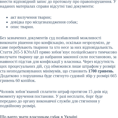
внести відповідний запис до протоколу про правопорушення. У
наданих матеріалах справи відсутні такі документи:
акт вилучення тварин;
довідка про місцезнаходження собак;
опис тварин.
Без зазначених документів суд позбавлений можливості
виконати рішення про конфіскацію, оскільки незрозуміло, де
саме перебувають тварини та хто несе за них відповідальність.
Стаття 265-5 КУпАП прямо зобов’язує поліцейського тимчасово
вилучати тварину ще до набрання законної сили постановою, за
наявності підстав для конфіскації у власника. Через відсутність
цих процесуальних дій, суд обмежився лише штрафом у розмірі
ста неоподатковуваних мінімумів, що становить
1700 гривень
.
Додатково з порушника буде стягнуто судовий збір у розмірі 665
гривень 60 копійок.
Чоловік зобов’язаний сплатити штраф протягом 15 днів від
моменту вручення постанови. У разі несплати, борг буде
передано до органу виконавчої служби для стягнення у
подвійному розмірі.
Що варто знати власникам собак в Україні