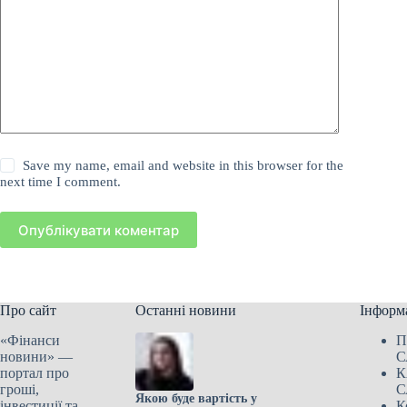
Save my name, email and website in this browser for the
next time I comment.
Опублікувати коментар
Про сайт
Останні новини
Інформ
«Фінанси
П
новини» —
С
портал про
К
гроші,
С
Якою буде вартість у
інвестиції та
К