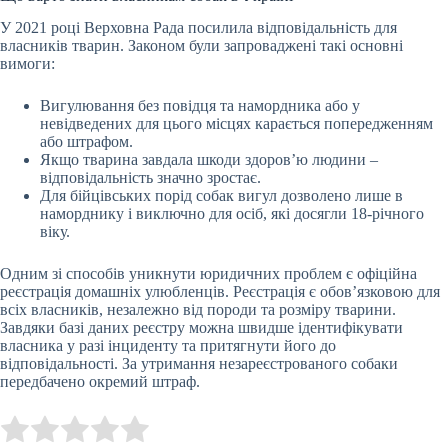
У 2021 році Верховна Рада посилила відповідальність для
власників тварин. Законом були запроваджені такі основні
вимоги:
Вигулювання без повідця та намордника або у
невідведених для цього місцях карається попередженням
або штрафом.
Якщо тварина завдала шкоди здоров’ю людини –
відповідальність значно зростає.
Для бійцівських порід собак вигул дозволено лише в
наморднику і виключно для осіб, які досягли 18-річного
віку.
Одним зі способів уникнути юридичних проблем є офіційна
реєстрація домашніх улюбленців. Реєстрація є обов’язковою для
всіх власників, незалежно від породи та розміру тварини.
Завдяки базі даних реєстру можна швидше ідентифікувати
власника у разі інциденту та притягнути його до
відповідальності. За утримання незареєстрованого собаки
передбачено окремий штраф.
Submit Rating
Rate this item: