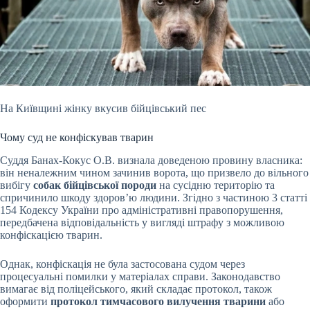
На Київщині жінку вкусив бійцівський пес
Чому суд не конфіскував тварин
Суддя Банах-Кокус О.В. визнала доведеною провину власника:
він неналежним чином зачинив ворота, що призвело до вільного
вибігу
собак бійцівської породи
на сусідню територію та
спричинило шкоду здоров’ю людини. Згідно з частиною 3 статті
154 Кодексу України про адміністративні правопорушення,
передбачена відповідальність у вигляді штрафу з можливою
конфіскацією тварин.
Однак, конфіскація не була застосована судом через
процесуальні помилки у матеріалах справи. Законодавство
вимагає від поліцейського, який складає протокол, також
оформити
протокол тимчасового вилучення тварини
або