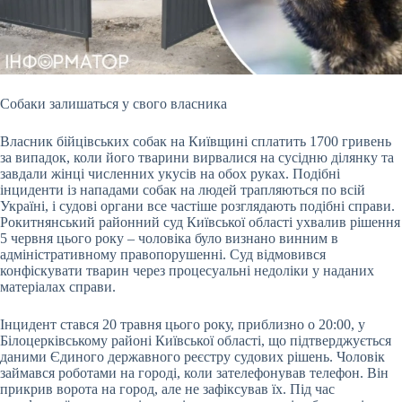
Собаки залишаться у свого власника
Власник бійцівських собак на Київщині сплатить 1700 гривень
за випадок, коли його тварини вирвалися на сусідню ділянку та
завдали
жінці численних укусів на обох руках. Подібні
інциденти із нападами собак на людей трапляються по всій
Україні, і судові органи все частіше розглядають подібні справи.
Рокитнянський районний суд Київської області ухвалив рішення
5 червня цього року – чоловіка було визнано винним в
адміністративному правопорушенні. Суд відмовився
конфіскувати тварин через процесуальні недоліки у наданих
матеріалах справи.
Інцидент стався 20 травня цього року, приблизно о 20:00, у
Білоцерківському районі Київської області, що підтверджується
даними Єдиного державного реєстру судових рішень. Чоловік
займався роботами на городі, коли зателефонував телефон. Він
прикрив ворота на город, але не зафіксував їх. Під час