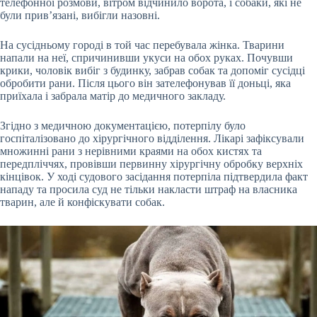
телефонної розмови, вітром відчинило ворота, і собаки, які не
були прив’язані, вибігли назовні.
На сусідньому городі в той час перебувала жінка. Тварини
напали на неї, спричинивши укуси на обох руках. Почувши
крики, чоловік вибіг з будинку, забрав собак та допоміг сусідці
обробити рани. Після цього він зателефонував її доньці, яка
приїхала і забрала матір до медичного закладу.
Згідно з медичною документацією, потерпілу було
госпіталізовано до хірургічного відділення. Лікарі зафіксували
множинні рани з нерівними краями на обох кистях та
передпліччях, провівши первинну хірургічну обробку верхніх
кінцівок. У ході судового засідання потерпіла підтвердила факт
нападу та просила суд не тільки накласти штраф на власника
тварин, але й конфіскувати собак.