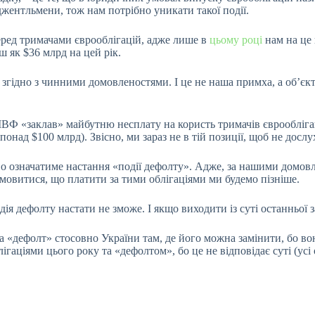
 джентльмени, тож нам потрібно уникати такої події.
перед тримачами єврооблігацій, адже лише в
цьому році
нам на це 
 як $36 млрд на цей рік.
згідно з чинними домовленостями. І це не наша примха, а об’єкт
МВФ «заклав» майбутню несплату на користь тримачів єврообліга
понад $100 млрд). Звісно, ми зараз не в тій позиції, щоб не дос
ково означатиме настання «події дефолту». Адже, за нашими дом
омовитися, що платити за тими облігаціями ми будемо пізніше.
одія дефолту настати не зможе. І якщо виходити із суті останньої 
 «дефолт» стосовно України там, де його можна замінити, бо вон
ігаціями цього року та «дефолтом», бо це не відповідає суті (у