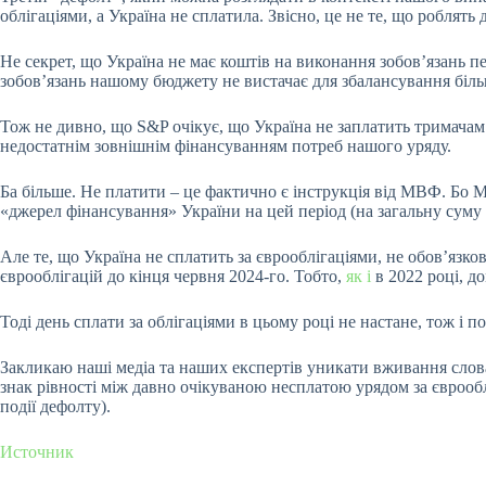
облігаціями, а Україна не сплатила. Звісно, це не те, що роблять
Не секрет, що Україна не має коштів на виконання зобов’язань 
зобов’язань нашому бюджету не вистачає для збалансування більш
Тож не дивно, що S&P очікує, що Україна не заплатить тримачам 
недостатнім зовнішнім фінансуванням потреб нашого уряду.
Ба більше. Не платити – це фактично є інструкція від МВФ. Бо 
«джерел фінансування» України на цей період (на загальну суму 
Але те, що Україна не сплатить за єврооблігаціями, не обов’яз
єврооблігацій до кінця червня 2024-го. Тобто,
як і
в 2022 році, д
Тоді день сплати за облігаціями в цьому році не настане, тож і п
Закликаю наші медіа та наших експертів уникати вживання слова
знак рівності між давно очікуваною несплатою урядом за єврообл
події дефолту).
Источник