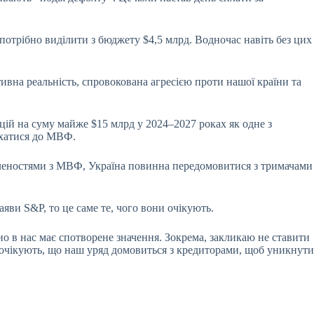
потрібно виділити з бюджету $4,5 млрд. Водночас навіть без цих
ивна реальність, спровокована агресією проти нашої країни та
цій на суму майже $15 млрд у 2024–2027 роках як одне з
лухатися до МВФ.
овленостями з МВФ, Україна повинна передомовитися з тримачами
заяви S&P, то це саме те, чого вони очікують.
о в нас має спотворене значення. Зокрема, закликаю не ставити
сі очікують, що наш уряд домовиться з кредиторами, щоб уникнути