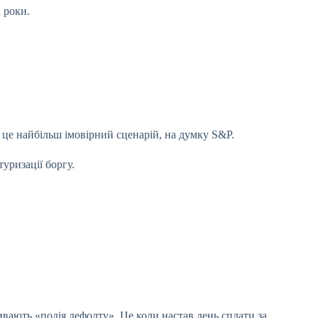
а роки.
 це найбільш імовірний сценарій, на думку S&P.
уризації боргу.
ивають «подія дефолту». Це коли настав день сплати за