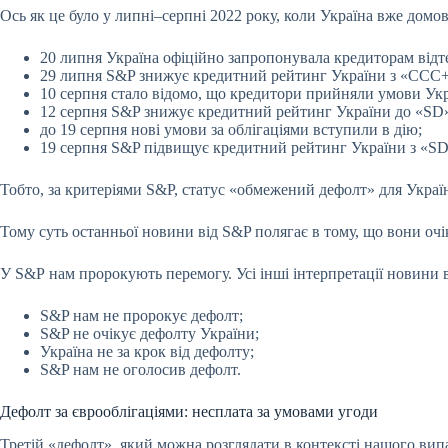
Ось як це було у липні–серпні 2022 року, коли Україна вже домо
20 липня Україна офіційно запропонувала кредиторам відте
29 липня S&P знижує кредитний рейтинг України з «CCC+
10 серпня стало відомо, що кредитори прийняли умови Укр
12 серпня S&P знижує кредитний рейтинг України до «SD»
до 19 серпня нові умови за облігаціями вступили в дію;
19 серпня S&P підвищує кредитний рейтинг України з «S
Тобто, за критеріями S&P, статус «обмежений дефолт» для Україн
Тому суть останньої новини від S&P полягає в тому, що вони очік
У S&P нам пророкують перемогу. Усі інші інтерпретації новини ві
S&P нам не пророкує дефолт;
S&P не очікує дефолту України;
Україна не за крок від дефолту;
S&P нам не оголосив дефолт.
Дефолт за єврооблігаціями: несплата за умовами угоди
Третій «дефолт», який можна розглядати в контексті нашого вип