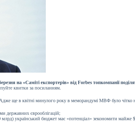
березня на «Саміті експортерів» від Forbes топкомпанії поді
Купуйте квитки за посиланням.
о. Адже ще в квітні минулого року в меморандумі МВФ було чітко
ми державних єврооблігацій;
0 млрд) український бюджет має «потенціал» зекономити майже 