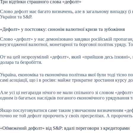
Три відтінки страшного слова «дефолт»
Слово дефолт має багато визначень, але в загальному випадку (і 
України та S&P.
«Дефолт» у постсовку: синонім валютної кризи та зубожіння
Слово «дефолт» у нас демонізовано завдяки російській пропаганді
неузгодженої валютної, монетарної та боргової політик уряду. Т
От на цей незрозумілий «дефолт», який «прийшов десь іззовні», 
долара та безробіття.
Україна, економіка та економічна політика якої були тоді тісно по
самі асоціації, що і в росіян: майже трикратне зростання курсу д
Але усі ці негаразди нічого не мали спільного зі словом «дефолт
одним із багатьох наслідків поганого економічного урядування т
Якщо послуговуватися саме таким узвичаєним визначенням «дефолт
точно не той дефолт пророчить у своїх пресрелізах. А пророчит
«Обмежений дефолт» від S&P: вдалі переговори з кредиторами