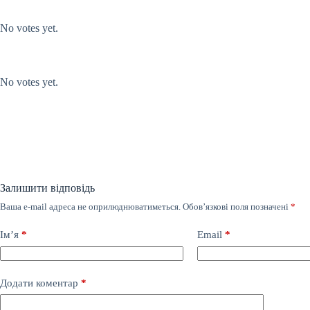
Submit Rating
Rate this item:
No votes yet.
Submit Rating
Rate this item:
No votes yet.
Залишити відповідь
Ваша e-mail адреса не оприлюднюватиметься.
Обов’язкові поля позначені
*
Ім’я
*
Email
*
Додати коментар
*