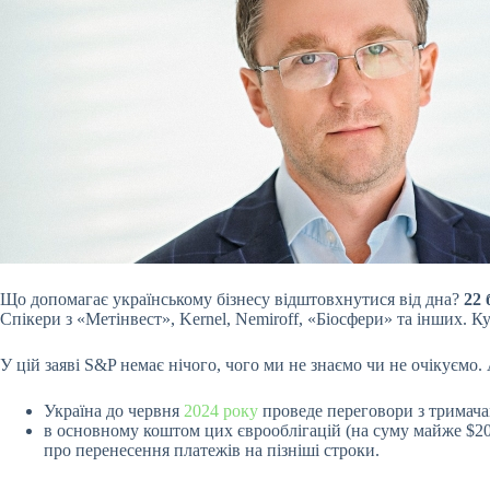
Що допомагає українському бізнесу відштовхнутися від дна?
22 
Спікери з «Метінвест», Kernel, Nemiroff, «Біосфери» та інших. 
У цій заяві S&P немає нічого, чого ми не знаємо чи не очікуєм
Україна до червня
2024 року
проведе переговори з тримача
в основному коштом цих єврооблігацій (на суму майже $2
про перенесення платежів на пізніші строки.