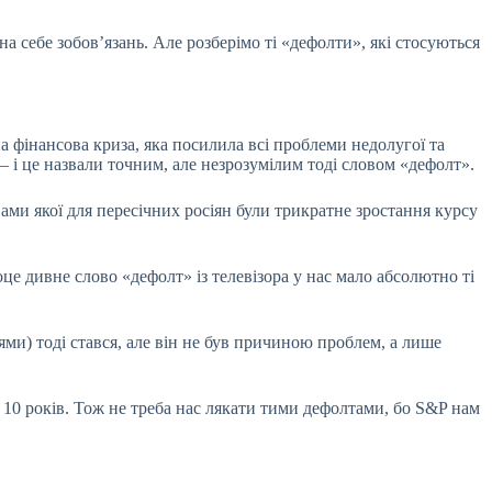
на себе зобов’язань. Але розберімо ті «дефолти», які стосуються
а фінансова криза, яка посилила всі проблеми недолугої та
– і це назвали точним, але незрозумілим тоді словом «дефолт».
ами якої для пересічних росіян були трикратне зростання курсу
 оце дивне слово «дефолт» із телевізора у нас мало абсолютно ті
ями) тоді стався, але він не був причиною проблем, а лише
 10 років. Тож не треба нас лякати тими дефолтами, бо S&P нам