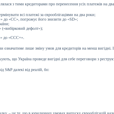
влялася з тими кредиторами про перенесення усіх платежів на дв
рмінувати всі платежі за єврооблігаціями на два роки;
» до «CC», погрожує його знизити до «SD»;
аїни;
 («вибірковий дефолт»);
D» до «CCC+».
и означатиме лише зміну умов для кредиторів на менш вигідні. І
ують, що Україна проведе вигідні для себе переговори з реструкт
д S&P далекі від реалій, бо:
адку, – це те, що в юридичних умовах випуску єврооблігацій наз