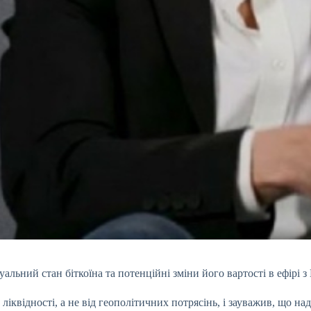
альний стан біткоїна та потенційні зміни його вартості в ефірі 
в ліквідності, а не від геополітичних потрясінь, і зауважив, щ