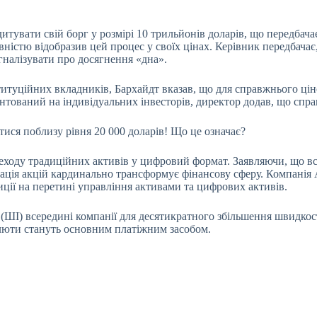
увати свій борг у розмірі 10 трильйонів доларів, що передбача
вністю відобразив цей процес у своїх цінах. Керівник передбачає,
игналізувати про досягнення «дна».
титуційних вкладників, Бархайдт вказав, що для справжнього цін
нтований на індивідуальних інвесторів, директор додав, що спр
тися поблизу рівня 20 000 доларів! Що це означає?
ходу традиційних активів у цифровий формат. Заявляючи, що всі
зація акцій кардинально трансформує фінансову сферу. Компанія
зиції на перетині управління активами та цифрових активів.
І) всередині компанії для десятикратного збільшення швидкості 
люти стануть основним платіжним засобом.