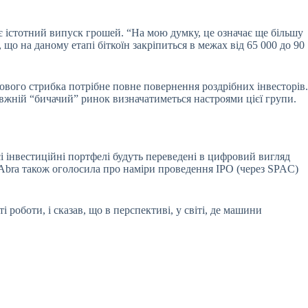
є істотний випуск грошей. “На мою думку, це означає ще більшу
 що на даному етапі біткоїн закріпиться в межах від 65 000 до 90
ового стрибка потрібне повне повернення роздрібних інвесторів.
авжній “бичачий” ринок визначатиметься настроями цієї групи.
 інвестиційні портфелі будуть переведені в цифровий вигляд
 Abra також оголосила про наміри проведення IPO (через SPAC)
роботи, і сказав, що в перспективі, у світі, де машини