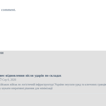
 I comment.
ни
нес-відновлення після ударів по складах
Сер 6, 2026
ійських військ по логістичній інфраструктурі України змусили уряд та ключових гравці
у шукати оперативні рішення для мінімізації