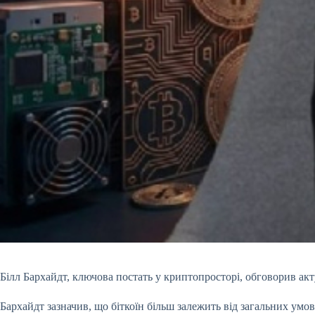
Білл Бархайдт, ключова постать у криптопросторі, обговорив акту
Бархайдт зазначив, що біткоїн більш залежить від загальних умо