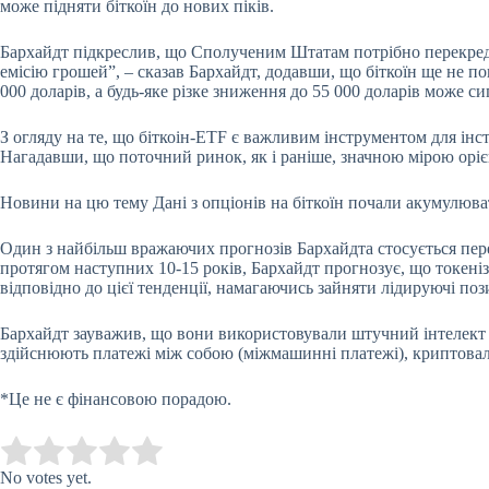
може підняти біткоїн до нових піків.
Бархайдт підкреслив, що Сполученим Штатам потрібно перекредит
емісію грошей”, – сказав Бархайдт, додавши, що біткоїн ще не по
000 доларів, а будь-яке різке зниження до 55 000 доларів може с
З огляду на те, що біткоін-ETF є важливим інструментом для інс
Нагадавши, що поточний ринок, як і раніше, значною мірою оріє
Новини на цю тему
Дані з опціонів на біткоїн почали акумулюва
Один з найбільш вражаючих прогнозів Бархайдта стосується пере
протягом наступних 10-15 років, Бархайдт прогнозує, що токені
відповідно до цієї тенденції, намагаючись зайняти лідируючі по
Бархайдт зауважив, що вони використовували штучний інтелект (Ш
здійснюють платежі між собою (міжмашинні платежі), криптова
*Це не є фінансовою порадою.
Submit Rating
Rate this item:
No votes yet.