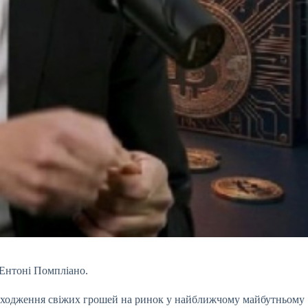
з Ентоні Помпліано.
о надходження свіжих грошей на ринок у найближчому майбутньому