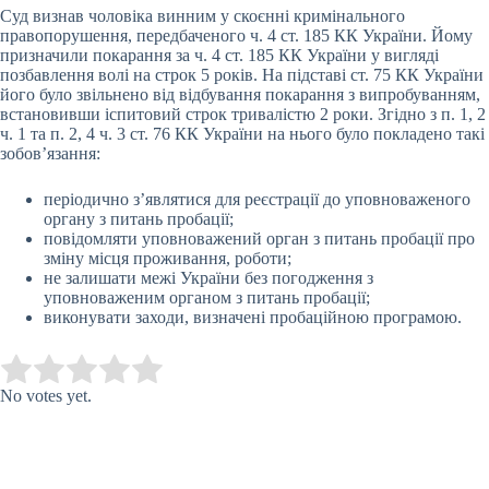
Суд визнав чоловіка винним у скоєнні кримінального
правопорушення, передбаченого ч. 4 ст. 185 КК України. Йому
призначили покарання за ч. 4 ст. 185 КК України у вигляді
позбавлення волі на строк 5 років. На підставі ст. 75 КК України
його було звільнено від відбування покарання з випробуванням,
встановивши іспитовий строк тривалістю 2 роки. Згідно з п. 1, 2
ч. 1 та п. 2, 4 ч. 3 ст. 76 КК України на нього було покладено такі
зобов’язання:
періодично з’являтися для реєстрації до уповноваженого
органу з питань пробації;
повідомляти уповноважений орган з питань пробації про
зміну місця проживання, роботи;
не залишати межі України без погодження з
уповноваженим органом з питань пробації;
виконувати заходи, визначені пробаційною програмою.
Submit Rating
Rate this item:
No votes yet.