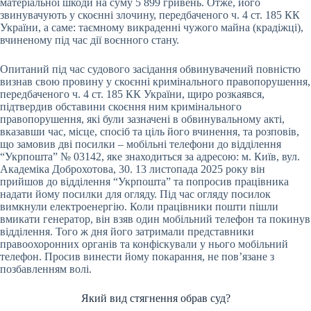
матеріальної шкоди на суму 5 899 гривень. Отже, його
звинувачують у скоєнні злочину, передбаченого ч. 4 ст. 185 КК
України, а саме: таємному викраденні чужого майна (крадіжці),
вчиненому під час дії воєнного стану.
Опитаний під час судового засідання обвинувачений повністю
визнав свою провину у скоєнні кримінального правопорушення,
передбаченого ч. 4 ст. 185 КК України, щиро розкаявся,
підтвердив обставини скоєння ним кримінального
правопорушення, які були зазначені в обвинувальному акті,
вказавши час, місце, спосіб та ціль його вчинення, та розповів,
що замовив дві посилки – мобільні телефони до відділення
“Укрпошта” № 03142, яке знаходиться за адресою: м. Київ, вул.
Академіка Доброхотова, 30. 13 листопада 2025 року він
прийшов до відділення “Укрпошта” та попросив працівника
надати йому посилки для огляду. Під час огляду посилок
вимкнули електроенергію. Коли працівники пошти пішли
вмикати генератор, він взяв один мобільний телефон та покинув
відділення. Того ж дня його затримали представники
правоохоронних органів та конфіскували у нього мобільний
телефон. Просив винести йому покарання, не пов’язане з
позбавленням волі.
Який вид стягнення обрав суд?