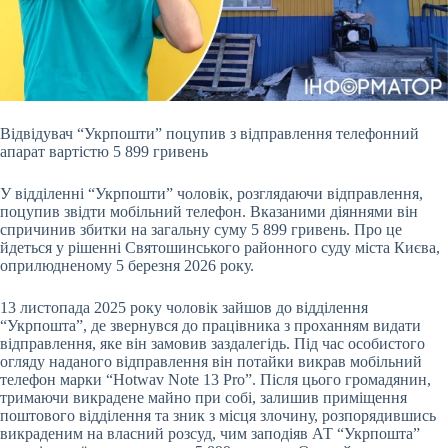
Відвідувач “Укрпошти” поцупив з відправлення телефонний
апарат вартістю 5 899 гривень
У відділенні “Укрпошти” чоловік, розглядаючи відправлення,
поцупив звідти мобільний
телефон. Вказаними діяннями він
спричинив збитки на загальну суму 5 899 гривень. Про це
йдеться у рішенні Святошинського районного суду міста Києва,
оприлюдненому 5 березня 2026 року.
13 листопада 2025 року чоловік зайшов до відділення
“Укрпошта”, де звернувся до працівника з проханням видати
відправлення, яке він замовив заздалегідь. Під час особистого
огляду наданого відправлення він потайки викрав мобільний
телефон марки “Hotwav Note 13 Pro”. Після цього громадянин,
тримаючи викрадене майно при собі, залишив приміщення
поштового відділення та зник з місця злочину, розпорядившись
викраденим на власний розсуд, чим заподіяв АТ “Укрпошта”