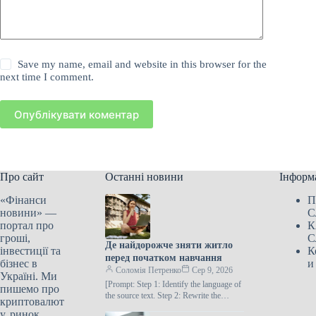
Save my name, email and website in this browser for the
next time I comment.
Опублікувати коментар
Про сайт
Останні новини
Інформ
«Фінанси
П
новини» —
С
портал про
К
гроші,
С
Де найдорожче зняти житло
інвестиції та
К
перед початком навчання
бізнес в
и
Соломія Петренко
Сер 9, 2026
Україні. Ми
[Prompt: Step 1: Identify the language of
пишемо про
the source text. Step 2: Rewrite the
криптовалют
following text in the SAME
у, ринок