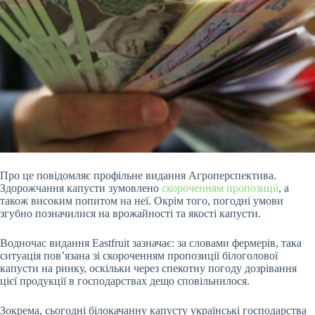
Про це повідомляє профільне видання Агроперспектива.
Здорожчання капусти зумовлено
скороченням пропозиції
, а
також високим попитом на неї. Окрім того, погодні умови
згубно позначилися на врожайності та якості капусти.
Водночас видання Eastfruit зазначає: за словами фермерів, така
ситуація пов’язана зі скороченням пропозиції білоголової
капусти на ринку, оскільки через спекотну погоду дозрівання
цієї продукції в господарствах дещо сповільнилося.
Зокрема, сьогодні білокачанну капусту українські господарства