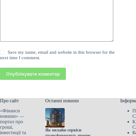
Save my name, email and website in this browser for the
next time I comment.
Опублікувати коментар
Про сайт
Останні новини
Інформ
«Фінанси
П
новини» —
С
портал про
К
гроші,
С
Як онлайн-сервіси
інвестиції та
К
трансформують процес