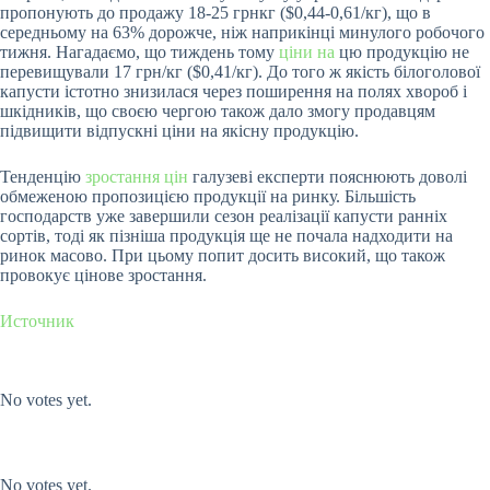
пропонують до продажу 18-25 грнкг ($0,44-0,61/кг), що в
середньому на 63% дорожче, ніж наприкінці минулого робочого
тижня. Нагадаємо, що тиждень тому
ціни на
цю продукцію не
перевищували 17 грн/кг ($0,41/кг). До того ж якість білоголової
капусти істотно знизилася через поширення на полях хвороб і
шкідників, що своєю чергою також дало змогу продавцям
підвищити відпускні ціни на якісну продукцію.
Тенденцію
зростання цін
галузеві експерти пояснюють доволі
обмеженою пропозицією продукції на ринку. Більшість
господарств уже завершили сезон реалізації капусти ранніх
сортів, тоді як пізніша продукція ще не почала надходити на
ринок масово. При цьому попит досить високий, що також
провокує цінове зростання.
Источник
Submit Rating
Rate this item:
No votes yet.
Submit Rating
Rate this item:
No votes yet.