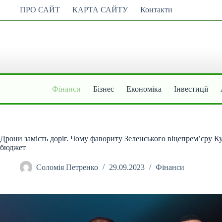
Перейти
ПРО САЙТ
КАРТА САЙТУ
Контакти
до
вмісту
Фінанси
Бізнес
Економіка
Інвестиції
Дрони замість доріг. Чому фавориту Зеленського віцепремʼєру К
бюджет
Соломія Петренко
29.09.2023
Фінанси