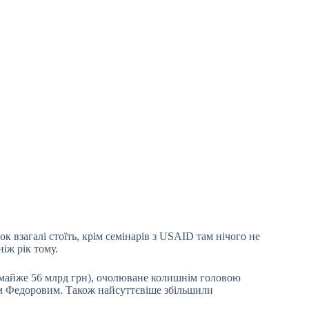
к взагалі стоїть, крім семінарів з USAID там нічого не
ніж рік тому.
о майже 56 млрд грн), очолюване колишнім головою
ом Федоровим. Також найсуттєвіше збільшили