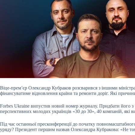
Віце-премʼєр Олександр Кубраков розсварився з іншими міністра
фінансуватиме відновлення країни та ремонти доріг. Які причини
Forbes Ukraine випустив новий номер журналу. Придбати його з
перспективних молодих українців «30 до 30», 40 компаній, які ви
Під час останньої пресконференції до початку повномасштабног
уряду? Президент першим назвав Олександра Кубракова: «Не тому,