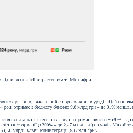
во відновлення, Мінстратегпром та Мінцифри
озвиток регіонів, каже інший співрозмовник в уряді. «Цей напрямо
24 році отримає з бюджету близько 9,8 млрд грн – на 81% менше, 
ерство з питань стратегічних галузей промисловості (+630% – д
ої трансформації (+300% – до 2,47 млрд грн) на чолі з Михайл
ЕБ (1,8 млрд), вдвічі Мінінтеграції (935 млн грн).