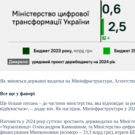
Як зміняться державні видатки на Мінінфраструктури, Агентст
Все ще у фаворі
Ще більше питань – до частини міністерства, яка відповідає за р
відбувається», – додає він. Як наслідок, Мінінфраструктури у 20
Натомість у 2024 році суттєво зростають держвидатки на Мініст
«Укрзалізниці» Олександром Камишіним, та Міністерство цифров
фінансування Мінекономіки (всемеро –
33,3 млрд грн
), втричі Б