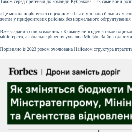
Також серед претензій до команди Кубракова – як саме вони р
«Це можна порівняти з
соцеконом
: тільки у значно більших масш
житла у прифронтових районах без нормального обґрунтування д
Вже згаданий співрозмовник з Кабміну не згоден з такою оцінко
міністерств, а фінальне рішення ухвалює Мінфін. За його даними
Порівняно із 2023 роком очолювана Найємом структура втратить