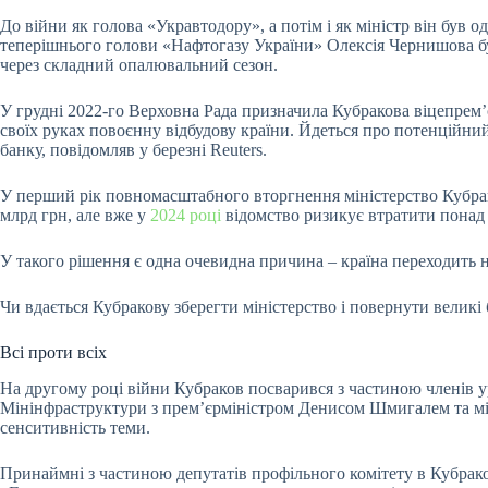
До війни як голова «Укравтодору», а потім і як міністр він був
теперішнього голови «Нафтогазу України» Олексія Чернишова бул
через складний опалювальний сезон.
У грудні 2022-го Верховна Рада призначила Кубракова віцепрем’є
своїх руках повоєнну відбудову країни. Йдеться про потенційни
банку, повідомляв у березні Reuters.
У перший рік повномасштабного вторгнення міністерство Кубра
млрд грн, але вже у
2024 році
відомство ризикує втратити
понад
У такого рішення є одна очевидна причина – країна переходить н
Чи вдається Кубракову зберегти міністерство і повернути велик
Всі проти всіх
На другому році війни Кубраков посварився з частиною членів ур
Мінінфраструктури з премʼєрміністром Денисом Шмигалем та міні
сенситивність теми.
Принаймні з частиною депутатів профільного комітету в Кубрако