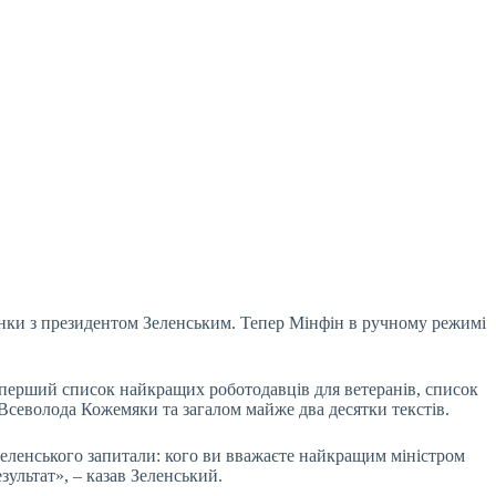
унки з президентом Зеленським. Тепер Мінфін в
ручному режимі
перший список найкращих роботодавців для ветеранів, список
, Всеволода Кожемяки та загалом майже два десятки текстів.
еленського запитали: кого ви вважаєте найкращим міністром
зультат», – казав Зеленський.