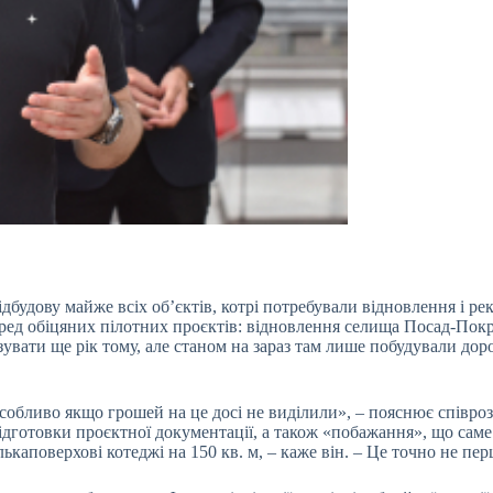
будову майже всіх об’єктів, котрі потребували відновлення і рек
ред обіцяних пілотних проєктів: відновлення селища Посад-Пок
увати ще рік тому, але станом на зараз там лише побудували дор
особливо якщо грошей на це досі не виділили», – пояснює співро
ідготовки проєктної документації, а також «побажання», що сам
лькаповерхові котеджі на 150 кв. м, – каже він. – Це точно не пе