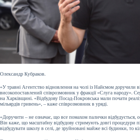
Олександр Кубраков.
«У травні Агентство відновлення на чолі із Найємом доручили від
високопоставлений співрозмовник у фракції «Слуга народу». Се
на Харківщині. «Відбудову Посад-Покровська мали почати реаліз
мільярдів гривень», – каже співрозмовник в уряді.
«Доручити – не означає, що все помахом палички відбудується, 
Він каже, що масштабну відбудову стримують довгі процедури п
відбудувати школу в селі, де зруйновані майже всі будинки, то кі