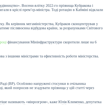
будівництво». Восени-влітку 2022-го прізвища Кубракова і
ля в кріслі премʼєр-міністра. Тоді ротацію в Кабміні відклали
ку. Як керівник мегаміністерства, Кубраков сконцентрував у
атиме післявоєнна відбудова країни, за розрахунками Світового
році
фінансування Мінінфраструктури скоротили лише на 6
ва з іншими міністрами та ефективність роботи міністерства.
 Раді (ВР). Особливо напружені стосунки в очільника
, який попросив не згадувати прізвища у цій статті через
стіше називають «мінрозгром», каже Юлія Клименко, депутатка