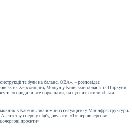
онструкції та були на балансі ОВА», – розповідає
ровськ на Херсонщині, Мощун у Київській області та Циркуни
огу та огородили все парканами, на що витратили кілька
змовник в Кабміні, знайомий із ситуацією у Мінінфраструктури.
е Агентству спершу відбудовувати. «То першочергово
ршочергові проєкти».