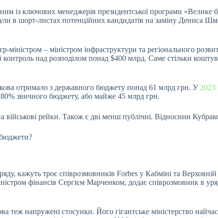
 одним із ключових менеджерів президентської програми «Велике 
и в шорт-листах потенційних кандидатів на заміну Дениса Шмига
р-міністром – міністром інфраструктури та регіонального розвит
й контроль над розподілом понад $400 млрд. Саме стільки коштув
кова отримало з державного бюджету понад 61 млрд грн. У
2023 
 80%
звичного бюджету, або майже 45 млрд грн.
а військові рейки. Також є дві менш публічні. Відносини Кубрако
і бюджети?
яду, кажуть троє співрозмовників Forbes у Кабміні та Верховній
стром фінансів Сергієм Марченком, додає співрозмовник в уряді
ва теж напружені стосунки. Його гігантське міністерство найча