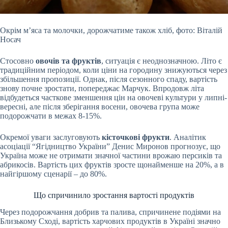
Окрім м’яса та молочки, дорожчатиме також хліб, фото: Віталій
Носач
Стосовно
овочів та фруктів
, ситуація є неоднозначною. Літо є
традиційним періодом, коли ціни на городину знижуються через
збільшення пропозиції. Однак, після сезонного спаду, вартість
знову почне зростати, попереджає Марчук. Впродовж літа
відбудеться часткове зменшення цін на овочеві культури у липні-
вересні, але після зберігання восени, овочева група може
подорожчати в межах 8-15%.
Окремої уваги заслуговують
кісточкові фрукти
. Аналітик
асоціації “Ягідництво України” Денис Миронов прогнозує, що
Україна може не отримати значної частини врожаю персиків та
абрикосів. Вартість цих фруктів зросте щонайменше на 20%, а в
найгіршому сценарії – до 80%.
Що спричинило зростання вартості продуктів
Через подорожчання добрив та палива, спричинене подіями на
Близькому Сході, вартість харчових продуктів в Україні значно