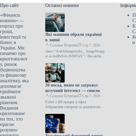
Про сайт
Останні новини
Інформ
«Фінанси
П
новини» —
С
портал про
К
гроші,
С
Які машини обрали українці
інвестиції та
К
в липні
бізнес в
и
Соломія Петренко
Сер 7, 2026
Україні. Ми
class=”ArticleImagestyles__ImageWrapp
пишемо про
er-sc-lvd8v9-0 cWMVnY”> Які автівки
криптовалют
придбали українці у липніЗгідно з
у, ринок
інформацією Укравтопрому, у липні
будівництва
поточного року в Україні
та фінансову
аналітику, яка
20 посад, яким не загрожує
допомагає
штучний інтелект — список
приймати
Соломія Петренко
Сер 7, 2026
зважені
рішення.
Робот з ШІ працює в офісі.
Зображення створено за допомогою
Видання
ШІШтучний інтелект невпинно
орієнтоване
трансформує сферу зайнятості, однак
на тих, хто
не всі професійні…
прагне
розумно
керувати
Український фондовий ринок