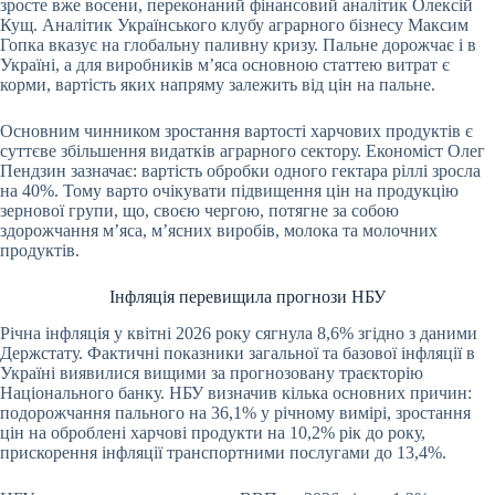
зросте вже восени, переконаний фінансовий аналітик Олексій
Кущ. Аналітик Українського клубу аграрного бізнесу Максим
Гопка вказує на глобальну паливну кризу. Пальне дорожчає і в
Україні, а для виробників м’яса основною статтею витрат є
корми, вартість яких напряму залежить від цін на пальне.
Основним чинником зростання вартості харчових продуктів є
суттєве збільшення видатків аграрного сектору. Економіст Олег
Пендзин зазначає: вартість обробки одного гектара ріллі зросла
на 40%. Тому варто очікувати підвищення цін на продукцію
зернової групи, що, своєю чергою, потягне за собою
здорожчання м’яса, м’ясних виробів, молока та молочних
продуктів.
Інфляція перевищила прогнози НБУ
Річна інфляція у квітні 2026 року сягнула 8,6% згідно з даними
Держстату. Фактичні показники загальної та базової інфляції в
Україні виявилися вищими за прогнозовану траєкторію
Національного банку. НБУ визначив кілька основних причин:
подорожчання пального на 36,1% у річному вимірі, зростання
цін на оброблені харчові продукти на 10,2% рік до року,
прискорення інфляції транспортними послугами до 13,4%.