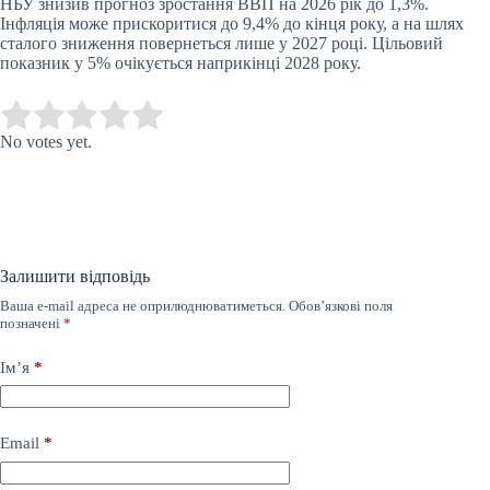
НБУ знизив прогноз зростання ВВП на 2026 рік до 1,3%.
Інфляція може прискоритися до 9,4% до кінця року, а на шлях
сталого зниження повернеться лише у 2027 році. Цільовий
показник у 5% очікується наприкінці 2028 року.
Submit Rating
Rate this item:
No votes yet.
Залишити відповідь
Ваша e-mail адреса не оприлюднюватиметься.
Обов’язкові поля
позначені
*
Ім’я
*
Email
*