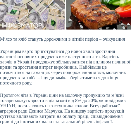
М’ясо та хліб стануть дорожчими в літній період – очікування
Українцям варто приготуватися до нової хвилі зростання
вартості основних продуктів вже наступного літа.
Вартість
харчів в Україні продовжує збільшуватися під впливом паливної
кризи та зростання витрат виробників. Найбільше це
позначиться на гаманцях через подорожчання м’яса, молочних
продуктів та хліба – і ця динаміка зберігатиметься до кінця
поточного року.
Протягом літа в Україні ціни на молочну продукцію та м’ясні
товари можуть зрости в діапазоні від 8% до 20%, як повідомив
УНІАН, посилаючись на заступника голови Всеукраїнської
аграрної ради Дениса Марчука. На кінцеву вартість продукції
суттєво впливають витрати на оплату праці, співвідношення
гривні до іноземних валют та загальний рівень інфляції.