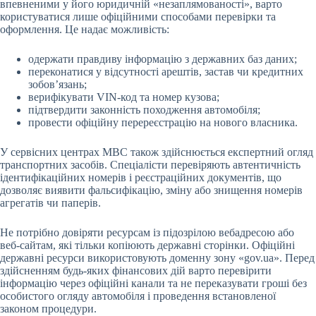
впевненими у його юридичній «незаплямованості», варто
користуватися лише офіційними способами перевірки та
оформлення. Це надає можливість:
одержати правдиву інформацію з державних баз даних;
переконатися у відсутності арештів, застав чи кредитних
зобов’язань;
верифікувати VIN-код та номер кузова;
підтвердити законність походження автомобіля;
провести офіційну перереєстрацію на нового власника.
У сервісних центрах МВС також здійснюється експертний огляд
транспортних засобів. Спеціалісти перевіряють автентичність
ідентифікаційних номерів і реєстраційних документів, що
дозволяє виявити фальсифікацію, зміну або знищення номерів
агрегатів чи паперів.
Не потрібно довіряти ресурсам із підозрілою вебадресою або
веб-сайтам, які тільки копіюють державні сторінки. Офіційні
державні ресурси використовують доменну зону «gov.ua». Перед
здійсненням будь-яких фінансових дій варто перевірити
інформацію через офіційні канали та не переказувати гроші без
особистого огляду автомобіля і проведення встановленої
законом процедури.