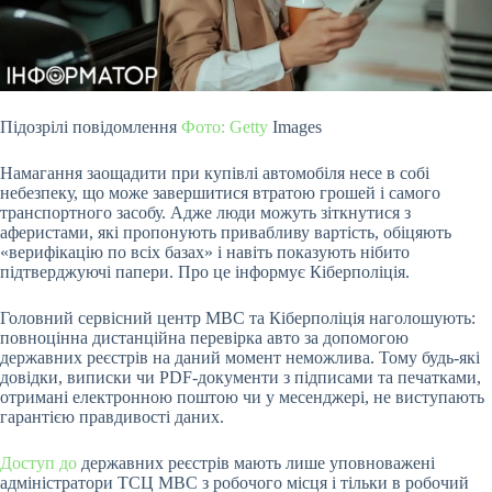
Підозрілі повідомлення
Фото: Getty
Images
Намагання заощадити при купівлі автомобіля несе в собі
небезпеку, що може завершитися втратою грошей і самого
транспортного
засобу. Адже люди можуть зіткнутися з
аферистами, які пропонують привабливу вартість, обіцяють
«верифікацію по всіх базах» і навіть показують нібито
підтверджуючі папери. Про це інформує Кіберполіція.
Головний сервісний центр МВС та Кіберполіція наголошують:
повноцінна дистанційна перевірка авто за допомогою
державних реєстрів на даний момент неможлива. Тому будь-які
довідки, виписки чи PDF-документи з підписами та печатками,
отримані електронною поштою чи у месенджері, не виступають
гарантією правдивості даних.
Доступ до
державних реєстрів мають лише уповноважені
адміністратори ТСЦ МВС з робочого місця і тільки в робочий