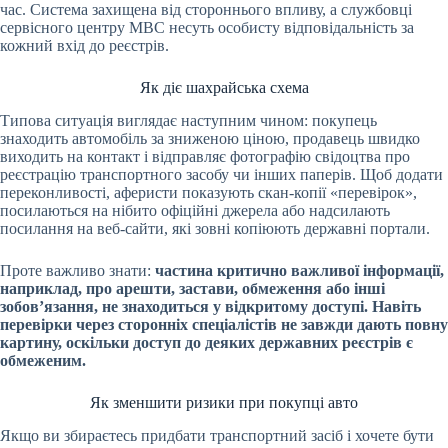
час. Система захищена від стороннього впливу, а службовці
сервісного центру МВС несуть особисту відповідальність за
кожний вхід до реєстрів.
Як діє шахрайська схема
Типова ситуація виглядає наступним чином: покупець
знаходить автомобіль за зниженою ціною, продавець швидко
виходить на контакт і відправляє фотографію свідоцтва про
реєстрацію транспортного засобу чи інших паперів. Щоб додати
переконливості, аферисти показують скан-копії «перевірок»,
посилаються на нібито офіційні джерела або надсилають
посилання на веб-сайти, які зовні копіюють державні портали.
Проте важливо знати:
частина критично важливої інформації,
наприклад, про арешти, застави, обмеження або інші
зобов’язання, не знаходиться у відкритому доступі. Навіть
перевірки через сторонніх спеціалістів не завжди дають повну
картину, оскільки доступ до деяких державних реєстрів є
обмеженим.
Як зменшити ризики при покупці авто
Якщо ви збираєтесь придбати транспортний засіб і хочете бути