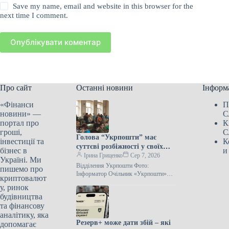
Save my name, email and website in this browser for the
next time I comment.
Опублікувати коментар
Про сайт
Останні новини
Інформ
«Фінанси
П
новини» —
С
портал про
К
гроші,
С
Голова “Укрпошти” має
інвестиції та
К
суттєві розбіжності у своїх
бізнес в
и
заявах стосовно вимог
Ірина Гриценко
Сер 7, 2026
Україні. Ми
Національного банку України,
Відділення Укрпошти Фото:
пишемо про
зазначає народна депутатка
Інформатор Очільник «Укрпошти»
криптовалют
Ігор Смілянський стверджує, що
Ольга Василевська-Смаглюк.
у, ринок
Нацбанк нібито зобов’язав у
будівництва
квитанціях за комунальні послуги
та фінансову
зазначати
аналітику, яка
Резерв+ може дати збій – які
допомагає