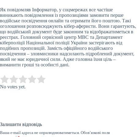
Як повідомляв Інформатор, у соцмережах все частіше
виникають повідомлення із пропозиціями замовити перше
водійське посвідчення онлайн та отримати його поштою. Такі
оголошення розповсюджують кібер-аферисти. Вони гарантують,
що водійський документ буде законним та відображатиметься в
реєстрах. Головний сервісний центр МВС та Департамент
кіберполіції Національної поліції України застерігають від
подібних пропозицій. Замість офіційного водійського
посвідчення – зловмисники надсилають підроблений документ,
який не має юридичної сили. Адже головна їхня ціль –
виманити гроші та особисті дані.
Submit Rating
Rate this item:
No votes yet.
Залишити відповідь
Ваша e-mail адреса не оприлюднюватиметься.
Обов’язкові поля