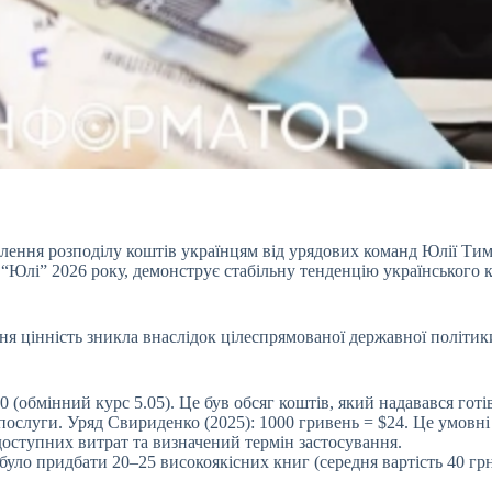
влення розподілу коштів українцям від урядових
команд Юлії Тим
о “Юлі” 2026 року, демонструє стабільну тенденцію українського
я цінність зникла внаслідок цілеспрямованої державної політики
 (обмінний курс 5.05). Це був обсяг коштів, який надавався гот
 послуги. Уряд Свириденко (2025): 1000 гривень = $24. Це умовні
доступних витрат та визначений термін застосування.
було придбати 20–25 високоякісних книг (середня вартість 40 гр