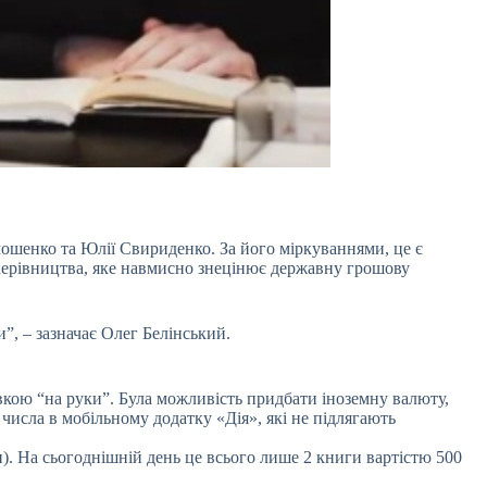
ошенко та Юлії Свириденко. За його міркуваннями, це є
 керівництва, яке навмисно знецінює державну грошову
”, – зазначає Олег Белінський.
івкою “на руки”. Була можливість придбати іноземну валюту,
 числа в мобільному додатку «Дія», які не підлягають
н). На сьогоднішній день це всього лише 2 книги вартістю 500