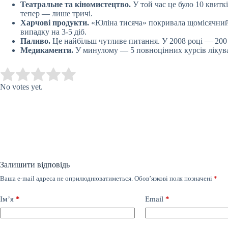
Театральне та кіномистецтво.
У той час це було 10 квиткі
тепер — лише тричі.
Харчові продукти.
«Юліна тисяча» покривала щомісячний 
випадку на 3-5 діб.
Паливо.
Це найбільш чутливе питання. У 2008 році — 200 лі
Медикаменти.
У минулому — 5 повноцінних курсів лікуван
Submit Rating
Rate this item:
No votes yet.
Залишити відповідь
Ваша e-mail адреса не оприлюднюватиметься.
Обов’язкові поля позначені
*
Ім’я
*
Email
*