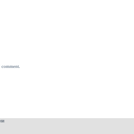
 I comment.
ни