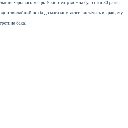
ування хорошого місця. У кінотеатр можна було піти 30 разів,
дин звичайний похід до магазину, якого вистачить в кращому
третина бака).