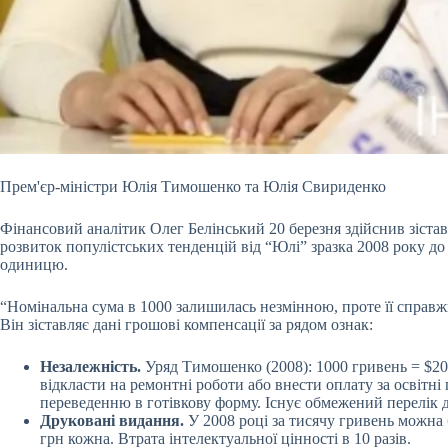
Прем'єр-міністри Юлія Тимошенко та Юлія Свириденко
Фінансовий аналітик Олег Белінський 20 березня здійснив зіста
розвиток популістських тенденцій від “Юлі” зразка 2008 року д
одиницю.
“Номінальна сума в 1000 залишилась незмінною, проте її справжн
Він зіставляє дані грошові компенсації за рядом ознак:
Незалежність.
Уряд Тимошенко (2008): 1000 гривень = $200
відкласти на ремонтні роботи або внести оплату за освітні
переведенню в готівкову форму. Існує обмежений перелік 
Друковані видання.
У 2008 році за тисячу гривень можна 
грн кожна. Втрата інтелектуальної цінності в 10 разів.