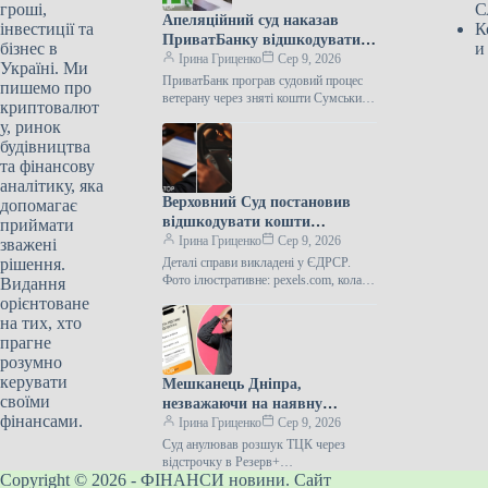
гроші,
С
Апеляційний суд наказав
інвестиції та
К
ПриватБанку відшкодувати
бізнес в
и
ветерану війни 12 741 гривню,
Ірина Гриценко
Сер 9, 2026
Україні. Ми
привласнену зловмисниками.
ПриватБанк програв судовий процес
пишемо про
ветерану через зняті кошти Сумський
криптовалют
апеляційний суд 30 липня відмовив у
у, ринок
задоволенні скарги АТ КБ
будівництва
“ПриватБанк”…
та фінансову
аналітику, яка
Верховний Суд постановив
допомагає
відшкодувати кошти
приймати
дніпрянину, на якого поліція
Ірина Гриценко
Сер 9, 2026
зважені
безпідставно склала протокол
рішення.
Деталі справи викладені у ЄДРСР.
за керування автомобілем під
Фото ілюстративне: pexels.com, колаж:
Видання
Інформатор Верховний Суд 8 червня
дією наркотиків.
орієнтоване
2026 року відхилив касаційну вимогу
на тих, хто
мешканця…
прагне
розумно
керувати
Мешканець Дніпра,
своїми
незважаючи на наявну
фінансами.
відстрочку, мав статус особи,
Ірина Гриценко
Сер 9, 2026
яку розшукують, у додатку
Суд анулював розшук ТЦК через
“Резерв+” – яким було
відстрочку в Резерв+
Copyright © 2026 - ФІНАНСИ новини. Сайт
Дніпропетровський окружний
винесене судове рішення