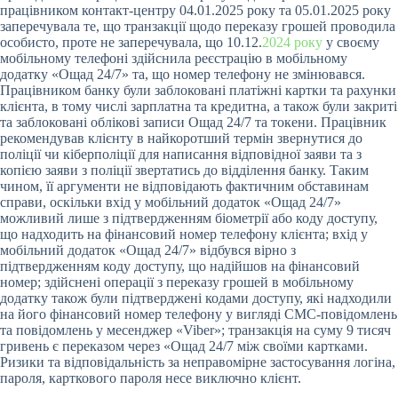
працівником контакт-центру 04.01.2025 року та 05.01.2025 року
заперечувала те, що транзакції щодо переказу грошей проводила
особисто, проте не заперечувала, що 10.12.
2024 року
у своєму
мобільному телефоні здійснила реєстрацію в мобільному
додатку «Ощад 24/7» та, що номер телефону не змінювався.
Працівником банку були заблоковані платіжні картки та рахунки
клієнта, в тому числі зарплатна та кредитна, а також були закриті
та заблоковані облікові записи Ощад 24/7 та токени. Працівник
рекомендував клієнту в найкоротший термін звернутися до
поліції чи кіберполіції для написання відповідної заяви та з
копією заяви з поліції звертатись до відділення банку. Таким
чином, її аргументи не відповідають фактичним обставинам
справи, оскільки вхід у мобільний додаток «Ощад 24/7»
можливий лише з підтвердженням біометрії або коду доступу,
що надходить на фінансовий номер телефону клієнта; вхід у
мобільний додаток «Ощад 24/7» відбувся вірно з
підтвердженням коду доступу, що надійшов на фінансовий
номер; здійснені операції з переказу грошей в мобільному
додатку також були підтверджені кодами доступу, які надходили
на його фінансовий номер телефону у вигляді СМС-повідомлень
та повідомлень у месенджер «Viber»; транзакція на суму 9 тисяч
гривень є переказом через «Ощад 24/7 між своїми картками.
Ризики та відповідальність за неправомірне застосування логіна,
пароля, карткового пароля несе виключно клієнт.