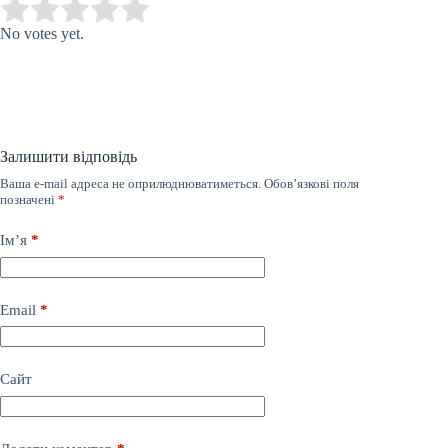
Submit Rating
Rate this item:
No votes yet.
Залишити відповідь
Ваша e-mail адреса не оприлюднюватиметься.
Обов’язкові поля
позначені
*
Ім’я
*
Email
*
Сайт