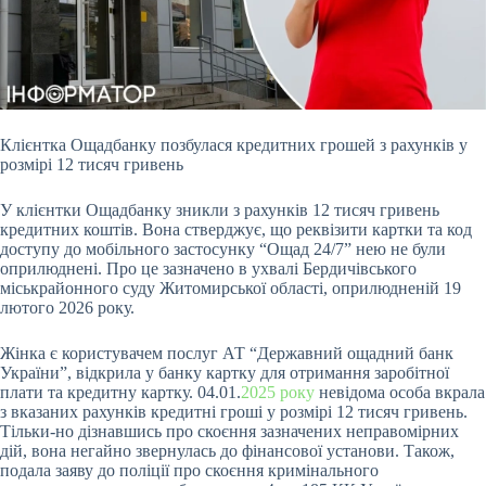
Клієнтка Ощадбанку позбулася кредитних грошей з рахунків у
розмірі 12 тисяч гривень
У клієнтки Ощадбанку зникли з рахунків 12 тисяч гривень
кредитних коштів. Вона
стверджує, що реквізити картки та код
доступу до мобільного застосунку “Ощад 24/7” нею не були
оприлюднені. Про це зазначено в ухвалі Бердичівського
міськрайонного суду Житомирської області, оприлюдненій 19
лютого 2026 року.
Жінка є користувачем послуг АТ “Державний ощадний банк
України”, відкрила у банку картку для отримання заробітної
плати та кредитну картку. 04.01.
2025 року
невідома особа вкрала
з вказаних рахунків кредитні гроші у розмірі 12 тисяч гривень.
Тільки-но дізнавшись про скоєння зазначених неправомірних
дій, вона негайно звернулась до фінансової установи. Також,
подала заяву до поліції про скоєння кримінального