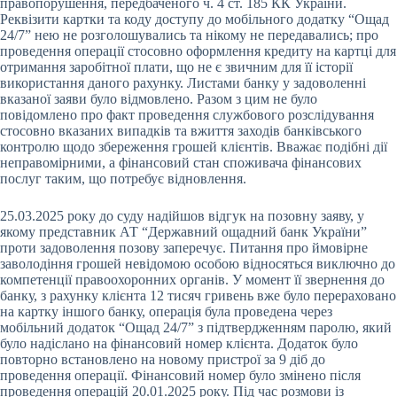
правопорушення, передбаченого ч. 4 ст. 185 КК України.
Реквізити картки та коду доступу до мобільного додатку “Ощад
24/7” нею не розголошувались та нікому не передавались; про
проведення операції стосовно оформлення кредиту на картці для
отримання заробітної плати, що не є звичним для її історії
використання даного рахунку. Листами банку у задоволенні
вказаної заяви було відмовлено. Разом з цим не було
повідомлено про факт проведення службового розслідування
стосовно вказаних випадків та вжиття заходів банківського
контролю щодо збереження грошей клієнтів. Вважає подібні дії
неправомірними, а фінансовий стан споживача фінансових
послуг таким, що потребує відновлення.
25.03.2025 року до суду надійшов відгук на позовну заяву, у
якому представник АТ “Державний ощадний банк України”
проти задоволення позову заперечує. Питання про ймовірне
заволодіння грошей невідомою особою відносяться виключно до
компетенції правоохоронних органів. У момент її звернення до
банку, з рахунку клієнта 12 тисяч гривень вже було перераховано
на картку іншого банку, операція була проведена через
мобільний додаток “Ощад 24/7” з підтвердженням паролю, який
було надіслано на фінансовий номер клієнта. Додаток було
повторно встановлено на новому пристрої за 9 діб до
проведення операції. Фінансовий номер було змінено після
проведення операцій 20.01.2025 року. Під час розмови із