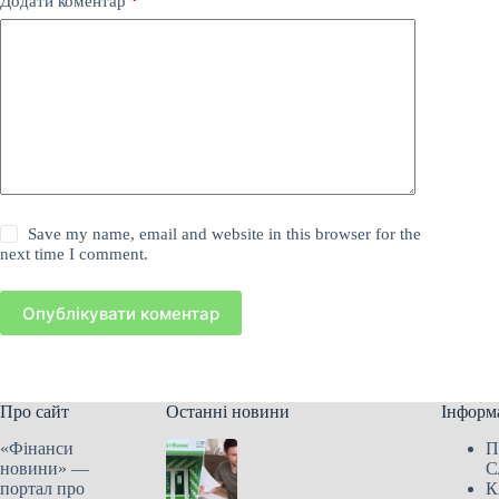
Додати коментар
*
Save my name, email and website in this browser for the
next time I comment.
Опублікувати коментар
Про сайт
Останні новини
Інформ
«Фінанси
П
новини» —
С
портал про
К