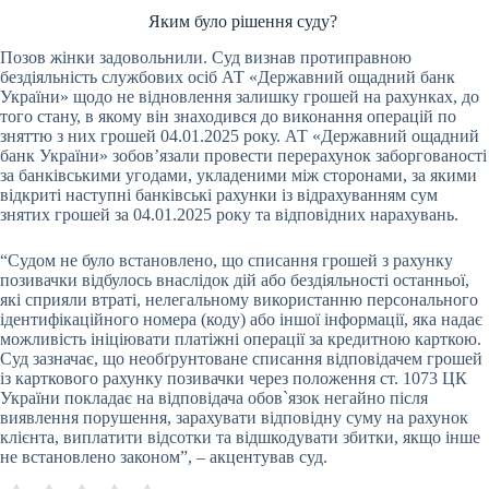
Яким було рішення суду?
Позов жінки задовольнили. Суд визнав протиправною
бездіяльність службових осіб АТ «Державний ощадний банк
України» щодо не відновлення залишку грошей на рахунках, до
того стану, в якому він знаходився до виконання операцій по
зняттю з них грошей 04.01.2025 року. АТ «Державний ощадний
банк України» зобов’язали провести перерахунок заборгованості
за банківськими угодами, укладеними між сторонами, за якими
відкриті наступні банківські рахунки із відрахуванням сум
знятих грошей за 04.01.2025 року та відповідних нарахувань.
“Судом не було встановлено, що списання грошей з рахунку
позивачки відбулось внаслідок дій або бездіяльності останньої,
які сприяли втраті, нелегальному використанню персонального
ідентифікаційного номера (коду) або іншої інформації, яка надає
можливість ініціювати платіжні операції за кредитною карткою.
Суд зазначає, що необґрунтоване списання відповідачем грошей
із карткового рахунку позивачки через положення ст. 1073 ЦК
України покладає на відповідача обов`язок негайно після
виявлення порушення, зарахувати відповідну суму на рахунок
клієнта, виплатити відсотки та відшкодувати збитки, якщо інше
не встановлено законом”, – акцентував суд.