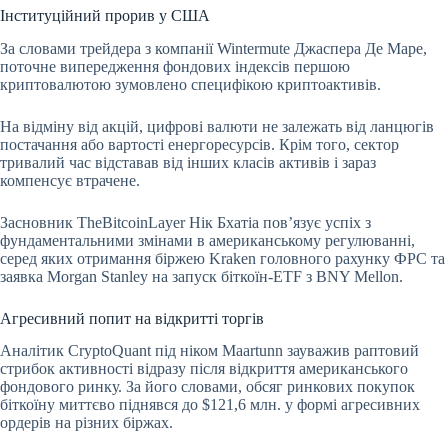
Інституційний прорив у США
За словами трейдера з компанії Wintermute Джаспера Де Маре,
поточне випередження фондових індексів першою
криптовалютою зумовлено специфікою криптоактивів.
На відміну від акцій, цифрові валюти не залежать від ланцюгів
постачання або вартості енергоресурсів. Крім того, сектор
тривалий час відставав від інших класів активів і зараз
компенсує втрачене.
Засновник TheBitcoinLayer Нік Бхатіа пов’язує успіх з
фундаментальними змінами в американському регулюванні,
серед яких отримання біржею Kraken головного рахунку ФРС та
заявка Morgan Stanley на запуск біткоїн-ETF з BNY Mellon.
Агресивний попит на відкритті торгів
Аналітик CryptoQuant під ніком Maartunn зауважив раптовий
стрибок активності відразу після відкриття американського
фондового ринку. За його словами, обсяг ринкових покупок
біткоїну миттєво піднявся до $121,6 млн. у формі агресивних
ордерів на різних біржах.