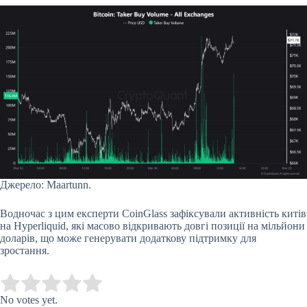
Джерело: Maartunn.
Водночас з цим експерти CoinGlass зафіксували активність китів
на Hyperliquid, які масово відкривають довгі позиції на мільйони
доларів, що може генерувати додаткову підтримку для
зростання.
Submit Rating
Rate this item:
No votes yet.