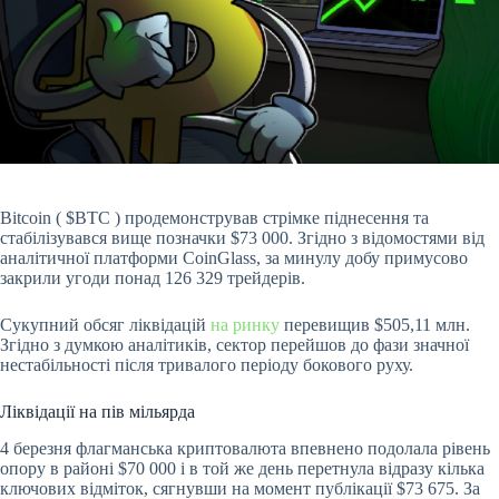
Bitcoin (
$BTC
) продемонстрував стрімке піднесення та
стабілізувався вище позначки $73 000. Згідно з відомостями від
аналітичної платформи CoinGlass, за минулу добу примусово
закрили угоди понад 126 329 трейдерів.
Сукупний обсяг ліквідацій
на ринку
перевищив $505,11 млн.
Згідно з думкою аналітиків, сектор перейшов до фази значної
нестабільності після тривалого періоду бокового руху.
Ліквідації на пів мільярда
4 березня флагманська криптовалюта впевнено подолала рівень
опору в районі $70 000 і в той же день перетнула відразу кілька
ключових відміток, сягнувши на момент публікації $73 675. За