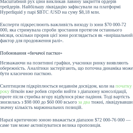
Масштабний рух ціни викликав лавину закриття ордерів
трейдерів. Найбільшу ліквідацію зафіксували на платформі
Hyperliquid у парі
$BTC
/USD на суму $8,18 млн.
Експерти підкреслюють важливість виходу із зони $70 000-72
000, яка стримувала спроби зростання протягом останнього
місяця, оскільки прорив цієї зони розглядається як «вирішальний
фактор для продовження ралі».
Побоювання «бичачої пастки»
Незважаючи на позитивні графіки, учасники ринку виявляють
обережність. Аналітики застерігають, що поточна динаміка може
бути класичною пасткою.
Скептицизм підкріплюється недавнім досвідом, коли на
початку
року
біткоїн вже робив спроби вийти з діапазону консолідації,
проте після стрибка вгору відбулося різке падіння. Тоді вартість
знизилась з $98 000 до $60 000 всього
за два
тижні, ліквідувавши
значну кількість маржинальних позицій.
Наразі критичною зоною вважається діапазон $72 000-76 000 —
саме там може активізуватися велика пропозиція.