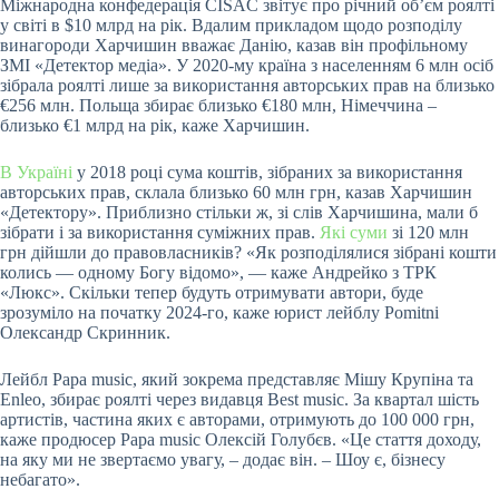
Міжнародна конфедерація CISAC звітує про річний об’єм роялті
у світі в $10 млрд на рік. Вдалим прикладом щодо розподілу
винагороди Харчишин вважає Данію, казав він профільному
ЗМІ «Детектор медіа». У 2020-му країна з населенням 6 млн осіб
зібрала роялті лише за використання авторських прав на близько
€256 млн. Польща збирає близько €180 млн, Німеччина –
близько €1 млрд на рік, каже Харчишин.
В Україні
у 2018 році сума коштів, зібраних за використання
авторських прав, склала близько 60 млн грн, казав Харчишин
«Детектору». Приблизно стільки ж, зі слів Харчишина, мали б
зібрати і за використання суміжних прав.
Які суми
зі 120 млн
грн дійшли до правовласників? «Як розподілялися зібрані кошти
колись — одному Богу відомо», — каже Андрейко з ТРК
«Люкс». Скільки тепер будуть отримувати автори, буде
зрозуміло на початку 2024-го, каже юрист лейблу Pomitni
Олександр Скринник.
Лейбл Papa music, який зокрема представляє Мішу Крупіна та
Enleo, збирає роялті через видавця Best music. За квартал шість
артистів, частина яких є авторами, отримують до 100 000 грн,
каже продюсер Papa music Олексій Голубєв. «Це стаття доходу,
на яку ми не звертаємо увагу, – додає він. – Шоу є, бізнесу
небагато».