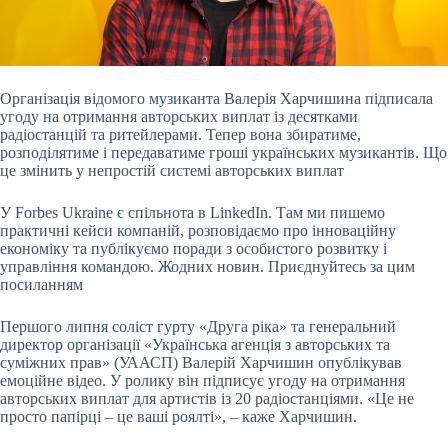
Організація відомого музиканта Валерія Харчишина підписала
угоду на отримання авторських
виплат із десятками
радіостанцій та ритейлерами. Тепер вона збиратиме,
розподілятиме і передаватиме гроші українських музикантів. Що
це змінить у непростій системі авторських виплат
У Forbes Ukraine є спільнота в LinkedIn. Там ми пишемо
практичні кейси компаній, розповідаємо про інноваційну
економіку та публікуємо поради з особистого розвитку і
управління командою. Жодних новин. Приєднуйтесь за цим
посиланням
Першого липня соліст гурту «Друга ріка» та генеральний
директор організації «Українська агенція з авторських та
суміжних прав» (УААСП) Валерій Харчишин опублікував
емоційне відео. У ролику він підписує угоду на отримання
авторських виплат для артистів із 20 радіостанціями. «Це не
просто папірці – це ваші роялті», – каже Харчишин.