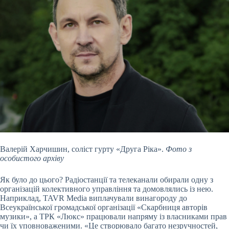
Валерій Харчишин, соліст гурту «Друга Ріка».
Фото з
особистого архіву
Як було до цього? Радіостанції та телеканали обирали одну з
організацій колективного управління та домовлялись із нею.
Наприклад, TAVR Mediа виплачували винагороду до
Всеукраїнської громадської організації «Скарбниця авторів
музики», а ТРК «Люкс» працювали напряму із власниками прав
чи їх уповноваженими. «Це створювало багато незручностей,