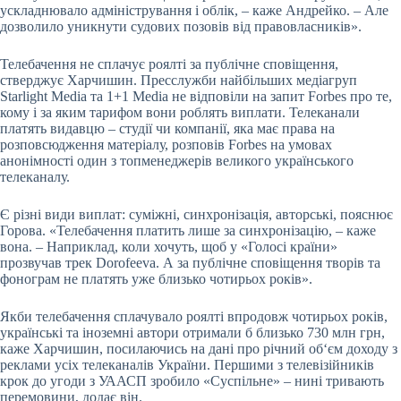
ускладнювало адміністрування і облік, – каже Андрейко. – Але
дозволило уникнути судових позовів від правовласників».
Телебачення не сплачує роялті за публічне сповіщення,
стверджує Харчишин. Пресслужби найбільших медіагруп
Starlight Media та 1+1 Media не відповіли на запит Forbes про те,
кому і за яким тарифом вони роблять виплати. Телеканали
платять видавцю – студії чи компанії, яка має права на
розповсюдження матеріалу, розповів Forbes на умовах
анонімності один з топменеджерів великого українського
телеканалу.
Є різні види виплат: суміжні, синхронізація, авторські, пояснює
Горова. «Телебачення платить лише за синхронізацію, – каже
вона. – Наприклад, коли хочуть, щоб у «Голосі країни»
прозвучав трек Dorofeeva. А за публічне сповіщення творів та
фонограм не платять уже близько чотирьох років».
Якби телебачення сплачувало роялті впродовж чотирьох років,
українські та іноземні автори отримали б близько 730 млн грн,
каже Харчишин, посилаючись на дані про річний об‘єм доходу з
реклами усіх телеканалів України. Першими з телевізійників
крок до угоди з УААСП зробило «Суспільне» – нині тривають
перемовини, додає він.