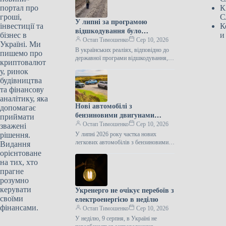
портал про
К
гроші,
С
У липні за програмою
інвестиції та
К
відшкодування було
бізнес в
и
розміновано 210 гектарів
Остап Тимошенко
Сер 10, 2026
Україні. Ми
сільськогосподарських угідь.
В українських реаліях, відповідно до
пишемо про
державної програми відшкодування,
криптовалют
оператори з розмінування здійснили
у, ринок
очищення 210 гектарів земель
будівництва
сільськогосподарського призначення
та фінансову
аналітику, яка
Нові автомобілі з
допомагає
бензиновими двигунами
приймати
займають дедалі більшу
Остап Тимошенко
Сер 10, 2026
зважені
частку на українському
рішення.
У липні 2026 року частка нових
ринку, повідомляє
легкових автомобілів з бензиновими
Видання
двигунами на українському ринку
Укравтопром.
орієнтоване
досягла 38,7%, тоді як у липні…
на тих, хто
прагне
розумно
керувати
Укренерго не очікує перебоїв з
своїми
електроенергією в неділю
фінансами.
Остап Тимошенко
Сер 10, 2026
У неділю, 9 серпня, в Україні не