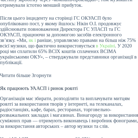
отримували істотно менший прибуток.
Після цього інциденту на сторінці ГС ОКУАСП було
опубліковано пост, у якому йшлось: Нікін О.І. продовжує
здійснювати повноваження Директора ГС УЛАСП та ГС
ОКУАСП, працюючи за допомогою засобів електронного
звʼязку. «Ми,
як і
раніше, управляємо правами на більш ніж 75%
всієї музики, що фактично використовується
в Україні
. У 2020
році ми сплатили 65% ВСІХ коштів сплачених ВСІМА
українськими ОКУ», – стверджували представники організації в
публікації.
Читати більше
Згорнути
Як працюють УААСП і ринок роялті
Організація має збирати, розподіляти та виплачувати митцям
роялті за використання творів у інтернеті, на телеканалах,
радіостанціях, кафе, барах, ресторанах, торговельно-
розважальних закладах і магазинах. Винагороду за використання
суміжних прав — отримують виконавець і виробник фонограми,
за використання авторських – автор музики та слів.