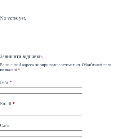
Submit Rating
Rate this item:
No votes yet.
Залишити відповідь
Ваша e-mail адреса не оприлюднюватиметься.
Обов’язкові поля
позначені
*
Ім’я
*
Email
*
Сайт