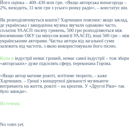
Його оцінка – 400–430 млн грн. «Якщо авторська винагорода –
2%, виходить, 11 млн грн з усього ринку радіо», – констатує він.
Як розподілятимуться кошти? Харчишин пояснює: якщо заклад,
де українська і закордонна музика звучали однаково часто,
сплатив УААСП тисячу гривень, 500 грн розподіляються між
іноземними ОКУ (за мінусом комісії УААСП), інші 500 грн – між
українськими авторами. Частка автора від загальної суми
залежить від частоти, з якою використовували його пісню.
Коли в
індустрії немає грошей, немає самої індустрії – тож збори
«авторських» дуже підсилять сферу, переконана Горова.
«Якщо автор матиме роялті, хотітиме творити, – каже
Харчишин. – Гроші з концертної діяльності музиканти
витрачають на життя, роялті – на креатив. У «Другої Ріки» так
було завжди».
Источник
Submit Rating
Rate this item:
No votes yet.