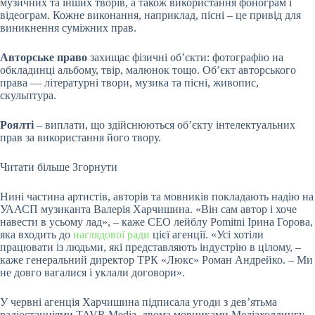
музичних та інших творів, а також використання фонограм і
відеограм. Кожне виконання, наприклад, пісні – це привід для
виникнення суміжних прав.
Авторське право
захищає фізичні обʼєкти: фотографію на
обкладинці альбому, твір, малюнок тощо. Обʼєкт авторського
права — літературні твори, музика та пісні, живопис,
скульптура.
Роялті
– виплати, що здійснюються обʼєкту інтелектуальних
прав за використання його твору.
Читати більше
Згорнути
Нині частина артистів, авторів та мовників покладають надію на
УААСП музиканта Валерія Харчишина. «Він сам автор і хоче
навести в усьому лад», – каже СЕО лейблу Pomitni Ірина Горова,
яка входить до
наглядової ради
цієї агенції. «Усі хотіли
працювати із людьми, які представляють індустрію в цілому, –
каже генеральний директор ТРК «Люкс» Роман Андрейко. – Ми
не довго вагалися і уклали договори».
У червні агенція Харчишина підписала угоди з дев’ятьма
радіостанціями
TAVR Mediа
, двома мовниками Медіахолдингу