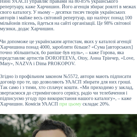
Нині УААСП управляє правами на 80-85% українського
репертуару, каже Харчишин. Його агенція збирає роялті в межах
свого каталогу. У ньому – десятки тисяч творів українських
авторів і майже весь світовий репертуар, що налічує понад 100
мільйонів пісень, йдеться на сайті організації. Це 98% світової
музики, додає Харчишин.
Чи допоможе це українським артистам, яких у
каталозі
агенції
Харчишина понад 4000, заробляти більше? «Сума [авторських]
точно збільшиться, бо раніше був нуль», – каже Горова, яка
представляє артистів DOROFEEVA, Otoy, Анна Трінчер, «Love,
Mary», NAZVA і Dima PROKOPOV.
Згідно із профільним законом №5572, автори мають підписати
договір про те, що дозволяють УААСП збирати для них гроші.
Так само і з тими, хто сплачує кошти. «Ми приходимо у заклад,
звертаємося до стримінгового сервісу, радіо чи телебачення і
підписуємо угоду про використання нашого каталогу», – каже
Харчишин. Комісія УААСП
при цьому
складає 20%.