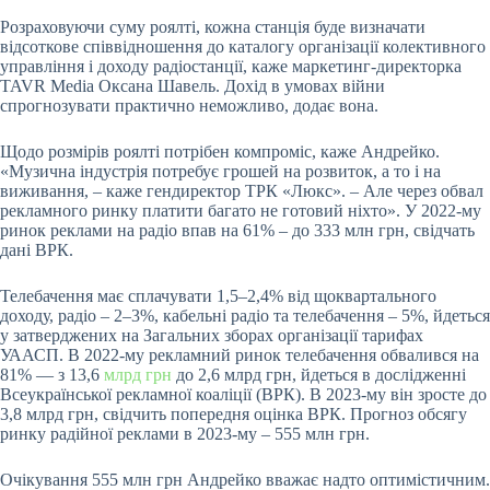
Розраховуючи суму роялті, кожна станція буде визначати
відсоткове співвідношення до каталогу організації колективного
управління і доходу радіостанції, каже маркетинг-директорка
TAVR Mediа Оксана Шавель. Дохід в умовах війни
спрогнозувати практично неможливо, додає вона.
Щодо розмірів роялті потрібен компроміс, каже Андрейко.
«Музична індустрія потребує грошей на розвиток, а то і на
виживання, – каже гендиректор ТРК «Люкс». – Але через обвал
рекламного ринку платити багато не готовий ніхто». У 2022-му
ринок реклами на радіо впав на 61% – до 333 млн грн, свідчать
дані ВРК.
Телебачення має
сплачувати
1,5–2,4% від щоквартального
доходу, радіо – 2–3%, кабельні радіо та телебачення – 5%, йдеться
у затверджених на Загальних зборах організації тарифах
УААСП. В 2022-му рекламний ринок телебачення обвалився на
81% — з 13,6
млрд грн
до 2,6 млрд грн, йдеться в дослідженні
Всеукраїнської рекламної коаліції (ВРК). В 2023-му він зросте до
3,8 млрд грн, свідчить попередня оцінка ВРК. Прогноз обсягу
ринку радійної реклами в 2023-му – 555 млн грн.
Очікування 555 млн грн Андрейко вважає надто оптимістичним.