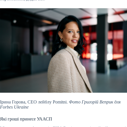
Ірина Горова, СЕО лейблу Pomitni.
Фото Григорій Веприк для
Forbes Ukraine
Які гроші принесе УААСП