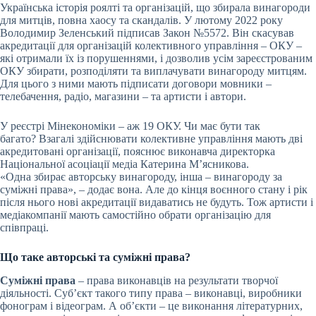
Українська історія роялті та організацій, що збирала винагороди
для митців, повна хаосу та скандалів. У лютому 2022 року
Володимир Зеленський підписав Закон
№5572
. Він скасував
акредитації для
організацій колективного управління
– ОКУ –
які отримали їх із порушеннями, і дозволив усім зареєстрованим
ОКУ збирати, розподіляти та виплачувати винагороду митцям.
Для цього з ними мають підписати договори мовники –
телебачення, радіо, магазини – та артисти і автори.
У реєстрі Мінекономіки – аж 19 ОКУ. Чи має бути так
багато? Взагалі здійснювати колективне управління мають дві
акредитовані організації, пояснює виконавча директорка
Національної асоціації медіа Катерина М’ясникова.
«Одна збирає авторську винагороду, інша – винагороду за
суміжні права», – додає вона. Але до кінця воєнного стану і рік
після нього нові акредитації видаватись не будуть. Тож артисти і
медіакомпанії мають самостійно обрати організацію для
співпраці.
Що таке авторські та суміжні права?
Суміжні права
– права виконавців на результати творчої
діяльності. Субʼєкт такого типу права – виконавці, виробники
фонограм і відеограм. А обʼєкти – це виконання літературних,