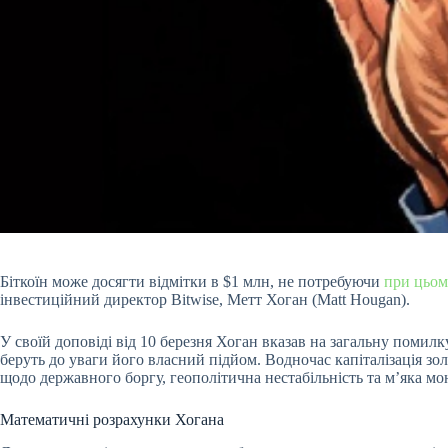
Біткоїн може досягти відмітки в $1 млн, не потребуючи
при цьом
інвестиційний директор Bitwise, Метт Хоган (Matt Hougan).
У своїй доповіді від 10 березня Хоган вказав на загальну помилку
беруть до уваги його власний підйом. Водночас капіталізація з
щодо державного боргу, геополітична нестабільність та м’яка мо
Математичні розрахунки Хогана