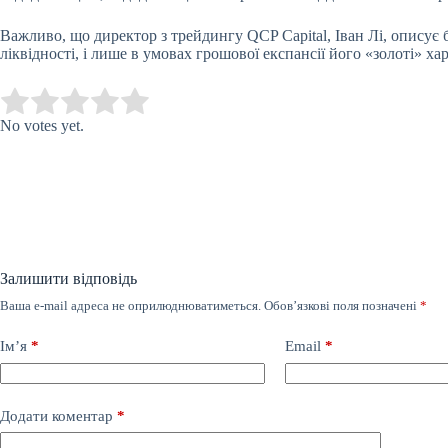
Важливо, що директор з трейдингу QCP Capital, Іван Лі, описує 
ліквідності, і лише в умовах грошової експансії його «золоті» 
Submit Rating
Rate this item:
No votes yet.
Залишити відповідь
Ваша e-mail адреса не оприлюднюватиметься.
Обов’язкові поля позначені
*
Ім’я
*
Email
*
Додати коментар
*