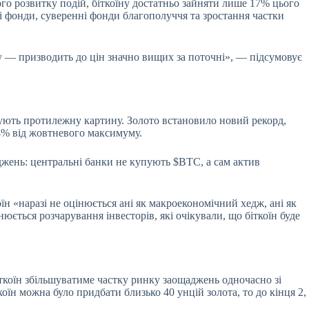
ого розвитку подій, біткоїну достатньо зайняти лише 17% цього
і фонди, суверенні фонди благополуччя та зростання частки
 — призводить до цін значно вищих за поточні», — підсумовує
рують протилежну картину. Золото встановило новий рекорд,
44% від жовтневого максимуму.
щаджень: центральні банки не купують
$BTC
, а сам актив
оїн «наразі не оцінюється ані як макроекономічний хедж, ані як
юється розчарування інвесторів, які очікували, що біткоїн буде
ткоїн збільшуватиме частку ринку заощаджень одночасно зі
коїн можна було придбати близько 40 унцій золота, то до кінця 2,