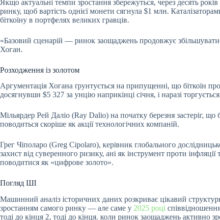
Якщо актуальні темпи зростання збережуться, через десять рокі
ринку, щоб вартість однієї монети сягнула $1 млн. Каталізатор
біткоїну в портфелях великих гравців.
«Базовий сценарій — ринок заощаджень продовжує збільшуватися
Хоган.
Розходження із золотом
Аргументація Хогана ґрунтується на припущенні, що біткоїн пр
досягнувши $5 327 за унцію наприкінці січня, і наразі торгуєть
Мільярдер Рей Даліо (Ray Dalio) на початку березня застеріг, щ
поводиться скоріше як акції технологічних компаній.
Грег Чіполаро (Greg Cipolaro), керівник глобального дослідницько
захист від суверенного ризику, ані як інструмент проти інфляції
поводитися як «цифрове золото».
Погляд ШІ
Машинний аналіз історичних даних розкриває цікавий структурн
зростанням самого ринку — але саме у
2025 році
співвідношенн
тоді до кінця 2, тоді до кінця. коли ринок заощаджень активно зро