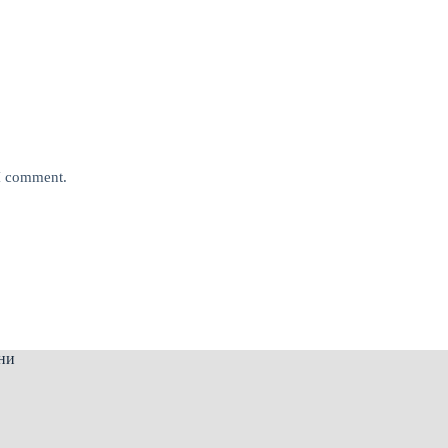
 I comment.
ни