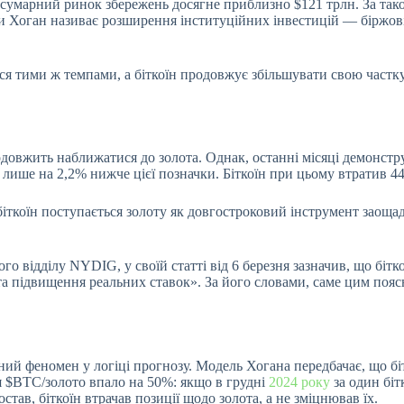
в сумарний ринок збережень досягне приблизно $121 трлн. За так
ами Хоган називає розширення інституційних інвестицій — біржов
 тими ж темпами, а біткоїн продовжує збільшувати свою частку
одовжить наближатися до золота. Однак, останні місяці демонст
ся лише на 2,2% нижче цієї позначки. Біткоїн при цьому втратив 
о біткоїн поступається золоту як довгостроковий інструмент зао
го відділу NYDIG, у своїй статті від 6 березня зазначив, що бітк
 та підвищення реальних ставок». За його словами, саме цим поясн
ий феномен у логіці прогнозу. Модель Хогана передбачає, що бі
я
$BTC
/золото впало на 50%: якщо в грудні
2024 року
за один біт
став, біткоїн втрачав позиції щодо золота, а не зміцнював їх.