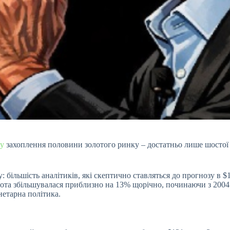
у
захоплення половини золотого ринку – достатньо лише шостої 
: більшість аналітиків, які скептично ставляться до прогнозу в $
олота збільшувалася приблизно на 13% щорічно, починаючи з 2004
нетарна політика.