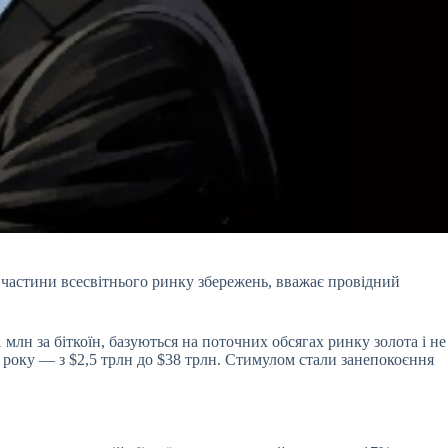
частини всесвітнього ринку збережень, вважає провідний
1 млн за біткоїн, базуються на поточних обсягах ринку золота і не
 року — з $2,5 трлн до $38 трлн. Стимулом стали занепокоєння