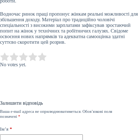
роботи.
Водночас ринок праці пропонує жінкам реальні можливості для
збільшення доходу. Матеріал про традиційно чоловічі
спеціальності з високими зарплатами зафіксував зростаючий
попит на жінок у технічних та робітничих галузях. Свідоме
освоєння нових напрямків та адекватна самооцінка здатні
суттєво скоротити цей розрив.
Submit Rating
Rate this item:
No votes yet.
Залишити відповідь
Ваша e-mail адреса не оприлюднюватиметься.
Обов’язкові поля
позначені
*
Ім’я
*