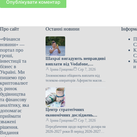
Опублікувати коментар
Про сайт
Останні новини
Інформ
«Фінанси
П
новини» —
С
портал про
К
гроші,
С
Шахраї вигадують неправдиві
інвестиції та
К
виплати від Vodafone,
бізнес в
и
Kyivstar та lifecell
Ірина Гриценко
Сер 7, 2026
Україні. Ми
Зловмисники обіцяють виплати від
пишемо про
телеком-операторів Аферисти масово
криптовалют
розсилають у Viber та Telegram
у, ринок
шахрайські повідомлення з обіцянкою
будівництва
одноразової виплати 850 гривень
та фінансову
аналітику, яка
Центр стратегічних
допомагає
економічних досліджень
приймати
опублікував прогноз щодо
Ірина Гриценко
Сер 7, 2026
зважені
курсу долара до 2027 року.
рішення.
Передбачення щодо вартості долара на
2026-2027 роки В період 2026-2027
Видання
років вартість долара, як очікується,