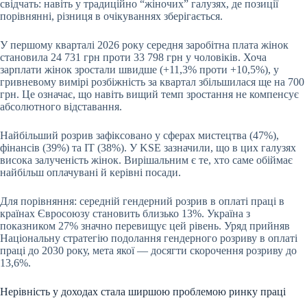
свідчать: навіть у традиційно “жіночих” галузях, де позиції
порівнянні, різниця в очікуваннях зберігається.
У першому кварталі 2026 року середня заробітна плата жінок
становила 24 731 грн проти 33 798 грн у чоловіків. Хоча
зарплати жінок зростали швидше (+11,3% проти +10,5%), у
гривневому вимірі розбіжність за квартал збільшилася ще на 700
грн. Це означає, що навіть вищий темп зростання не компенсує
абсолютного відставання.
Найбільший розрив зафіксовано у сферах мистецтва (47%),
фінансів (39%) та ІТ (38%). У KSE зазначили, що в цих галузях
висока залученість жінок. Вирішальним є те, хто саме обіймає
найбільш оплачувані й керівні посади.
Для порівняння: середній гендерний розрив в оплаті праці в
країнах Євросоюзу становить близько 13%. Україна з
показником 27% значно перевищує цей рівень. Уряд прийняв
Національну стратегію подолання гендерного розриву в оплаті
праці до 2030 року, мета якої — досягти скорочення розриву до
13,6%.
Нерівність у доходах стала ширшою проблемою ринку праці