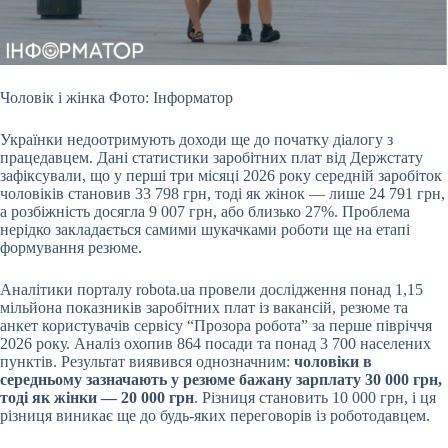
Чоловік і жінка Фото: Інформатор
Українки недоотримують доходи ще до початку діалогу з
працедавцем. Дані статистики заробітних плат від Держстату
зафіксували, що у перші
три місяці 2026 року середній заробіток
чоловіків становив 33 798 грн, тоді як жінок — лише 24 791 грн,
а розбіжність досягла 9 007 грн, або близько 27%. Проблема
нерідко закладається самими шукачками роботи ще на етапі
формування резюме.
Аналітики порталу robota.ua провели дослідження понад 1,15
мільйона показників заробітних плат із вакансій, резюме та
анкет користувачів сервісу “Прозора робота” за перше півріччя
2026 року. Аналіз охопив 864 посади та понад 3 700 населених
пунктів. Результат виявився однозначним:
чоловіки в
середньому зазначають у резюме бажану зарплату 30 000 грн,
тоді як жінки — 20 000 грн
. Різниця становить 10 000 грн, і ця
різниця виникає ще до будь-яких переговорів із роботодавцем.