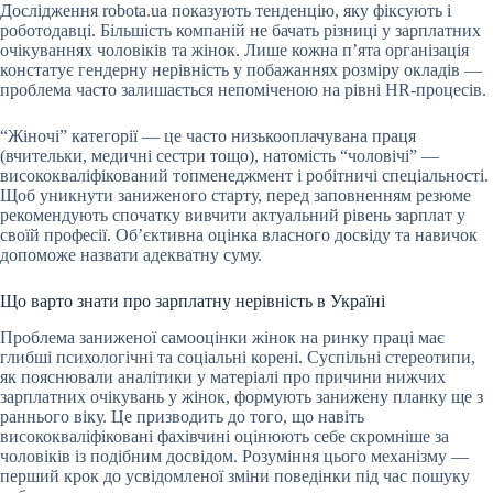
Дослідження robota.ua показують тенденцію, яку фіксують і
роботодавці. Більшість компаній не бачать різниці у зарплатних
очікуваннях чоловіків та жінок. Лише кожна п’ята організація
констатує гендерну нерівність у побажаннях розміру окладів —
проблема часто залишається непоміченою на рівні HR-процесів.
“Жіночі” категорії — це часто низькооплачувана праця
(вчительки, медичні сестри тощо), натомість “чоловічі” —
висококваліфікований топменеджмент і робітничі спеціальності.
Щоб уникнути заниженого старту, перед заповненням резюме
рекомендують спочатку вивчити актуальний рівень зарплат у
своїй професії. Об’єктивна оцінка власного досвіду та навичок
допоможе назвати адекватну суму.
Що варто знати про зарплатну нерівність в Україні
Проблема заниженої самооцінки жінок на ринку праці має
глибші психологічні та соціальні корені. Суспільні стереотипи,
як пояснювали аналітики у матеріалі про причини нижчих
зарплатних очікувань у жінок, формують занижену планку ще з
раннього віку. Це призводить до того, що навіть
висококваліфіковані фахівчині оцінюють себе скромніше за
чоловіків із подібним досвідом. Розуміння цього механізму —
перший крок до усвідомленої зміни поведінки під час пошуку