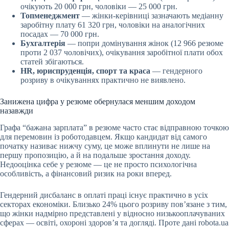
очікують 20 000 грн, чоловіки — 25 000 грн.
Топменеджмент
— жінки-керівниці зазначають медіанну
заробітну плату 61 320 грн, чоловіки на аналогічних
посадах — 70 000 грн.
Бухгалтерія
— попри домінування жінок (12 966 резюме
проти 2 037 чоловічих), очікування заробітної плати обох
статей збігаються.
HR, юриспруденція, спорт та краса
— гендерного
розриву в очікуваннях практично не виявлено.
Занижена цифра у резюме обернулася меншим доходом
назавжди
Графа “бажана зарплата” в резюме часто стає відправною точкою
для перемовин із роботодавцем. Якщо кандидат від самого
початку називає нижчу суму, це може вплинути не лише на
першу пропозицію, а й на подальше зростання доходу.
Недооцінка себе у резюме — це не просто психологічна
особливість, а фінансовий ризик на роки вперед.
Гендерний дисбаланс в оплаті праці існує практично в усіх
секторах економіки. Близько 24% цього розриву пов’язане з тим,
що жінки надмірно представлені у відносно низькооплачуваних
сферах — освіті, охороні здоров’я та догляді. Проте дані robota.ua