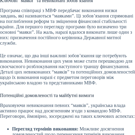
Ключові “маяки” та невиконані зобов’язання
Програма співпраці з МВФ передбачає виконання низки
завдань, які називаються “маяками”. Ці зобов’язання спрямовані
на поглиблення реформ та зміцнення фінансової стабільності
країни. Для першого перегляду програми було визначено три
основні “маяки”. На жаль, наразі вдалося виконати лише один з
них: призначення постійного керівника Державної митної
служби.
Це означає, що два інші важливі зобов’язання ще потребують
виконання. Невиконання цих умов може стати перешкодою для
своєчасного розблокування наступного траншу фінансування.
Деталі цих невиконаних “маяків” та потенційних домовленостей
щодо їх виконання наразі є предметом переговорів між
українською владою та представниками МВФ.
Потенційні домовленості та майбутні вимоги
Враховуючи невиконання певних “маяків”, українська влада
активно працює над досягненням згоди з командою МВФ.
Переговори, ймовірно, зосереджені на таких ключових аспектах:
Перегляд термінів виконання:
Можливе досягнення
домовленостей щодо перенесення термінів виконання