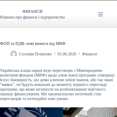
Перейти
до
ФІНАНСИ
вмісту
Новини про фінанси і підприємства
ФОП та ПДВ: нові вимоги від МВФ
Соломія Петренко
01.06.2026
Фінанси
Українська влада наразі веде переговори з Міжнародним
валютним фондом (МВФ) щодо умов нової програми співпраці.
Існує ймовірність, що деякі ключові зобов’язання, або так
звані
“маяки”, не будуть виконані до моменту першого перегляду
програми, що може вплинути на розблокування чергового
траншу фінансування. Ми проаналізуємо поточний стан
переговорів та потенційні нові умови.