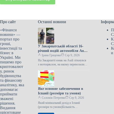
Про сайт
Останні новини
Інформ
«Фінанси
П
новини» —
С
портал про
К
гроші,
С
У Закарпатській області 16-
інвестиції та
К
річний водій автомобіля Audi
бізнес в
и
зіткнувся з мотоциклом, за
Ірина Гриценко
Сер 9, 2026
Україні. Ми
кермом якого був 10-річний
На Закарпатті юнак на Audi зіткнувся
пишемо про
хлопчик.
з мотоциклом, на якому перевозилися
криптовалют
діти На Рахівщині 16-річний хлопець
у, ринок
за кермом Audi зіткнувся…
будівництва
та фінансову
аналітику, яка
Яке основне забезпечення в
допомагає
Іспанії (розміри та умови)
приймати
Соломія Петренко
Сер 9, 2026
зважені
рішення.
Який мінімальний дохід в Іспанії
(розміри та умови)Більшість
Видання
європейських країн мають програми
орієнтоване