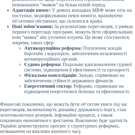
невиконаних “маяків” на більш пізній період.
Адаптація вимог:
У деяких випадках МВФ може піти на
поступки, модифікувавши певні вимоги, враховуючи
об’єктивні обставини, що склалися в країні.
Нові зобов’язання:
За результатами переговорів, у рамках
першого перегляду програми, можуть бути сформульовані
нові “маяки” або уточнені існуючі. Це може стосуватися,
зокрема, таких сфер:
Антикорупційна реформа:
Посилення заходів
боротьби з корупцією, забезпечення незалежності
антикорупційних органів.
Судова реформа:
Подальше вдосконалення судової
системи, підвищення її ефективності та прозорості.
Фіскальна консолідація:
Заходи, спрямовані на
забезпечення стійкості державних фінансів.
Енергетичний сектор:
Реформи, спрямовані на
підвищення енергетичної безпеки та ефективності.
Фінансові показники, що можуть бути об’єктом уваги під час
переговорів, включатимуть динаміку державного боргу, стан
золотовалютних резервів, інфляційні процеси, а також
показники економічного зростання. Важливою буде здатність
України демонструвати прогрес у структурних реформах,
незважаючи на виклики воєнного часу.