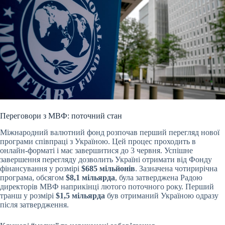
Переговори з МВФ: поточний стан
Міжнародний валютний фонд розпочав перший перегляд нової
програми співпраці з Україною. Цей процес проходить в
онлайн-форматі і має завершитися до 3 червня. Успішне
завершення перегляду дозволить Україні отримати від Фонду
фінансування у розмірі
$685 мільйонів
. Зазначена чотирирічна
програма, обсягом
$8,1 мільярда
, була затверджена Радою
директорів МВФ наприкінці лютого поточного року. Перший
транш у розмірі
$1,5 мільярда
був отриманий Україною одразу
після затвердження.