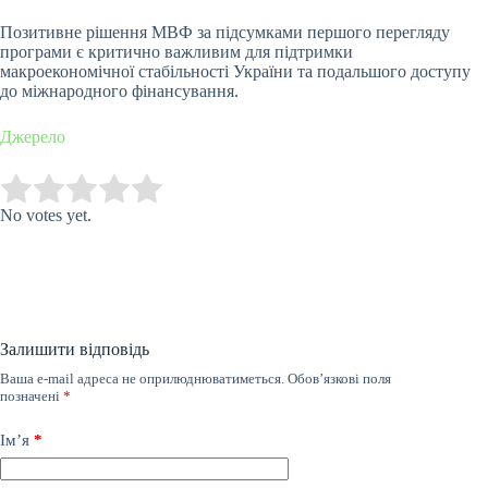
Позитивне рішення МВФ за підсумками першого перегляду
програми є критично важливим для підтримки
макроекономічної стабільності України та подальшого доступу
до міжнародного фінансування.
Джерело
Submit Rating
Rate this item:
No votes yet.
Залишити відповідь
Ваша e-mail адреса не оприлюднюватиметься.
Обов’язкові поля
позначені
*
Ім’я
*