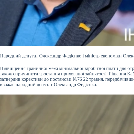
Народний депутат Олександр Федієнко і міністр економіки Олек
Підвищення граничної межі мінімальної заробітної плати для отр
також спричинити зростання прихованої зайнятості. Рішення Ка
затвердив корективи до постанови №76 22 травня, передбачивши 
вважає народний депутат Олександр Федієнко.