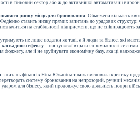
ості в тіньовий сектор або ж до активнішої автоматизації вироб
іньового ринку місць для бронювання
. Обмежена кількість квот
 Федієнко ставить низку прямих запитань до урядових структур: ч
ріїв позначиться на стабільності підприємств, що не співпрацюють
 утримують не лише податки як такі, а й люди та бізнес, які маю
и
каскадного ефекту
– поступової втрати спроможності системи в
бюджету, але й не зруйнувати економічну базу, яка ці надходже
и з питань фінансів Ніна Южаніна також висловила критику щодо
перетворять систему бронювання на непрозорий, ручний механізм
 ударом для бізнесу, який продовжує свою діяльність попри військ