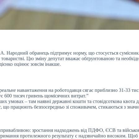
KA. Народний обранець підтримує норму, що стосується сумісник
 товаристві. Цю зміну депутат вважає обґрунтованою та необхі
дієнко оцінює зовсім інакше.
 реальне навантаження на роботодавця сягає приблизно 31-33 тис
ує 600 тисяч гривень щомісячних витрат.”
ших умовах – там наявні державні кошти та стовідсоткова квота 
г, що працюють безпосередньо зі споживачем, стикаються з знач
 привабливою: зростання надходжень від ПДФО, ЄСВ та військово
отримання протилежного результату є надзвичайно високим. Щоб 