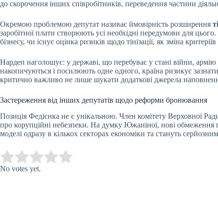
до скорочення інших співробітників, переведення частини діяльн
Окремою проблемою депутат називає ймовірність розширення
т
заробітної плати створюють усі необхідні передумови для цього.
бізнесу, чи існує оцінка ризиків щодо тінізації, як зміна крите
Нардеп наголошує: у державі, що перебуває у стані війни, армію
накопичуються і посилюють одне одного, країна ризикує зазнат
критично важливо не лише шукати додаткові джерела наповнення 
Застереження від інших депутатів щодо реформи бронювання
Позиція Федієнка не є унікальною. Член комітету Верховної Рад
про корупційні небезпеки. На думку Южаніної, нові обмеження 
моделі одразу в кількох секторах економіки та стануть серйозним
Submit Rating
Rate this item:
No votes yet.