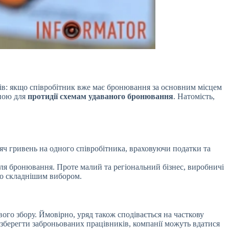
ів: якщо співробітник вже має бронювання за основним місцем
дною для
протидії схемам удаваного бронювання
. Натомість,
яч гривень на одного співробітника, враховуючи податки та
для бронювання. Проте малий та регіональний бізнес, виробничі
но складнішим вибором.
го збору. Ймовірно, уряд також сподівається на часткову
зберегти заброньованих працівників, компанії можуть вдатися