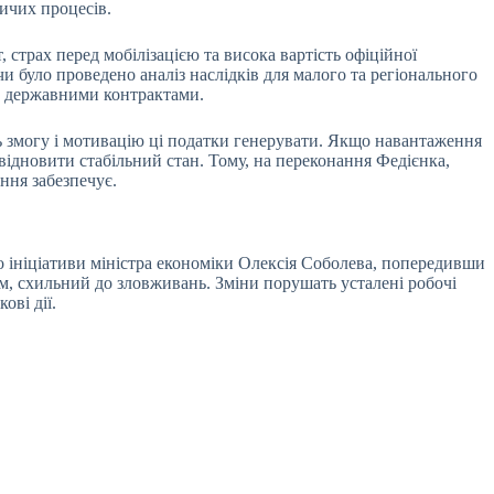
ничих процесів.
, страх перед мобілізацією та висока вартість офіційної
и було проведено аналіз наслідків для малого та регіонального
 за державними контрактами.
ть змогу і мотивацію ці податки генерувати. Якщо навантаження
ідновити стабільний стан. Тому, на переконання Федієнка,
ння забезпечує.
 ініціативи міністра економіки Олексія Соболева, попередивши
, схильний до зловживань. Зміни порушать усталені робочі
ові дії.