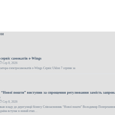
ни
сервіс самокатів e-Wings
Сер 8, 2026
ратора електросамокатів e-Wings Сервіс Uklon 7 серпня за
 “Нової пошти” виступив за спрощення регулювання замість запро
в
Сер 8, 2026
ав владу до дерегуляції бізнесу Співзасновник “Нової пошти” Володимир Поперешнюк
країна вступає в новий етап…