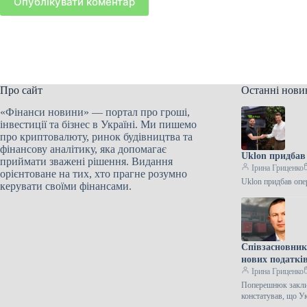
Опублікувати коментар
Про сайт
Останні нови
«Фінанси новини» — портал про гроші,
інвестиції та бізнес в Україні. Ми пишемо
про криптовалюту, ринок будівництва та
фінансову аналітику, яка допомагає
Uklon придбав 
приймати зважені рішення. Видання
Ірина Гриценко
орієнтоване на тих, хто прагне розумно
Uklon придбав опе
керувати своїми фінансами.
Співзасновник
нових податкі
Ірина Гриценко
Поперешнюк заклик
констатував, що У