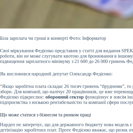
Біла зарплата чи гроші в конверті Фото: Інформатор
Свої міркування Федієнко представив у статті для видання SPE
роботи, він не може слугувати квотою для бронювання в іншому
підвищення зарплатного мінімуму з 21 600 до 26 000 гривень Фе
Як висловився народний депутат Олександр Федієнко:
“Якщо заробітна плата складає 26 тисяч гривень “брудними”, то
збори. Для компанії, що налічує 20 працівників, це вже перевищ
Федієнко підкреслює:
оборонний сектор
функціонує в зовсім ін
підприємства з низькою рентабельністю та компанії сфери послу
Що може статися з бізнесом та ринком праці
Нардеп не заперечує, що для державного бюджету нова модель є
детінізацію заробітних плат. Проте Федієнко вважає, що ризик 