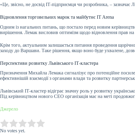
«Це, звісно, не досвід ІТ-підприємця чи розробника, – зазначає Л
Відновлення торговельних марок та майбутнє IT Arena
Одним із нагальних питань, що постало перед новим керівництво
вирішення. Лемак висловив оптимізм щодо відновлення прав на 
Крім того, актуальним залишається питання проведення щорічної
заходу до Варшави. Таке рішення, якщо воно буде ухвалене, дозв
Перспективи розвитку Львівського ІТ-кластера
Призначення Михайла Лемака сигналізує про потенційне посиленн
ефективнішій взаємодії з органами влади та розвитку партнерськ
Львівський ІТ-кластер відіграє значну роль у розвитку українсь
Під керівництвом нового CEO організація має на меті продовжи
Джерело
Submit Rating
Rate this item:
No votes yet.