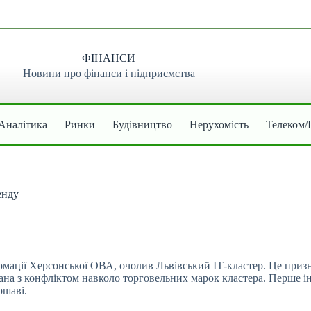
ФІНАНСИ
Новини про фінанси і підприємства
Аналітика
Ринки
Будівництво
Нерухомість
Телеком/
енду
мації Херсонської ОВА, очолив Львівський ІТ-кластер. Це призна
зана з конфліктом навколо торговельних марок кластера. Перше 
ршаві.