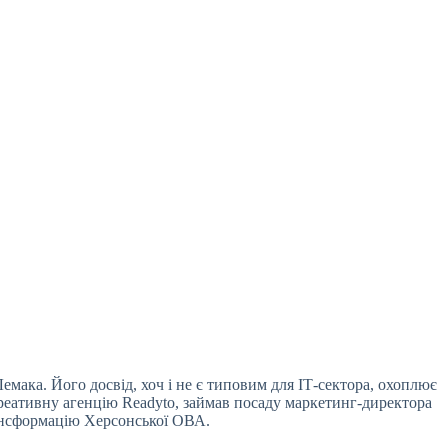
мака. Його досвід, хоч і не є типовим для ІТ-сектора, охоплює
креативну агенцію Readyto, займав посаду маркетинг-директора
рансформацію Херсонської ОВА.