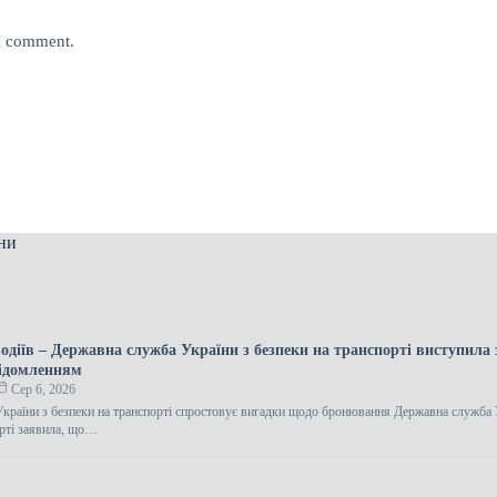
 I comment.
ни
одіїв – Державна служба України з безпеки на транспорті виступила 
ідомленням
Сер 6, 2026
країни з безпеки на транспорті спростовує вигадки щодо бронювання Державна служба 
орті заявила, що…