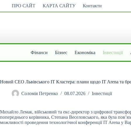
Перейти
ПРО САЙТ
КАРТА САЙТУ
Контакти
до
вмісту
Фінанси
Бізнес
Економіка
Інвестиції
Новий CEO Львівського IT Кластера: плани щодо IT Arena та бр
Соломія Петренко
08.07.2026
Інвестиції
Михайло Лемак, військовий та екс-директор з цифрової трансфор
попереднього керівника, Степана Веселовського, яка була пов’я
можливості проведення технологічної конференції IT Arena у Ва