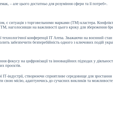
емак, – але цього достатньо для розуміння сфери та її потреб».
м, є ситуація з торговельними марками (ТМ) кластера. Конфлікт
ТМ, наголосивши на важливості цього кроку для збереження брен
 технологічної конференції IT Arena. Зважаючи на воєнний стан 
олить забезпечити безперебійність одного з ключових подій укра
я фокусу на цифровізації та інноваційних підходах у діяльност
их проєктів.
кої ІТ-індустрії, створюючи сприятливе середовище для зростання
ти свою місію, адаптуючись до сучасних викликів та можливосте