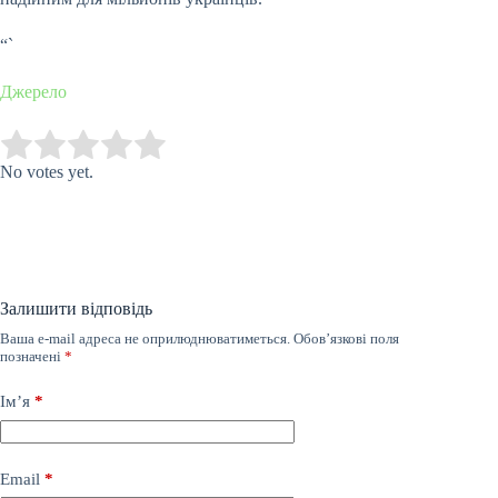
“`
Джерело
Submit Rating
Rate this item:
No votes yet.
Залишити відповідь
Ваша e-mail адреса не оприлюднюватиметься.
Обов’язкові поля
позначені
*
Ім’я
*
Email
*