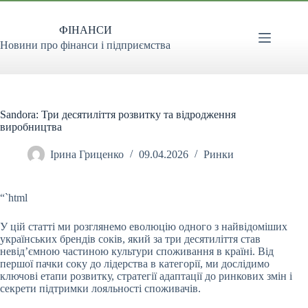
Перейти
до
ФІНАНСИ
вмісту
Новини про фінанси і підприємства
Sandora: Три десятиліття розвитку та відродження
виробництва
Ірина Гриценко
09.04.2026
Ринки
“`html
У цій статті ми розглянемо еволюцію одного з найвідоміших
українських брендів соків, який за три десятиліття став
невід’ємною частиною культури споживання в
країні. Від
першої пачки соку до лідерства в категорії, ми дослідимо
ключові етапи розвитку, стратегії адаптації до ринкових змін і
секрети підтримки лояльності споживачів.