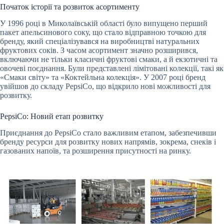
Початок історії та розвиток асортименту
У 1996 році в Миколаївській області було випущено перший
пакет апельсинового соку, що стало відправною точкою для
бренду, який спеціалізувався на виробництві натуральних
фруктових соків. З часом асортимент значно розширився,
включаючи не тільки класичні фруктові смаки, а й екзотичні та
овочеві поєднання. Були представлені лімітовані колекції, такі як
«Смаки світу» та «Коктейльна колекція». У 2007 році бренд
увійшов до складу PepsiCo, що відкрило нові можливості для
розвитку.
PepsiCo: Новий етап розвитку
Приєднання до PepsiCo стало важливим етапом, забезпечивши
бренду ресурси для розвитку нових напрямів, зокрема, снеків і
газованих напоїв, та розширення присутності на ринку.