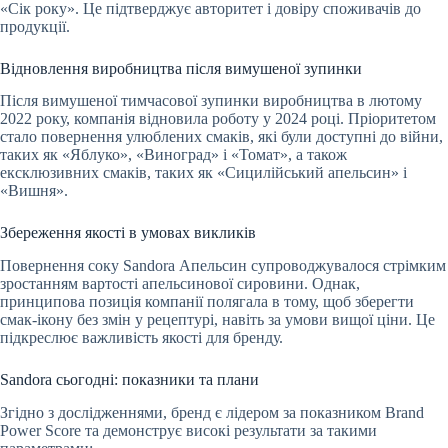
«Сік року». Це підтверджує авторитет і довіру споживачів до
продукції.
Відновлення виробництва після вимушеної зупинки
Після вимушеної тимчасової зупинки виробництва в лютому
2022 року, компанія відновила роботу у 2024 році. Пріоритетом
стало повернення улюблених смаків, які були доступні до війни,
таких як «Яблуко», «Виноград» і «Томат», а також
ексклюзивних смаків, таких як «Сицилійський апельсин» і
«Вишня».
Збереження якості в умовах викликів
Повернення соку Sandora Апельсин супроводжувалося стрімким
зростанням вартості апельсинової сировини. Однак,
принципова позиція компанії полягала в тому, щоб зберегти
смак-ікону без змін у рецептурі, навіть за умови вищої ціни. Це
підкреслює важливість якості для бренду.
Sandora сьогодні: показники та плани
Згідно з дослідженнями, бренд є лідером за показником Brand
Power Score та демонструє високі результати за такими