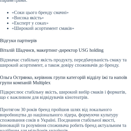
параметрами:
«Соки цього бренду смачні»
«Висока якість»
«Експерт у соках»
«Широкий асортимент смаків»
Відгуки партнерів
Віталій Шадчнєв, макертинг-директор USG holding
Відзначає стабільну якість продукту, передбачуваність смаку та
широкий асортимент, а також довіру споживачів до бренду.
Ольга Острянко, керівник групи категорій відділу їжі та напоїв
групи компаній Multiplex
Підкреслює стабільну якість, широкий вибір смаків і форматів,
що є важливим для відвідувачів кінотеатрів.
Протягом 30 років бренд пройшов шлях від локального
виробництва до національного лідера, формуючи культуру
споживання соків в Україні. Поєднання стабільної якості,
інновацій та розуміння споживача робить бренд актуальним та
надійним для мільйонів українців.