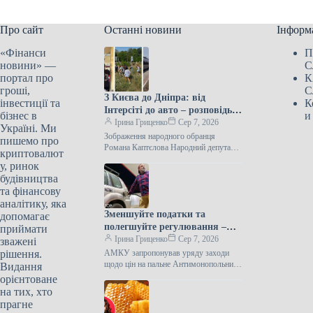
Про сайт
Останні новини
Інформ
«Фінанси
П
новини» —
С
портал про
К
гроші,
С
З Києва до Дніпра: від
інвестиції та
К
Інтерсіті до авто – розповідь
бізнес в
и
нардепа
Ірина Гриценко
Сер 7, 2026
Україні. Ми
Зображення народного обранця
пишемо про
Романа Каптєлова Народний депутат
криптовалют
Роман Каптєлов описав свою подорож
у, ринок
Укрзалізницею з Києва до Дніпра 6
будівництва
серпня. Незважаючи…
та фінансову
аналітику, яка
Зменшуйте податки та
допомагає
полегшуйте регулювання –
приймати
АМКУ запропонував
Ірина Гриценко
Сер 7, 2026
зважені
Корецькому шляхи зниження
рішення.
АМКУ запропонував уряду заходи
цін на пальне
щодо цін на пальне Антимонопольний
Видання
комітет України 6 серпня звернувся до
орієнтоване
Кабінету Міністрів з пропозиціями
на тих, хто
щодо…
прагне