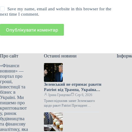
Save my name, email and website in this browser for the
next time I comment.
Опублікувати коментар
Про сайт
Останні новини
Інформ
«Фінанси
новини» —
портал про
гроші,
Зеленський не отримає ракети
інвестиції та
Patriot від Трампа, Україна
бізнес в
залишилася без них.
Ірина Гриценко
Сер 6, 2026
Україні. Ми
Трамп відхилив запит Зеленського
пишемо про
щодо ракет Patriot Президент
криптовалют
Сполучених Штатів Дональд Трамп не
у, ринок
задовольнив прохання Володимира
будівництва
Зеленського про передачу Україні
та фінансову
аналітику, яка