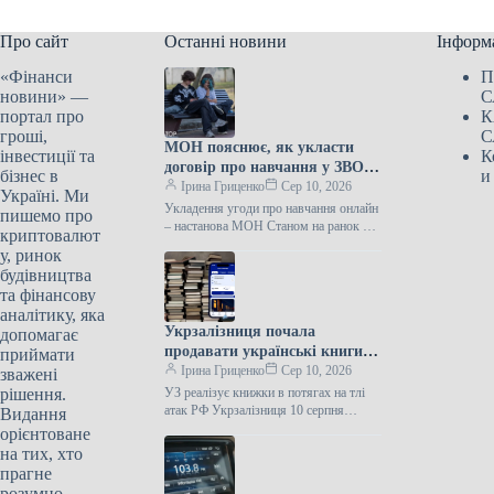
Про сайт
Останні новини
Інформ
«Фінанси
П
новини» —
С
портал про
К
гроші,
С
МОН пояснює, як укласти
інвестиції та
К
договір про навчання у ЗВО
бізнес в
и
через електронний кабінет
Ірина Гриценко
Сер 10, 2026
Україні. Ми
абітурієнта
Укладення угоди про навчання онлайн
пишемо про
– настанова МОН Станом на ранок 10
криптовалют
серпня 159 282 абітурієнти на
у, ринок
бакалаврат та медичну…
будівництва
та фінансову
аналітику, яка
Укрзалізниця почала
допомагає
продавати українські книги в
приймати
поїздах зі значними
Ірина Гриценко
Сер 10, 2026
зважені
знижками.
рішення.
УЗ реалізує книжки в потягах на тлі
атак РФ Укрзалізниця 10 серпня
Видання
оприлюднила інформацію, що на
орієнтоване
певних внутрішніх та міжнародних…
на тих, хто
прагне
розумно