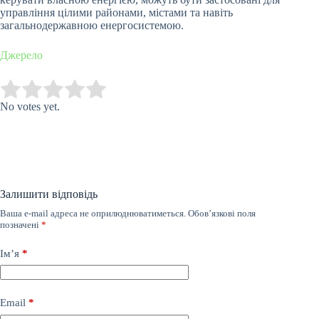
управління цілими районами, містами та навіть
загальнодержавною енергосистемою.
Джерело
Submit Rating
Rate this item:
No votes yet.
Залишити відповідь
Ваша e-mail адреса не оприлюднюватиметься.
Обов’язкові поля
позначені
*
Ім’я
*
Email
*