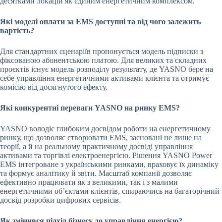
десятками локацій як єдиним енергетичним комплексом.
Які моделі оплати за EMS доступні та від чого залежить
вартість?
Для стандартних сценаріїв пропонується модель підписки з
фіксованою абонентською платою. Для великих та складних
проєктів існує модель розподілу результату, де YASNO бере на
себе управління енергетичними активами клієнта та отримує
комісію від досягнутого ефекту.
Які конкурентні переваги YASNO на ринку EMS?
YASNO володіє глибоким досвідом роботи на енергетичному
ринку, що дозволяє створювати EMS, засновані не лише на
теорії, а й на реальному практичному досвіді управління
активами та торгівлі електроенергією. Рішення YASNO Power
EMS інтегроване з українськими ринками, враховує їх динаміку
та формує аналітику й звіти. Масштаб компанії дозволяє
ефективно працювати як з великими, так і з малими
енергетичними об’єктами клієнтів, спираючись на багаторічний
досвід розробки цифрових сервісів.
Як змінився підхід бізнесу до управління енергією?