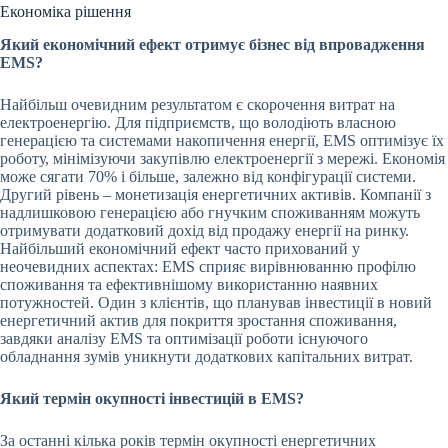
Економіка рішення
Який економічний ефект отримує бізнес від впровадження
EMS?
Найбільш очевидним результатом є скорочення витрат на
електроенергію. Для підприємств, що володіють власною
генерацією та системами накопичення енергії, EMS оптимізує їх
роботу, мінімізуючи закупівлю електроенергії з мережі. Економія
може сягати 70% і більше, залежно від конфігурації системи.
Другий рівень – монетизація енергетичних активів. Компанії з
надлишковою генерацією або гнучким споживанням можуть
отримувати додатковий дохід від продажу енергії на ринку.
Найбільший економічний ефект часто прихований у
неочевидних аспектах: EMS сприяє вирівнюванню профілю
споживання та ефективнішому використанню наявних
потужностей. Один з клієнтів, що планував інвестиції в новий
енергетичний актив для покриття зростання споживання,
завдяки аналізу EMS та оптимізації роботи існуючого
обладнання зумів уникнути додаткових капітальних витрат.
Який термін окупності інвестицій в EMS?
За останні кілька років термін окупності енергетичних