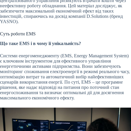
централізованого управління ризикують втрачати кошти через
неефективну роботу обладнання. Цей матеріал досліджує, як
забезпечити максимальний економічний ефект від таких
інвестицій, спираючись на досвід компанії D.Solutions (бренд
YASNO).
Суть роботи EMS
Що таке EMS і в чому її унікальність?
Системи енергоменеджменту (EMS, Energy Management System)
є ключовим інструментом для ефективного управління
енергетичними активами підприємства. Вони забезпечують
моніторинг споживання електроенергії в режимі реального часу,
оптимізацію витрат та автоматичний вибір найефективніших
сценаріїв використання енергії. По суті, EMS – це програмне
рішення, яке надає відповіді на питання про поточний стан
енергоспоживання та визначає оптимальні дії для досягнення
максимального економічного ефекту.