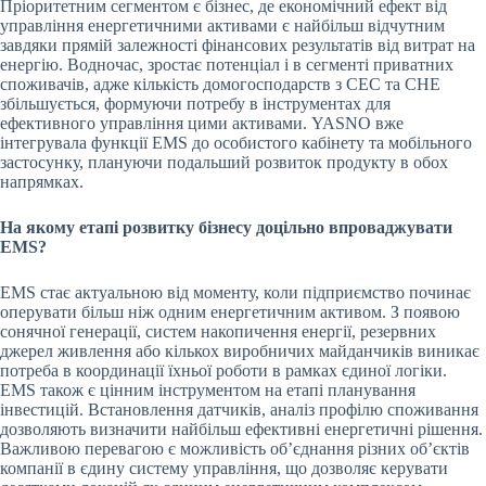
Пріоритетним сегментом є бізнес, де економічний ефект від
управління енергетичними активами є найбільш відчутним
завдяки прямій залежності фінансових результатів від витрат на
енергію. Водночас, зростає потенціал і в сегменті приватних
споживачів, адже кількість домогосподарств з СЕС та СНЕ
збільшується, формуючи потребу в інструментах для
ефективного управління цими активами. YASNO вже
інтегрувала функції EMS до особистого кабінету та мобільного
застосунку, плануючи подальший розвиток продукту в обох
напрямках.
На якому етапі розвитку бізнесу доцільно впроваджувати
EMS?
EMS стає актуальною від моменту, коли підприємство починає
оперувати більш ніж одним енергетичним активом. З появою
сонячної генерації, систем накопичення енергії, резервних
джерел живлення або кількох виробничих майданчиків виникає
потреба в координації їхньої роботи в рамках єдиної логіки.
EMS також є цінним інструментом на етапі планування
інвестицій. Встановлення датчиків, аналіз профілю споживання
дозволяють визначити найбільш ефективні енергетичні рішення.
Важливою перевагою є можливість об’єднання різних об’єктів
компанії в єдину систему управління, що дозволяє керувати