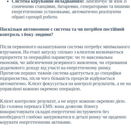
Система керування обладнанням:
Забезпечує зв’язок із
сонячними станціями, батареями, генераторами та іншими
енергетичними установками, автоматично реалізуючи
обрані сценарії роботи.
Наскільки автономною є система та чи потрібен постійний
контроль з боку людини?
Після первинного налаштування система потребує мінімального
втручання. На етапі запуску спільно з клієнтом визначаються
пріоритети та операційні параметри: чи то максимальна
економія, чи забезпечення резервного живлення, чи отримання
додаткового доходу від участі на енергетичному ринку.
Протягом перших тижнів система адаптується до специфіки
підприємства, після чого більшість процесів відбувається
автоматично. Клієнт фокусується на контролі результатів, а не на
управлінні кожною окремою операцією.
Клієнт контролює результат, а не керує кожною окремою дією.
Це головна перевага EMS: вона дозволяє бізнесу
використовувати складні енергетичні інструменти без
необхідності глибоко занурюватися в деталі ринку чи щоденно
керувати енергетичними активами.