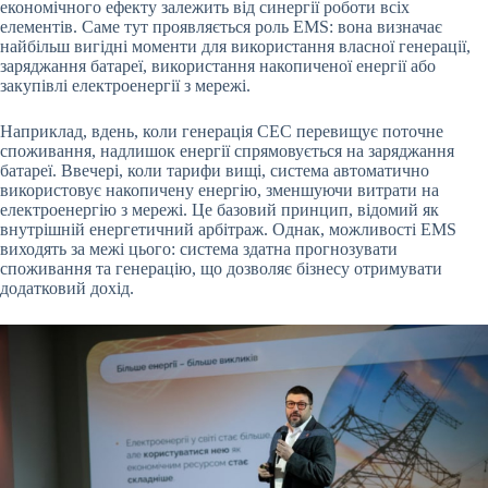
економічного ефекту залежить від синергії роботи всіх
елементів. Саме тут проявляється роль EMS: вона визначає
найбільш вигідні моменти для використання власної генерації,
заряджання батареї, використання накопиченої енергії або
закупівлі електроенергії з мережі.
Наприклад, вдень, коли генерація СЕС перевищує поточне
споживання, надлишок енергії спрямовується на заряджання
батареї. Ввечері, коли тарифи вищі, система автоматично
використовує накопичену енергію, зменшуючи витрати на
електроенергію з мережі. Це базовий принцип, відомий як
внутрішній енергетичний арбітраж. Однак, можливості EMS
виходять за межі цього: система здатна прогнозувати
споживання та генерацію, що дозволяє бізнесу отримувати
додатковий дохід.