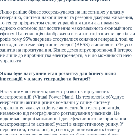
Якщо раніше бізнес зосереджувався на інвестиціях у власну
генерацію, системи накопичення та резервні джерела живлення,
то тепер пріоритетом стало управління цими активами як
єдиною системою для досягнення максимального економічного
ефекту. Ця тенденція відображена в статистиці запитів: ще кілька
років тому 95% звернень стосувалися сонячної генерації, тоді як
сьогодні системи зберігання енергії (BESS) становлять 57% усіх
запитів на проєктування. Бізнес демонструє зростаючий інтерес
не лише до виробництва електроенергії, а й до можливості нею
управляти.
Яким буде наступний етап розвитку для бізнесу після
інвестицій у власну генерацію та батареї?
Наступним логічним кроком є розвиток віртуальних
електростанцій (Virtual Power Plant). Ця технологія об’єднує
енергетичні активи різних компаній у єдину систему
управління, яка функціонує як масштабна електростанція,
незалежно від географічного розташування учасників. Це
відкриває ширші можливості для ефективного використання
електроенергії та активної участі в енергетичному ринку. У
перспективі, технології, що сьогодні допомагають бізнесу
керувати власною енергією, можуть бути застосовані для