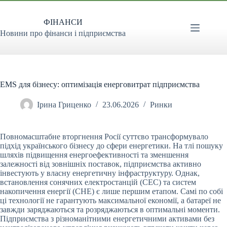
Перейти
до
ФІНАНСИ
вмісту
Новини про фінанси і підприємства
EMS для бізнесу: оптимізація енерговитрат підприємства
Ірина Гриценко
23.06.2026
Ринки
Повномасштабне вторгнення Росії суттєво трансформувало
підхід українського бізнесу до сфери енергетики. На тлі пошуку
шляхів підвищення енергоефективності та зменшення
залежності від зовнішніх поставок, підприємства активно
інвестують у власну енергетичну інфраструктуру. Однак,
встановлення сонячних електростанцій (СЕС) та систем
накопичення енергії (СНЕ) є лише першим етапом. Самі по собі
ці технології не гарантують максимальної економії, а батареї не
завжди заряджаються та розряджаються в оптимальні моменти.
Підприємства з різноманітними енергетичними активами без