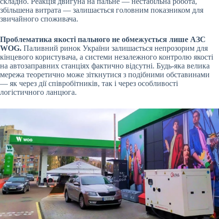
складно. Реакція двигуна на пальне — нестабільна робота,
збільшена витрата — залишається головним показником для
звичайного споживача.
Проблематика якості пального не обмежується лише АЗС
WOG.
Паливний ринок України залишається непрозорим для
кінцевого користувача, а системи незалежного контролю якості
на автозаправних станціях фактично відсутні. Будь-яка велика
мережа теоретично може зіткнутися з подібними обставинами
— як через дії співробітників, так і через особливості
логістичного ланцюга.