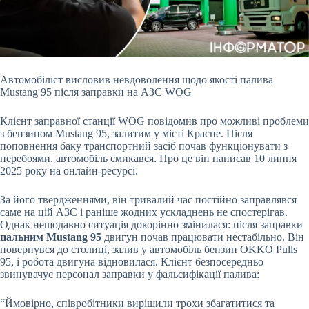
Автомобіліст висловив невдоволення щодо якості палива
Mustang 95 після заправки на АЗС WOG
Клієнт заправної станції WOG повідомив про можливі проблеми
з бензином Mustang
95, залитим у місті Красне. Після
поповнення баку транспортний засіб почав функціонувати з
перебоями, автомобіль смикався. Про це він написав 10 липня
2025 року на онлайн-ресурсі.
За його твердженнями, він тривалий час постійно заправлявся
саме на цій АЗС і раніше жодних ускладнень не спостерігав.
Однак нещодавно ситуація докорінно змінилася: після заправки
пальним Mustang 95
двигун почав працювати нестабільно. Він
повернувся до столиці, залив у автомобіль бензин OKKO Pulls
95, і робота двигуна відновилася. Клієнт безпосередньо
звинувачує персонал заправки у фальсифікації палива:
“Ймовірно, співробітники вирішили трохи збагатитися та