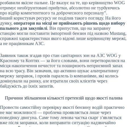
розбавили якісне пальне. Це вказує на те, що керівництво WOG
отримує необґрунтовані прибутки, абсолютно не турбуючись
про відбір компетентного та доброчесного персоналу”.
Інший користувач ресурсу не поділив такого погляду. На його
думку,
оператори на місці не приймають рішень щодо вибору
пального для закупівлі
. Він припустив, що на заправну
станцію могли поставити імпортний бензин під назвою Mustang,
справжні характеристики якого відомі лише керівництву мережі,
а не працівникам АЗС.
Заявник також згадав про стан санітарних зон на АЗС WOG у
Красному та Коптях — за його словами, вони перетворилися на
місця накопичення нечистот та поширюють неприємний запах
на всю трасу. Він зазначив, що активно шукає альтернативну
мережу заправок, і провів паралель із компаніями, які колись
домінували на ринку, але втратили своїх клієнтів через
байдужість до їхніх запитів.
Причини збільшення кількості претензій щодо якості палива
Провести самостійну перевірку якості бензину водій практично
не має можливості — проблема проявляється лише через
поведінку двигуна. Саме тому левова частка скарг з’являється
вже після заправки, коли виправити ситуацію надзвичайно