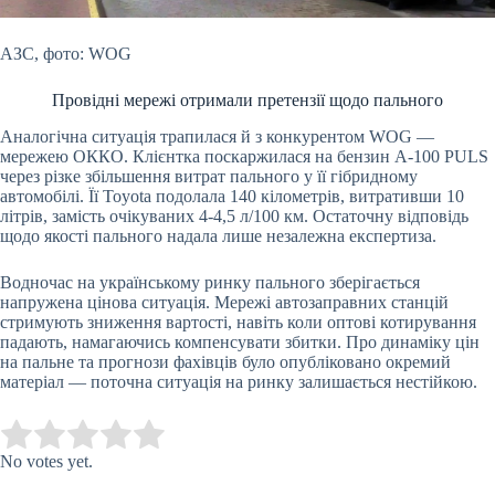
АЗС, фото: WOG
Провідні мережі отримали претензії щодо пального
Аналогічна ситуація трапилася й з конкурентом WOG —
мережею ОККО. Клієнтка поскаржилася на бензин А-100 PULS
через різке збільшення витрат пального у її гібридному
автомобілі. Її Toyota подолала 140 кілометрів, витративши 10
літрів, замість очікуваних 4-4,5 л/100 км. Остаточну відповідь
щодо якості пального надала лише незалежна експертиза.
Водночас на українському ринку пального зберігається
напружена цінова ситуація. Мережі автозаправних станцій
стримують зниження вартості, навіть коли оптові котирування
падають, намагаючись компенсувати збитки. Про динаміку цін
на пальне та прогнози фахівців було опубліковано окремий
матеріал — поточна ситуація на ринку залишається нестійкою.
Submit Rating
Rate this item:
No votes yet.