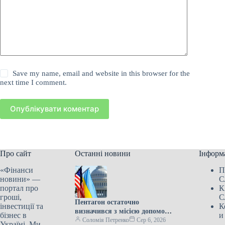
Save my name, email and website in this browser for the
next time I comment.
Опублікувати коментар
Про сайт
Останні новини
Інформ
«Фінанси
П
новини» —
С
портал про
К
гроші,
С
Пентагон остаточно
інвестиції та
К
визначився з місією допомоги
бізнес в
и
Україні.
Соломія Петренко
Сер 6, 2026
Україні. Ми