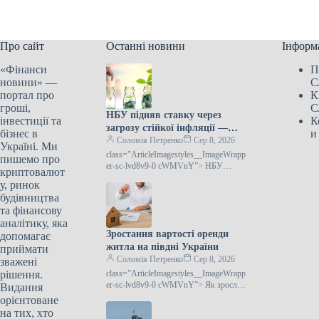
Про сайт
Останні новини
Інформ
«Фінанси
П
новини» —
С
портал про
К
гроші,
С
НБУ підняв ставку через
інвестиції та
К
загрозу стійкої інфляції —
бізнес в
и
Лепушинський
Соломія Петренко
Сер 8, 2026
Україні. Ми
class=”ArticleImagestyles__ImageWrapp
пишемо про
er-sc-lvd8v9-0 cWMVnY”> НБУ
криптовалют
збільшив ставку через загрозу
у, ринок
закріплення інфляції —
будівництва
Лепушинський30 липня НБУ
та фінансову
несподівано для багатьох
аналітику, яка
Зростання вартості оренди
допомагає
житла на півдні України
приймати
Соломія Петренко
Сер 8, 2026
зважені
рішення.
class=”ArticleImagestyles__ImageWrapp
er-sc-lvd8v9-0 cWMVnY”> Як зросла
Видання
оренда квартир на півдні
орієнтоване
УкраїниВартість довгострокової
на тих, хто