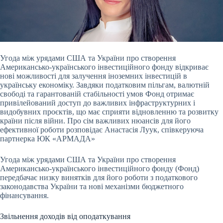
Угода між урядами США та України про створення
Американсько-українського інвестиційного фонду відкриває
нові можливості для залучення іноземних інвестицій в
українську
економіку. Завдяки податковим пільгам, валютній
свободі та гарантованій стабільності умов Фонд отримає
привілейований доступ до важливих інфраструктурних і
видобувних проєктів, що має сприяти відновленню та розвитку
країни після війни. Про сім важливих нюансів для його
ефективної роботи розповідає Анастасія Луук, співкеруюча
партнерка ЮК «АРМАДА»
Угода між урядами США та України про створення
Американсько-українського інвестиційного фонду (Фонд)
передбачає низку винятків для його роботи з податкового
законодавства України та нові механізми бюджетного
фінансування.
Звільнення доходів від оподаткування