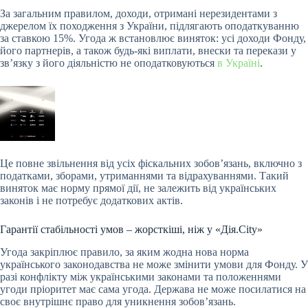
За загальним правилом, доходи, отримані нерезидентами з
джерелом їх походження з України, підлягають оподаткуванню
за ставкою 15%. Угода ж встановлює виняток: усі доходи Фонду,
його партнерів, а також будь-які виплати, внески та перекази у
звʼязку з його діяльністю не оподатковуються
в Україні
.
Це повне звільнення від усіх фіскальних зобов’язань, включно з
податками, зборами, утриманнями та відрахуваннями. Такий
виняток має норму прямої дії, не залежить від українських
законів і не потребує додаткових актів.
Гарантії стабільності умов – жорсткіші, ніж у «Дія.City»
Угода закріплює правило, за яким жодна нова норма
українського законодавства не може змінити умови для Фонду. У
разі конфлікту між українськими законами та положеннями
угоди пріоритет має сама угода. Держава не може посилатися на
своє внутрішнє право для уникнення зобов’язань.