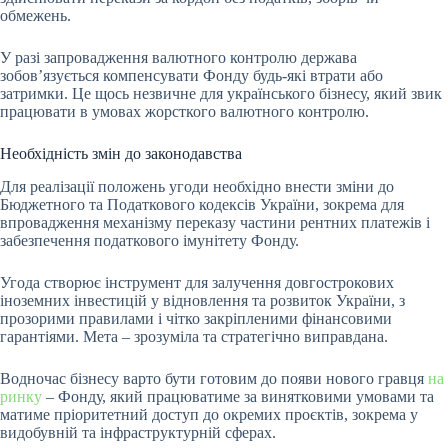
обмежень.
У разі запровадження валютного контролю держава
зобов’язується компенсувати Фонду будь-які втрати або
затримки. Це щось незвичне для українського бізнесу, який звик
працювати в умовах жорсткого валютного контролю.
Необхідність змін до законодавства
Для реалізації положень угоди необхідно внести зміни до
Бюджетного та Податкового кодексів України, зокрема для
впровадження механізму переказу частини рентних платежів і
забезпечення податкового імунітету Фонду.
Угода створює інструмент для залучення довгострокових
іноземних інвестицій у відновлення та розвиток України, з
прозорими правилами і чітко закріпленими фінансовими
гарантіями. Мета – зрозуміла та стратегічно виправдана.
Водночас бізнесу варто бути готовим до появи нового гравця
на
ринку
– Фонду, який працюватиме за винятковими умовами та
матиме пріоритетний доступ до окремих проєктів, зокрема у
видобувній та інфраструктурній сферах.