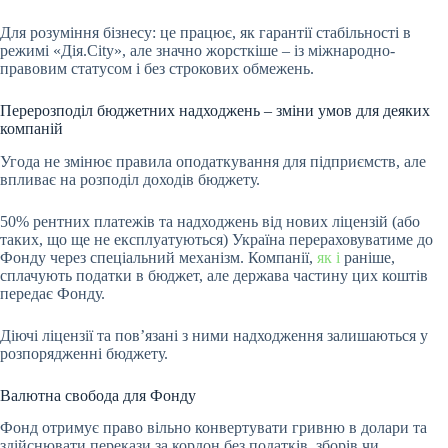
Для розуміння бізнесу: це працює, як гарантії стабільності в
режимі «Дія.City», але значно жорсткіше – із міжнародно-
правовим статусом і без строкових обмежень.
Перерозподіл бюджетних надходжень – зміни умов для деяких
компаній
Угода не змінює правила оподаткування для підприємств, але
впливає на розподіл доходів бюджету.
50% рентних платежів та надходжень від нових ліцензій (або
таких, що ще не експлуатуються) Україна перераховуватиме до
Фонду через спеціальний механізм. Компанії,
як і
раніше,
сплачують податки в бюджет, але держава частину цих коштів
передає Фонду.
Діючі ліцензії та пов’язані з ними надходження залишаються у
розпорядженні бюджету.
Валютна свобода для Фонду
Фонд отримує право вільно конвертувати гривню в долари та
здійснювати перекази за кордон без податків, зборів чи