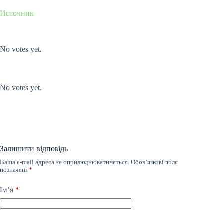
Источник
Submit Rating
Rate this item:
No votes yet.
Submit Rating
Rate this item:
No votes yet.
Залишити відповідь
Ваша e-mail адреса не оприлюднюватиметься.
Обов’язкові поля
позначені
*
Ім’я
*