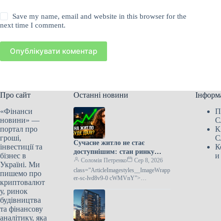
Save my name, email and website in this browser for the
next time I comment.
Опублікувати коментар
Про сайт
Останні новини
Інформ
«Фінанси
П
новини» —
С
портал про
К
гроші,
С
Сучасне житло не стає
інвестиції та
К
доступнішим: стан ринку
бізнес в
и
нерухомості
Соломія Петренко
Сер 8, 2026
Україні. Ми
class=”ArticleImagestyles__ImageWrapp
пишемо про
er-sc-lvd8v9-0 cWMVnY”>
криптовалют
Новобудови не дешевшають: що
у, ринок
відбувається з ринком
будівництва
житлаПропозиції на первинному ринку
та фінансову
не стають
аналітику, яка