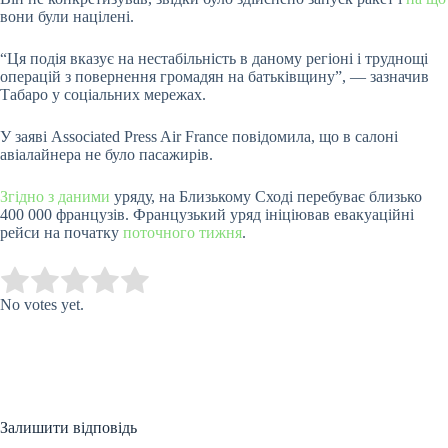
вони були націлені.
“Ця подія вказує на нестабільність в даному регіоні і труднощі
операцій з повернення громадян на батьківщину”, — зазначив
Табаро у соціальних мережах.
У заяві Associated Press Air France повідомила, що в салоні
авіалайнера не було пасажирів.
Згідно з даними
уряду, на Близькому Сході перебуває близько
400 000 французів. Французький уряд ініціював евакуаційні
рейси на початку
поточного тижня
.
Submit Rating
Rate this item:
No votes yet.
Залишити відповідь