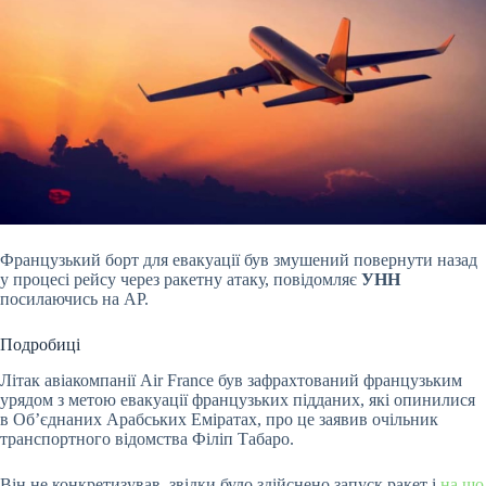
Французький борт для евакуації був змушений повернути назад
у процесі рейсу через ракетну атаку, повідомляє
УНН
посилаючись на AP.
Подробиці
Літак авіакомпанії Air France був зафрахтований французьким
урядом з метою евакуації французьких підданих, які опинилися
в Об’єднаних Арабських Еміратах, про це заявив очільник
транспортного відомства Філіп Табаро.
Він не конкретизував, звідки було здійснено запуск ракет і
на що