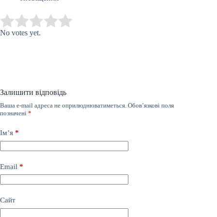
Submit Rating
Rate this item:
No votes yet.
Залишити відповідь
Ваша e-mail адреса не оприлюднюватиметься.
Обов’язкові поля
позначені
*
Ім’я
*
Email
*
Сайт