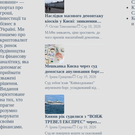
новини» —
С
портал про
К
гроші,
С
Наслідки масового демонтажу
інвестиції та
К
кіосків у Києві: зникнення
бізнес в
и
МАФів та зростання цін
Остап Тимошенко
Сер 10, 2026
Україні. Ми
МАФи зникають, ціни зростають: до
пишемо про
чого призвів масштабний демонтаж
криптовалют
кіосків у Києві Фото: Коротко про
у, ринок
Підпишіться на нас в Google…
будівництва
та фінансову
аналітику, яка
Мешканка Києва через суд
допомагає
домоглася анулювання боргу
приймати
за воду, що залишився від її
Ірина Гриценко
Сер 10, 2026
зважені
покійної матері.
рішення.
Суд зобов’язав “Київводоканал”
анулювати борг, успадкований від
Видання
померлої “Київводоканал” мав би
орієнтоване
списати з особового рахунку киянки
на тих, хто
заборгованість її покійної матері…
прагне
розумно
керувати
Кияни рік судилися з “ВОЯЖ
своїми
ТРЕВЕЛ ЕКСПРЕС” через
фінансами.
скасований круїз на Costa
Ірина Гриценко
Сер 10, 2026
Firenze – яке рішення ухвалив
Суд не повернув кошти за скасований