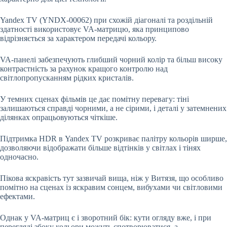
Yandex TV (YNDX-00062) при схожій діагоналі та роздільній
здатності використовує VA-матрицю, яка принципово
відрізняється за характером передачі кольору.
VA-панелі забезпечують глибший чорний колір та більш високу
контрастність за рахунок кращого контролю над
світлопропусканням рідких кристалів.
У темних сценах фільмів це дає помітну перевагу: тіні
залишаються справді чорними, а не сірими, і деталі у затемнених
ділянках опрацьовуються чіткіше.
Підтримка HDR в Yandex TV розкриває палітру кольорів ширше,
дозволяючи відображати більше відтінків у світлах і тінях
одночасно.
Пікова яскравість тут зазвичай вища, ніж у Витязя, що особливо
помітно на сценах із яскравим сонцем, вибухами чи світловими
ефектами.
Однак у VA-матриц є і зворотний бік: кути огляду вже, і при
перегляді збоку кольори можуть спотворюватися, а