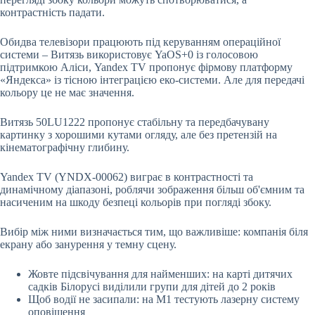
контрастність падати.
Обидва телевізори працюють під керуванням операційної
системи – Витязь використовує YaOS+0 із голосовою
підтримкою Аліси, Yandex TV пропонує фірмову платформу
«Яндекса» із тісною інтеграцією еко-системи. Але для передачі
кольору це не має значення.
Витязь 50LU1222 пропонує стабільну та передбачувану
картинку з хорошими кутами огляду, але без претензій на
кінематографічну глибину.
Yandex TV (YNDX-00062) виграє в контрастності та
динамічному діапазоні, роблячи зображення більш об'ємним та
насиченим на шкоду безпеці кольорів при погляді збоку.
Вибір між ними визначається тим, що важливіше: компанія біля
екрану або занурення у темну сцену.
Жовте підсвічування для найменших: на карті дитячих
садків Білорусі виділили групи для дітей до 2 років
Щоб водії не засипали: на М1 тестують лазерну систему
оповіщення