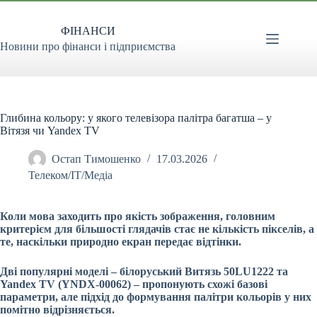
Перейти
до
ФІНАНСИ
вмісту
Новини про фінанси і підприємства
Глибина кольору: у якого телевізора палітра багатша – у
Вітязя чи Yandex TV
Остап Тимошенко
17.03.2026
Телеком/ІТ/Медіа
Коли мова заходить про якість зображення, головним
критерієм для більшості глядачів стає не кількість пікселів, а
те, наскільки природно екран передає відтінки.
Дві популярні моделі – білоруський Витязь 50LU1222 та
Yandex TV (YNDX-00062) – пропонують схожі базові
параметри, але підхід до формування палітри кольорів у них
помітно відрізняється.