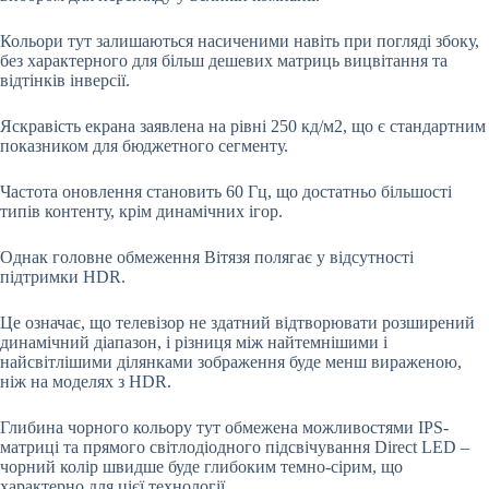
Кольори тут залишаються насиченими навіть при погляді збоку,
без характерного для більш дешевих матриць вицвітання та
відтінків інверсії.
Яскравість екрана заявлена на рівні 250 кд/м2, що є стандартним
показником для бюджетного сегменту.
Частота оновлення становить 60 Гц, що достатньо більшості
типів контенту, крім динамічних ігор.
Однак головне обмеження Вітязя полягає у відсутності
підтримки HDR.
Це означає, що телевізор не здатний відтворювати розширений
динамічний діапазон, і різниця між найтемнішими і
найсвітлішими ділянками зображення буде менш вираженою,
ніж на моделях з HDR.
Глибина чорного кольору тут обмежена можливостями IPS-
матриці та прямого світлодіодного підсвічування Direct LED –
чорний колір швидше буде глибоким темно-сірим, що
характерно для цієї технології.