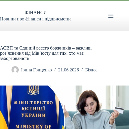
Перейти
до
ФІНАНСИ
вмісту
Новини про фінанси і підприємства
АСВП та Єдиний реєстр боржників – важливі
роз’яснення від Мін’юсту для тих, хто має
заборгованість
Ірина Гриценко
21.06.2026
Бізнес