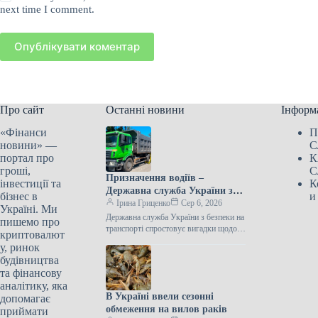
next time I comment.
Опублікувати коментар
Про сайт
Останні новини
Інформ
«Фінанси
П
новини» —
С
портал про
К
гроші,
С
Призначення водіїв –
інвестиції та
К
Державна служба України з
бізнес в
и
безпеки на транспорті
Ірина Гриценко
Сер 6, 2026
Україні. Ми
виступила з важливим
Державна служба України з безпеки на
пишемо про
повідомленням
транспорті спростовує вигадки щодо
криптовалют
бронювання Державна служба України
у, ринок
з безпеки на транспорті заявила, що…
будівництва
та фінансову
аналітику, яка
В Україні ввели сезонні
допомагає
обмеження на вилов раків
приймати