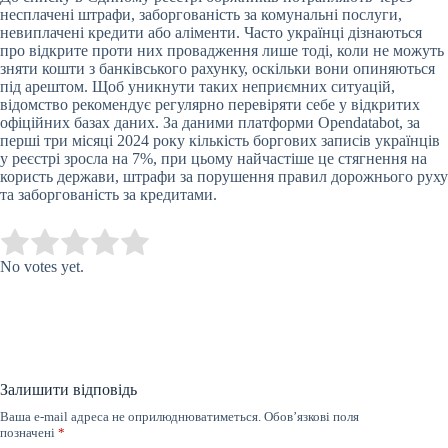
несплачені штрафи, заборгованість за комунальні послуги,
невиплачені кредити або аліменти. Часто українці дізнаються
про відкрите проти них провадження лише тоді, коли не можуть
зняти кошти з банківського рахунку, оскільки вони опиняються
під арештом. Щоб уникнути таких неприємних ситуацій,
відомство рекомендує регулярно перевіряти себе у відкритих
офіційних базах даних. За даними платформи Opendatabot, за
перші три місяці 2024 року кількість боргових записів українців
у реєстрі зросла на 7%, при цьому найчастіше це стягнення на
користь держави, штрафи за порушення правил дорожнього руху
та заборгованість за кредитами.
Submit Rating
Rate this item:
No votes yet.
Залишити відповідь
Ваша e-mail адреса не оприлюднюватиметься.
Обов’язкові поля
позначені
*