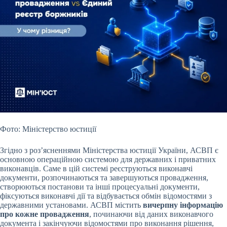
Фото: Міністерство юстиції
Згідно з роз’ясненнями Міністерства юстиції України, АСВП є
основною операційною системою для державних і приватних
виконавців. Саме в цій системі реєструються виконавчі
документи, розпочинаються та завершуються провадження,
створюються постанови та інші процесуальні документи,
фіксуються виконавчі дії та відбувається обмін відомостями з
державними установами. АСВП містить
вичерпну інформацію
про кожне провадження
, починаючи від даних виконавчого
документа і закінчуючи відомостями про виконання рішення,