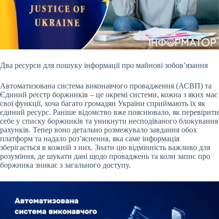
Два ресурси для пошуку інформації про майнові зобов’язання
Автоматизована система виконавчого провадження (АСВП) та
Єдиний реєстр боржників – це окремі системи, кожна з
яких має
свої функції, хоча багато громадян України сприймають їх як
єдиний ресурс. Раніше відомство вже пояснювало, як перевірити
себе у списку боржників та уникнути несподіваного блокування
рахунків. Тепер воно детально розмежувало завдання обох
платформ та надало роз’яснення, яка саме інформація
зберігається в кожній з них. Знати цю відмінність важливо для
розуміння, де шукати дані щодо проваджень та коли запис про
боржника зникає з загального доступу.