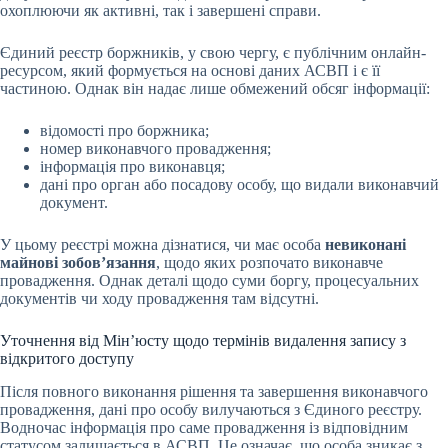
охоплюючи як активні, так і завершені справи.
Єдиний реєстр боржників, у свою чергу, є публічним онлайн-
ресурсом, який формується на основі даних АСВП і є її
частиною. Однак він надає лише обмежений обсяг інформації:
відомості про боржника;
номер виконавчого провадження;
інформація про виконавця;
дані про орган або посадову особу, що видали виконавчий
документ.
У цьому реєстрі можна дізнатися, чи має особа
невиконані
майнові зобов’язання
, щодо яких розпочато виконавче
провадження. Однак деталі щодо суми боргу, процесуальних
документів чи ходу провадження там відсутні.
Уточнення від Мін’юсту щодо термінів видалення запису з
відкритого доступу
Після повного виконання рішення та завершення виконавчого
провадження, дані про особу вилучаються з Єдиного реєстру.
Водночас інформація про саме провадження із відповідним
статусом залишається в АСВП. Це означає, що особа зникає з