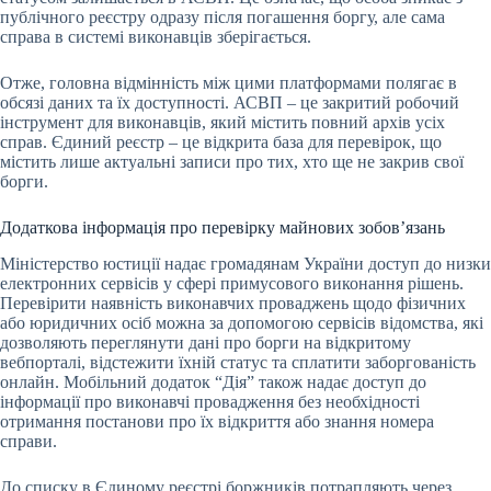
публічного реєстру одразу після погашення боргу, але сама
справа в системі виконавців зберігається.
Отже, головна відмінність між цими платформами полягає в
обсязі даних та їх доступності. АСВП – це закритий робочий
інструмент для виконавців, який містить повний архів усіх
справ. Єдиний реєстр – це відкрита база для перевірок, що
містить лише актуальні записи про тих, хто ще не закрив свої
борги.
Додаткова інформація про перевірку майнових зобов’язань
Міністерство юстиції надає громадянам України доступ до низки
електронних сервісів у сфері примусового виконання рішень.
Перевірити наявність виконавчих проваджень щодо фізичних
або юридичних осіб можна за допомогою сервісів відомства, які
дозволяють переглянути дані про борги на відкритому
вебпорталі, відстежити їхній статус та сплатити заборгованість
онлайн. Мобільний додаток “Дія” також надає доступ до
інформації про виконавчі провадження без необхідності
отримання постанови про їх відкриття або знання номера
справи.
До списку в Єдиному реєстрі боржників потрапляють через