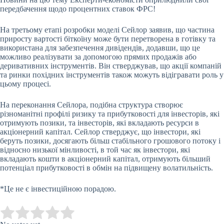
передбачення щодо процентних ставок ФРС!
На третьому етапі розробки моделі Сейлор заявив, що частина
приросту вартості біткоїну може бути перетворена в готівку та
використана для забезпечення дивідендів, додавши, що це
можливо реалізувати за допомогою прямих продажів або
деривативних інструментів. Він стверджував, що акції компаній
та ринки похідних інструментів також можуть відігравати роль у
цьому процесі.
На переконання Сейлора, подібна структура створює
різноманітні профілі ризику та прибутковості для інвесторів, які
отримують позики, та інвесторів, які вкладають ресурси в
акціонерний капітал. Сейлор стверджує, що інвестори, які
беруть позики, досягають більш стабільного грошового потоку і
відносно низької мінливості, в той час як інвестори, які
вкладають кошти в акціонерний капітал, отримують більший
потенціал прибутковості в обмін на підвищену волатильність.
*Це не є інвестиційною порадою.
Submit Rating
Rate this item: