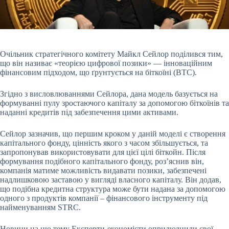
Очільник стратегічного комітету Майкл Сейлор поділився тим,
що він називає «теорією цифрової позики» — інноваційним
фінансовим підходом, що ґрунтується на біткоїні (BTC).
Згідно з висловлюваннями Сейлора, дана модель базується на
формуванні пулу зростаючого капіталу за допомогою біткоїнів та
наданні кредитів під забезпечення цими активами.
Сейлор зазначив, що першим кроком у даній моделі є створення
капітального фонду, цінність якого з часом збільшується, та
запропонував використовувати для цієї цілі біткойн. Після
формування подібного капітального фонду, роз’яснив він,
компанія матиме можливість видавати позики, забезпечені
надлишковою заставою у вигляді власного капіталу. Він додав,
що подібна кредитна структура може бути надана за допомогою
одного з продуктів компанії – фінансового інструменту під
найменуванням STRC.
Новини на цю тему
Експерти-економісти оприлюднили свої