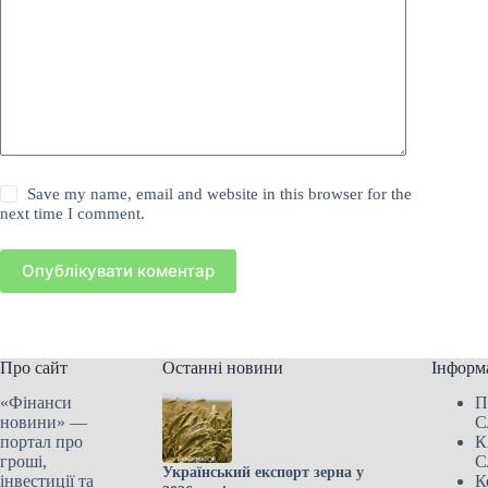
Save my name, email and website in this browser for the
next time I comment.
Опублікувати коментар
Про сайт
Останні новини
Інформ
«Фінанси
П
новини» —
С
портал про
К
гроші,
С
Український експорт зерна у
інвестиції та
К