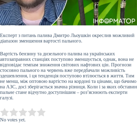
Експерт з питань палива Дмитро Льоушкін окреслив можливий
діапазон зменшення вартості пального.
Вартість бензину та дизельного палива на українських
автозаправних
станціях поступово зменшується, однак, вона не
відповідає темпам зниження світових нафтових цін. Прогнози
стосовно пального на червень вже передбачали можливість
здешевлення, і ця тенденція поступово втілюється в життя. Тим
не менш, між оптовою вартістю на кордоні та цінами, що бачимо
на АЗС, досі зберігається значна різниця. Коли і за яких обставин
пальне стане відчутно доступнішим – роз’яснюють експерти
галузі.
Submit Rating
Rate this item:
No votes yet.