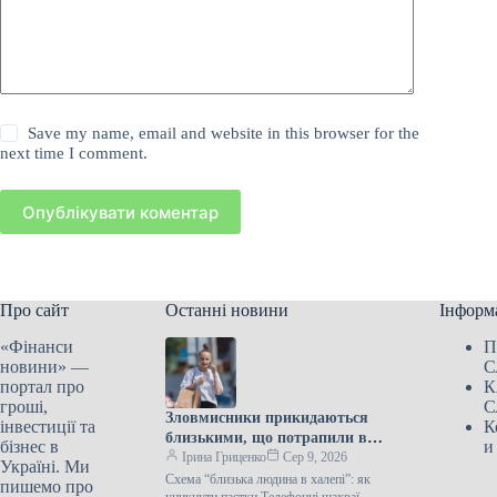
Save my name, email and website in this browser for the
next time I comment.
Опублікувати коментар
Про сайт
Останні новини
Інформ
«Фінанси
П
новини» —
С
портал про
К
гроші,
С
Зловмисники прикидаються
інвестиції та
К
близькими, що потрапили в
бізнес в
и
біду – стратегія для викриття
Ірина Гриценко
Сер 9, 2026
Україні. Ми
схеми.
Схема “близька людина в халепі”: як
пишемо про