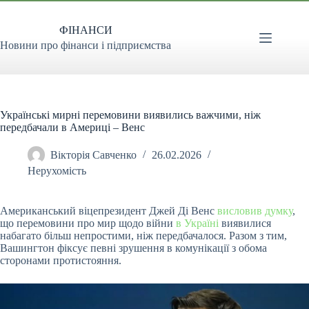
Перейти
до
ФІНАНСИ
вмісту
Новини про фінанси і підприємства
Українські мирні перемовини виявились важчими, ніж
передбачали в Америці – Венс
Вікторія Савченко
26.02.2026
Нерухомість
Американський віцепрезидент Джей Ді Венс
висловив думку
,
що перемовини про мир щодо війни
в Україні
виявилися
набагато більш непростими, ніж передбачалося. Разом з тим,
Вашингтон фіксує певні зрушення в комунікації з обома
сторонами протистояння.