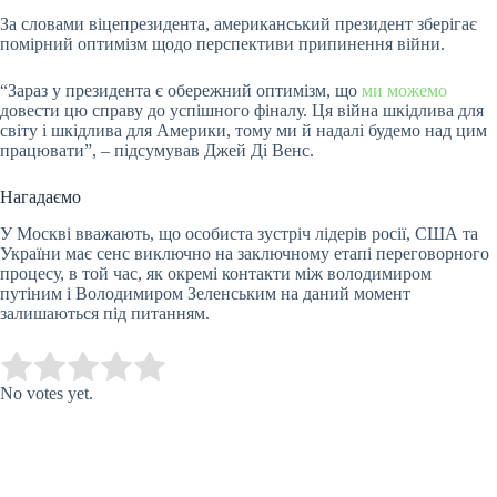
За словами віцепрезидента, американський президент зберігає
помірний оптимізм щодо перспективи припинення війни.
“Зараз у президента є обережний оптимізм, що
ми можемо
довести цю справу до успішного фіналу. Ця війна шкідлива для
світу і шкідлива для Америки, тому ми й надалі будемо над цим
працювати”, – підсумував Джей Ді Венс.
Нагадаємо
У Москві вважають, що особиста зустріч лідерів росії, США та
України має сенс виключно на заключному етапі переговорного
процесу, в той час, як окремі контакти між володимиром
путіним і Володимиром Зеленським на даний момент
залишаються під питанням.
Submit Rating
Rate this item:
No votes yet.