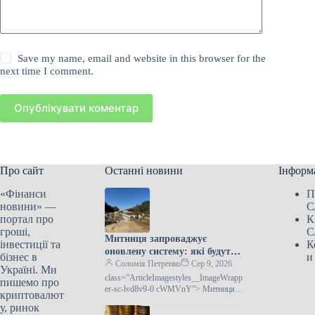
Save my name, email and website in this browser for the
next time I comment.
Опублікувати коментар
Про сайт
Останні новини
Інформ
«Фінанси
П
новини» —
С
портал про
К
гроші,
С
Митниця запроваджує
інвестиції та
К
оновлену систему: які будуть
бізнес в
и
наслідки
Соломія Петренко
Сер 9, 2026
Україні. Ми
class=”ArticleImagestyles__ImageWrapp
пишемо про
er-sc-lvd8v9-0 cWMVnY”> Митниця
криптовалют
готує запуск нової системи: що
у, ринок
змінитьсяДержавна митна служба