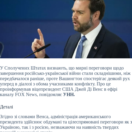
У Сполучених Штатах визнають, що мирні переговори щодо
завершення російсько-української війни стали складнішими, ніж
передбачалося раніше, проте Вашингтон спостерігає деякий рух
уперед в діалозі з обома учасниками конфлікту. Про це
проінформував віцепрезидент США Джей Ді Венс в ефірі
каналу FOX News, повідомляє
УНН.
Деталі
Згідно зі словами Венса, адміністрація американського
президента здійснює обдумані та цілеспрямовані переговори як з
Україною, так і з росією, незважаючи на наявність твердих