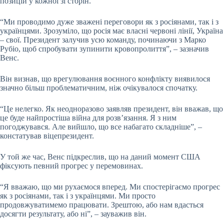
позицій у кожної зі сторін.
“Ми проводимо дуже зважені переговори як з росіянами, так і з
українцями. Зрозуміло, що росія має власні червоні лінії, Україна
– свої. Президент залучив усю команду, починаючи з Марко
Рубіо, щоб спробувати зупинити кровопролиття”, – зазначив
Венс.
Він визнав, що врегулювання воєнного конфлікту виявилося
значно більш проблематичним, ніж очікувалося спочатку.
“Це нелегко. Як неодноразово заявляв президент, він вважав, що
це буде найпростіша війна для розв’язання. Я з ним
погоджувався. Але вийшло, що все набагато складніше”, –
констатував віцепрезидент.
У той же час, Венс підкреслив, що на даний момент США
фіксують певний прогрес у перемовинах.
“Я вважаю, що ми рухаємося вперед. Ми спостерігаємо прогрес
як з росіянами, так і з українцями. Ми просто
продовжуватимемо працювати. Зрештою, або нам вдасться
досягти результату, або ні”, – зауважив він.