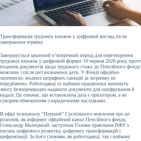
Трансформація трудових книжок у цифровий вигляд після
завершення терміну
Завершується законний п’ятирічний період для перетворення
трудових книжок у цифровий формат 10
червня 2026 року, проте
подання документів щодо трудового стажу до Пенсійного фонду
можливе і після цієї визначеної дати. У Фонді офіційно
запевнили: жодних штрафних санкцій за затримку не
передбачено. Роботодавці та наймані працівники матимуть
змогу безперешкодно надавати документи для оцифрування й
надалі. Це означає, що встановлена дата є орієнтиром, а не
суворим обмеженням з юридичними наслідками.
В ефірі телеканалу “Перший” Суспільного мовлення про це
розповів, як інформує офіційний канал Пенсійного фонду,
Олександр Малецький, заступник Голови правління ПФУ з
питань цифрового розвитку, цифрових трансформацій і
цифровізації. За його словами, як роботодавці, так і наймані