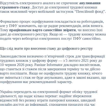
Відсутність електронного аналога не спричиняє
анулювання
страхового стажу
. Доступ до електронної трудової книжки
також можливий через мобільний застосунок “Пенсійний фонд”.
Формально процес оцифрування покладається на роботодавців,
але у ПФУ зазначають, що це радше рекомендація, аніж вимога.
Тому
працівникам варто самостійно звірити
, чи внесено їхні
дані до електронного реєстру. Якщо ні — трудову книжку можна
подати через вебпортал електронних послуг ПФУ самостійно.
Що слід знати про внесення стажу до цифрового реєстру
Законодавством визначено п’ятирічний строк для трансформації
трудових книжок у цифрову форму — з 5 лютого 2021 року до
10 червня 2026 року. Раніше Informator докладно висвітлював,
що станеться зі стажем після завершення терміну та чи дійсно
варто поспішати. Якщо не оцифрувати трудову книжку, нічого
не зміниться і стаж не буде анульовано, адже в законі вказано, що
оцифрування має рекомендований характер.
Україна переходить на електронний формат обліку трудової
діяльності, що надає кілька переваг: надійне збереження
відомостей без ризику втрати паперової книжки, швидкий
онлайн-доступ до інформації, спрощення процедур під час