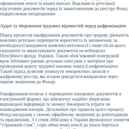
оформлення пенсії та інших виплат. Важливість ретельної
підготовки документів перед їх завантаженням до реєстру Фонд
підкреслював неодноразово.
Аудит та збереження трудових відомостей перед цифровізацією
Перед процесом оцифрування документів про трудову діяльність
важливо ретельно перевірити коректність їх заповнення, за
необхідності виправити виявлені неточності і лише після цього
сканувати та завантажувати документи на вебпортал
Пенсійного фонду України. Такий обов’язковий попередній
крок Informator раніше детально описував у матеріалі про
проведення аудиту трудової книжки перед її цифровізацією.
Такий підхід дозволяє уникнути некоректних записів у
цифровому реєстрі, які згодом доведеться виправляти через
окреме звернення до Фонду.
Оцифрування полягає у переведенні паперових документів в
електронний формат, що забезпечує надійне зберігання
відповідної інформації та знижує ймовірність втрати чи
пошкодження паперів. Детальніше про правила цього процесу
Фонд нагадував у своєму офіційному зверненні до роботодавців
та працівників. З 1 січня 2004 року в Україні функціонує поняття
“страховий стаж”, і при обчисленні пенсії до уваги береться