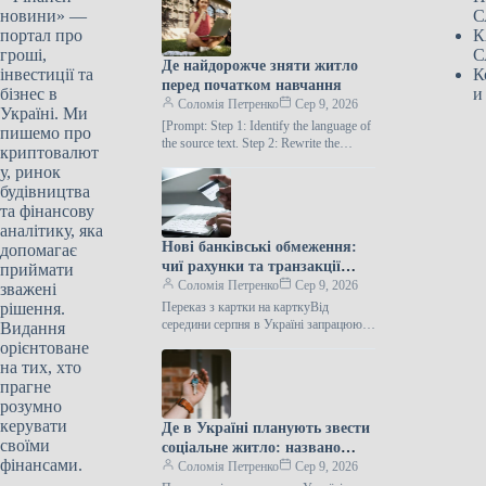
новини» —
С
портал про
К
гроші,
С
Де найдорожче зняти житло
інвестиції та
К
перед початком навчання
бізнес в
и
Соломія Петренко
Сер 9, 2026
Україні. Ми
[Prompt: Step 1: Identify the language of
пишемо про
the source text. Step 2: Rewrite the
криптовалют
following text in the SAME
у, ринок
IDENTIFIED…
будівництва
та фінансову
аналітику, яка
Нові банківські обмеження:
допомагає
чиї рахунки та транзакції
приймати
будуть заморожені з серпня
Соломія Петренко
Сер 9, 2026
зважені
рішення.
Переказ з картки на карткуВід
середини серпня в Україні запрацюють
Видання
нові норми фінансового моніторингу,
орієнтоване
що передбачають додаткові перевірки
на тих, хто
для певних…
прагне
розумно
керувати
Де в Україні планують звести
своїми
соціальне житло: названо
фінансами.
перші п’ять населених
Соломія Петренко
Сер 9, 2026