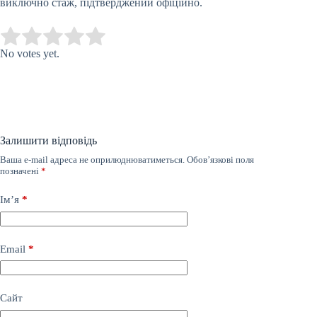
виключно стаж, підтверджений офіційно.
Submit Rating
Rate this item:
No votes yet.
Залишити відповідь
Ваша e-mail адреса не оприлюднюватиметься.
Обов’язкові поля
позначені
*
Ім’я
*
Email
*
Сайт