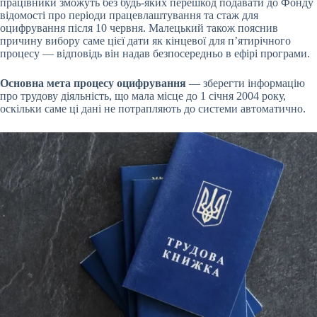
працівники зможуть без будь-яких перешкод подавати до Фонду
відомості про періоди працевлаштування та стаж для
оцифрування після 10 червня. Малецький також пояснив
причину вибору саме цієї дати як кінцевої для п’ятирічного
процесу — відповідь він надав безпосередньо в ефірі програми.
Основна мета процесу оцифрування
— зберегти інформацію
про трудову діяльність, що мала місце до 1 січня 2004 року,
оскільки саме ці дані не потрапляють до системи автоматично.