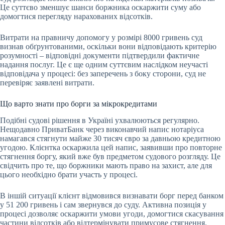
Це суттєво зменшує шанси боржника оскаржити суму або
домогтися перегляду нарахованих відсотків.
Витрати на правничу допомогу у розмірі 8000 гривень суд
визнав обґрунтованими, оскільки вони відповідають критерію
розумності – відповідні документи підтвердили фактичне
надання послуг. Це є ще одним суттєвим наслідком неучасті
відповідача у процесі: без заперечень з боку сторони, суд не
перевіряє заявлені витрати.
Що варто знати про борги за мікрокредитами
Подібні судові рішення в Україні ухвалюються регулярно.
Нещодавно ПриватБанк через виконавчий напис нотаріуса
намагався стягнути майже 30 тисяч євро за давньою кредитною
угодою. Клієнтка оскаржила цей напис, заявивши про повторне
стягнення боргу, який вже був предметом судового розгляду. Це
свідчить про те, що боржники мають право на захист, але для
цього необхідно брати участь у процесі.
В іншій ситуації клієнт відмовився визнавати борг перед банком
у 51 200 гривень і сам звернувся до суду. Активна позиція у
процесі дозволяє оскаржити умови угоди, домогтися скасування
частини відсотків або відтермінувати примусове стягнення.