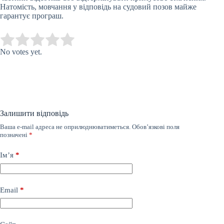
Натомість, мовчання у відповідь на судовий позов майже
гарантує програш.
Submit Rating
Rate this item:
No votes yet.
Залишити відповідь
Ваша e-mail адреса не оприлюднюватиметься.
Обов’язкові поля
позначені
*
Ім’я
*
Email
*