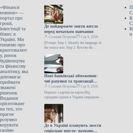
«Фінанси
П
новини» —
С
портал про
К
гроші,
С
Де найдорожче зняти житло
інвестиції та
К
перед початком навчання
бізнес в
и
Соломія Петренко
Сер 9, 2026
Україні. Ми
[Prompt: Step 1: Identify the language of
пишемо про
the source text. Step 2: Rewrite the
криптовалют
following text in the SAME
у, ринок
IDENTIFIED…
будівництва
та фінансову
аналітику, яка
Нові банківські обмеження:
допомагає
чиї рахунки та транзакції
приймати
будуть заморожені з серпня
Соломія Петренко
Сер 9, 2026
зважені
рішення.
Переказ з картки на карткуВід
середини серпня в Україні запрацюють
Видання
нові норми фінансового моніторингу,
орієнтоване
що передбачають додаткові перевірки
на тих, хто
для певних…
прагне
розумно
керувати
Де в Україні планують звести
своїми
соціальне житло: названо