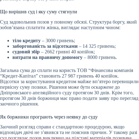
Що вирішив суд і яку суму стягнули
Суд задовольнив позов у повному обсязі. Структура боргу, який
зобов’язана сплатити жінка, виглядає наступним чином:
тіло кредиту
– 3000 гривень;
заборгованість за відсотками
– 14 325 гривень;
судовий збір
– 2662 гривні 40 копійок;
витрати на правничу допомогу
– 8000 гривень.
Загальна сума до сплати на користь ТОВ “Фінансова компанія
“Кредит-Капітал” становить 27 987 гривень 40 копійок.
Відсотки за користування кредитом майже вп’ятеро перевищили
первісну суму позики. Рішення може бути оскаржене до
Дніпровського апеляційного суду протягом 30 днів. Крім того,
протягом 30 днів боржниця має право подати заяву про перегляд
заочного рішення.
Як боржники програють через неявку до суду
Заочний розгляд справи є стандартною процедурою, якщо
відповідач двічі не з’явився та не пояснив причин. У такому разі
суд розглядає позов виключно на підставі матеріалів позивача.