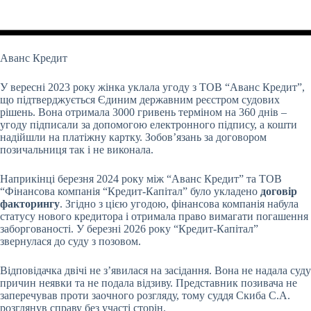
Аванс Кредит
У вересні 2023 року жінка уклала угоду з ТОВ “Аванс Кредит”,
що підтверджується Єдиним державним реєстром судових
рішень. Вона отримала 3000 гривень терміном на 360 днів –
угоду підписали за допомогою електронного підпису, а кошти
надійшли на платіжну картку. Зобов’язань за договором
позичальниця так і не виконала.
Наприкінці березня 2024 року між “Аванс Кредит” та ТОВ
“Фінансова компанія “Кредит-Капітал” було укладено
договір
факторингу
. Згідно з цією угодою, фінансова компанія набула
статусу нового кредитора і отримала право вимагати погашення
заборгованості. У березні 2026 року “Кредит-Капітал”
звернулася до суду з позовом.
Відповідачка двічі не з’явилася на засідання. Вона не надала суду
причин неявки та не подала відзиву. Представник позивача не
заперечував проти заочного розгляду, тому суддя Скиба С.А.
розглянув справу без участі сторін.