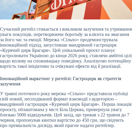
Сучасний ритейл стикається з викликом залучення та утримання
уваги покупців, перетворюючи боротьбу за клієнта на змагання
за його час та емоції. Мережа «Сільпо»
продемонструвала
інноваційний підхід, запустивши мандрівний гастроцирк
«Курячий цирк Брагаря». Цей унікальний проєкт планує
гастролювати Україною до кінця 2026 року, ставлячи амбітні цілі
щодо впливу на споживацьку поведінку. Аналізуємо потенційну
вартість такої ініціативи та очікувані ефекти від її реалізації.
Інноваційний маркетинг у ритейлі: Гастроцирк як стратегія
залучення
У травні поточного року мережа «Сільпо» представила публіці
свій новий, несподіваний формат взаємодії з аудиторією –
мандрівний гастроцирк «Курячий цирк Брагаря». Перша локація
проєкту, облаштована у місті Біла Церква, привернула увагу
близько 5000 відвідувачів. Цей захід, що тривав з 22 травня до 7
червня, пропонував квитки вартістю до 450 грн, що свідчить
про преміальність досвіду, який прагне надати ритейлер.