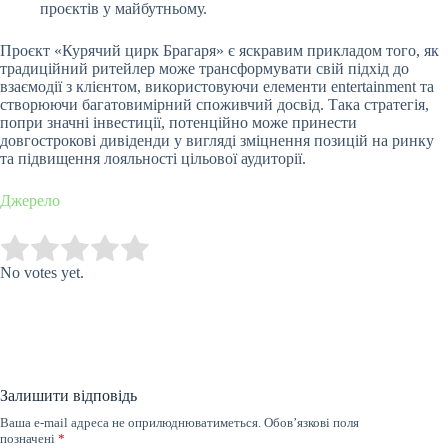
проєктів у майбутньому.
Проєкт «Курячий цирк Брагаря» є яскравим прикладом того, як
традиційний ритейлер може трансформувати свій підхід до
взаємодії з клієнтом, використовуючи елементи entertainment та
створюючи багатовимірний споживчий досвід. Така стратегія,
попри значні інвестиції, потенційно може принести
довгострокові дивіденди у вигляді зміцнення позицій на ринку
та підвищення лояльності цільової аудиторії.
Джерело
Submit Rating
Rate this item:
No votes yet.
Залишити відповідь
Ваша e-mail адреса не оприлюднюватиметься.
Обов’язкові поля
позначені
*