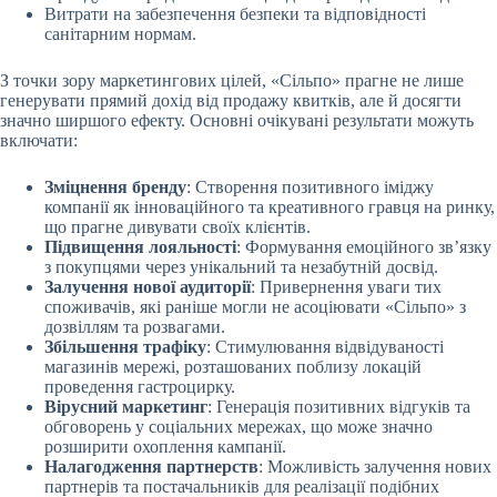
Витрати на забезпечення безпеки та відповідності
санітарним нормам.
З точки зору маркетингових цілей, «Сільпо» прагне не лише
генерувати прямий дохід від продажу квитків, але й досягти
значно ширшого ефекту. Основні очікувані результати можуть
включати:
Зміцнення бренду
: Створення позитивного іміджу
компанії як інноваційного та креативного гравця на ринку,
що прагне дивувати своїх клієнтів.
Підвищення лояльності
: Формування емоційного зв’язку
з покупцями через унікальний та незабутній досвід.
Залучення нової аудиторії
: Привернення уваги тих
споживачів, які раніше могли не асоціювати «Сільпо» з
дозвіллям та розвагами.
Збільшення трафіку
: Стимулювання відвідуваності
магазинів мережі, розташованих поблизу локацій
проведення гастроцирку.
Вірусний маркетинг
: Генерація позитивних відгуків та
обговорень у соціальних мережах, що може значно
розширити охоплення кампанії.
Налагодження партнерств
: Можливість залучення нових
партнерів та постачальників для реалізації подібних