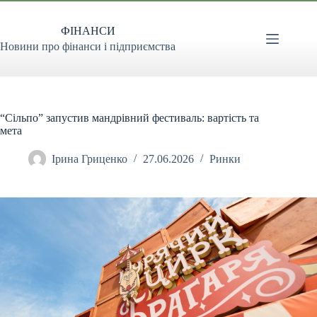
Перейти
до
ФІНАНСИ
вмісту
Новини про фінанси і підприємства
“Сільпо” запустив мандрівний фестиваль: вартість та
мета
Ірина Гриценко
27.06.2026
Ринки