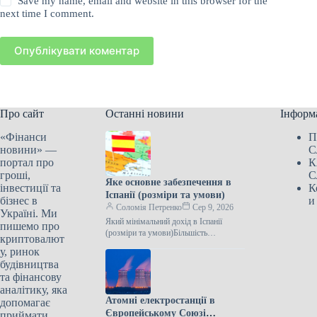
Save my name, email and website in this browser for the
next time I comment.
Опублікувати коментар
Про сайт
Останні новини
Інформ
«Фінанси
П
новини» —
С
портал про
К
гроші,
С
Яке основне забезпечення в
інвестиції та
К
Іспанії (розміри та умови)
бізнес в
и
Соломія Петренко
Сер 9, 2026
Україні. Ми
Який мінімальний дохід в Іспанії
пишемо про
(розміри та умови)Більшість
криптовалют
європейських країн мають програми
у, ринок
мінімального доходу (Minimum
будівництва
Income Schemes). Їхньою метою є…
та фінансову
аналітику, яка
Атомні електростанції в
допомагає
Європейському Союзі
приймати