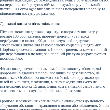
родичам відповідно до законодавства. Решта 50% зараховуються
на персональний рахунок військовослужбовця у військовій
частині. Ця сума буде виплачена після повернення з полону та
відновлення доступу до рахунку.
Державні виплати після звільнення
Після визволення держава гарантує одноразову виплату у
розмірі 100 000 гривень, щорічну допомогу за період
перебування в полоні, 90 днів оплачуваної відпустки,
забезпечення лікування та комплексну соціальну підтримку.
Щорічна допомога становить 100 000 гривень за кожен повний
рік перебування в полоні; за неповний рік сума розраховується
пропорційно.
Фінансова допомога членам сімей військовослужбовців, які
добровільно здалися в полон або вчинили дезертирство, не
надається. Особою, яка вважається безвісно відсутньою для
цілей цих виплат, є захисник, місцезнаходження якого не
встановлено понад 15 днів. Винятком є випадки самовільного
залишення місця служби або військової частини.
Грошове забезпечення членам сімей виплачується до повного
з’ясування обставин потрапляння в полон або звільнення. У всіх
випадках виплата триває не довше, ніж до дня виключення