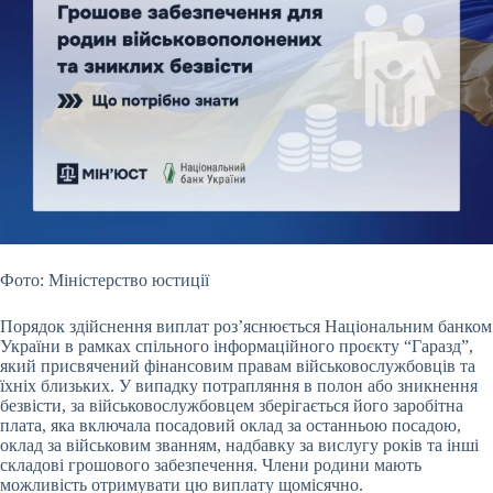
Фото: Міністерство юстиції
Порядок здійснення виплат роз’яснюється Національним банком
України в рамках спільного інформаційного проєкту “Гаразд”,
який присвячений фінансовим правам військовослужбовців та
їхніх близьких. У випадку потрапляння в полон або зникнення
безвісти, за військовослужбовцем зберігається його заробітна
плата, яка включала посадовий оклад за останньою посадою,
оклад за військовим званням, надбавку за вислугу років та інші
складові грошового забезпечення. Члени родини мають
можливість отримувати цю виплату щомісячно.