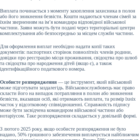
Виплата починається з моменту захоплення захисника в полон
або його зникнення безвісти. Кошти надаються членам сімей за
їхнім зверненням на ім’я командира відповідної військової
частини. Заяви можуть бути подані через територіальні центри
комплектування або безпосередньо за місцем служби частини.
Для оформлення виплат необхідно надати копії таких
документів: паспортних сторінок повнолітніх членів родини,
довідки про реєстрацію місця проживання, свідоцтва про шлюб
та свідоцтва про народження дітей (якщо є), а також
ідентифікаційного податкового номера.
Особисте розпорядження
— це інструмент, який військовий
може підготувати заздалегідь. Військовослужбовець має право
скласти його на випадок потрапляння в полон або зникнення
безвісти, вказавши осіб, які отримають виплати, та розмір їхніх
часток у відсотковому співвідношенні. Справжність підпису
може бути засвідчена командиром військової частини або
нотаріусом. Таке розпорядження складається у довільній формі.
З лютого 2025 року, якщо особисте розпорядження не було
надано, 50% грошового забезпечення виплачується найближчим