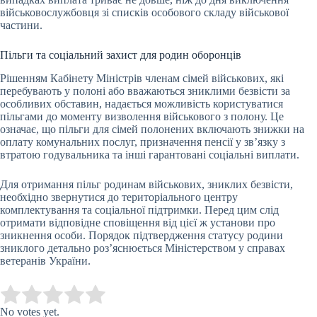
військовослужбовця зі списків особового складу військової
частини.
Пільги та соціальний захист для родин оборонців
Рішенням Кабінету Міністрів членам сімей військових, які
перебувають у полоні або вважаються зниклими безвісти за
особливих обставин, надається можливість користуватися
пільгами до моменту визволення військового з полону. Це
означає, що пільги для сімей полонених включають знижки на
оплату комунальних послуг, призначення пенсії у зв’язку з
втратою годувальника та інші гарантовані соціальні виплати.
Для отримання пільг родинам військових, зниклих безвісти,
необхідно звернутися до територіального центру
комплектування та соціальної підтримки. Перед цим слід
отримати відповідне сповіщення від цієї ж установи про
зникнення особи. Порядок підтвердження статусу родини
зниклого детально роз’яснюється Міністерством у справах
ветеранів України.
Submit Rating
Rate this item:
No votes yet.