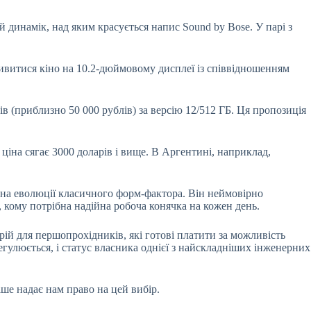
 динамік, над яким красується напис Sound by Bose. У парі з
Дивитися кіно на 10.2-дюймовому дисплеї із співвідношенням
в (приблизно 50 000 рублів) за версію 12/512 ГБ. Ця пропозиція
ціна сягає 3000 доларів і вище. В Аргентині, наприклад,
ина еволюції класичного форм-фактора. Він неймовірно
 кому потрібна надійна робоча конячка на кожен день.
ій для першопрохідників, які готові платити за можливість
гулюється, і статус власника однієї з найскладніших інженерних
ше надає нам право на цей вибір.