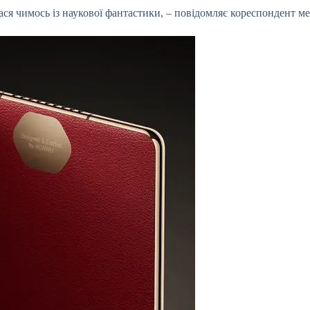
лася чимось із наукової фантастики, – повідомляє кореспондент 