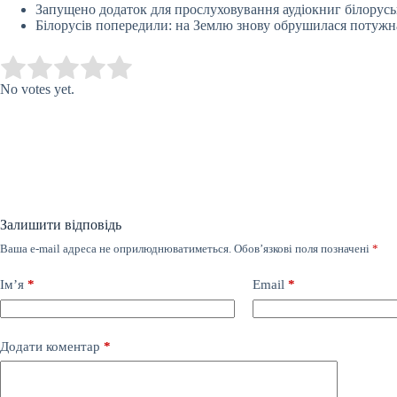
Запущено додаток для прослуховування аудіокниг білору
Білорусів попередили: на Землю знову обрушилася потужн
Submit Rating
Rate this item:
No votes yet.
Залишити відповідь
Ваша e-mail адреса не оприлюднюватиметься.
Обов’язкові поля позначені
*
Ім’я
*
Email
*
Додати коментар
*