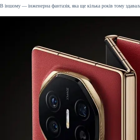
В іншому — інженерна фантазія, яка ще кілька років тому здава