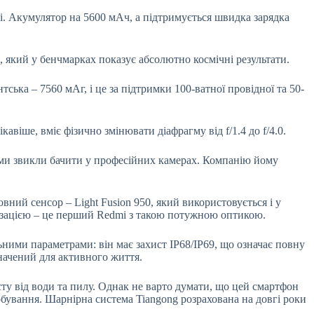
. Акумулятор на 5600 мАч, а підтримується швидка зарядка
ц, який у бенчмарках показує абсолютно космічні результати.
тська – 7560 мАг, і це за підтримки 100-ватної провідної та 50-
авіше, вміє фізично змінювати діафрагму від f/1.4 до f/4.0.
у ми звикли бачити у професійних камерах. Компанію йому
вний сенсор – Light Fusion 950, який використовується і у
лізацією – це перший Redmi з такою потужною оптикою.
льними параметрами: він має захист IP68/IP69, що означає повну
значений для активного життя.
ту від води та пилу. Однак не варто думати, що цей смартфон
обування. Шарнірна система Tiangong розрахована на довгі роки