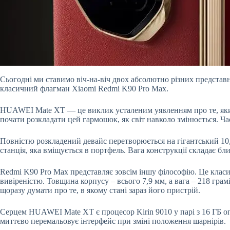
Сьогодні ми ставимо віч-на-віч двох абсолютно різних предста
класичний флагман Xiaomi Redmi K90 Pro Max.
HUAWEI Mate XT — це виклик усталеним уявленням про те, яким 
почати розкладати цей гармошок, як світ навколо змінюється. Ч
Повністю розкладений девайс перетворюється на гігантський 10
станція, яка вміщується в портфель. Вага конструкції складає б
Redmi K90 Pro Max представляє зовсім іншу філософію. Це кла
вивіреністю. Товщина корпусу – всього 7,9 мм, а вага – 218 гра
щоразу думати про те, в якому стані зараз його пристрій.
Серцем HUAWEI Mate XT є процесор Kirin 9010 у парі з 16 ГБ оп
миттєво перемальовує інтерфейс при зміні положення шарнірів.