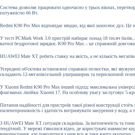
Система дозволяє працювати одночасно у трьох вікнах, перетво
потужністю 66 Вт.
Redmi K90 Pro Max відповідає міццю, від якої захоплює дух. Це н
У тесті PCMark Work 3.0 пристрій набирає понад 18 тисяч балів, а
ватної бездротової зарядки. K90 Pro Max – це справжній довгож
HUAWEI Mate XT робить ставку на якість, а не кількість мегапікс
Усередині об'єктива встановлені справжні пелюстки, які звужую
складають 12-мегапіксельний ультраширик та перископний телев
У Xiaomi Redmi K90 Pro Max інший підхід: максимальна універсаль
флагманах лінійки Xiaomi 17. На особливу увагу заслуговує 5-
Питання надійності для пристроїв такої різної конструкції стої
пиленепроникність і здатність витримувати занурення у воду, а 
З HUAWEI Mate XT ситуація складніша. За витонченість та тонкіс
тендітний. У мережі з'явилися відео, де користувачі навмисне к
використання, але поводитися з ним все ж таки варто акуратно.