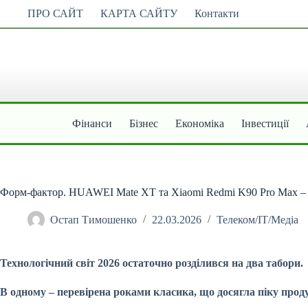
Перейти
ПРО САЙТ
КАРТА САЙТУ
Контакти
до
вмісту
Фінанси
Бізнес
Економіка
Інвестиції
Форм-фактор. HUAWEI Mate XT та Xiaomi Redmi K90 Pro Max –
Остап Тимошенко
22.03.2026
Телеком/ІТ/Медіа
Технологічний світ 2026 остаточно розділився на два табори.
В одному – перевірена роками класика, що досягла піку прод