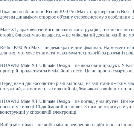
Цікавою особливістю Redmi K90 Pro Max є партнерство із Bose. Н
другим динаміком створює об'ємну стереосистему з особливим 
Mate XT, враховуючи його доладну конструкцію, теж непогано ос
сторін, близьким до квадрата, – це унікальний досвід, який не 
Redmi K90 Pro Max – це демократичний флагман. На момент напис
для тих, хто хоче отримати максимум технологій за розумні грош
HUAWEI Mate XT Ultimate Design – це люксовий продукт. У Китаї 
пристрій продається за 6 мільйонів песо. Це не просто смартфон,
Перед нами дві абсолютно різні відповіді на запитання «яким м
потужний, автономен, захищений від будь-яких зовнішніх впливів
HUAWEI Mate XT Ultimate Design – це погляд у майбутнє. Він не
носити у кишені 10-дюймовий планшет. З ним ви отримуєте уніка
конструкцій у споживчій електроніці.
Вибір між ними – це вибір між перевіреною надійністю та іннова