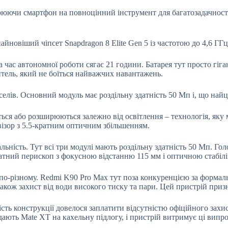
рюючи смартфон на повноцінний інструмент для багатозадачності
айновіший чіпсет Snapdragon 8 Elite Gen 5 із частотою до 4,6 ГГ
 час автономної роботи сягає 21 години. Батарея тут просто гіган
итель, який не боїться найважчих навантажень.
елів. Основний модуль має роздільну здатність 50 Мп і, що найцік
ться або розширюються залежно від освітлення – технологія, як
ізор з 5.5-кратним оптичним збільшенням.
ність. Тут всі три модулі мають роздільну здатність 50 Мп. Голо
кратний перископ з фокусною відстанню 115 мм і оптичною стабі
ть по-різному. Redmi K90 Pro Max тут поза конкуренцією за форма
також захист від води високого тиску та пари. Цей пристрій при
ть конструкції довелося заплатити відсутністю офіційного захис
идають Mate XT на кахельну підлогу, і пристрій витримує ці випр