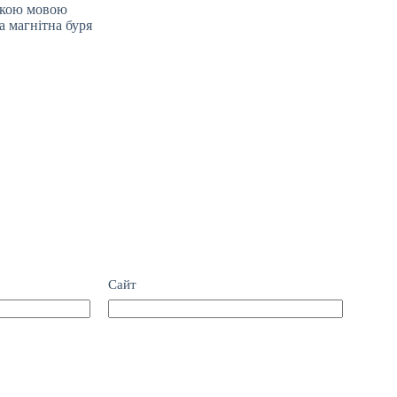
ською мовою
а магнітна буря
Сайт