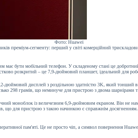
Фото: Huawei
вників преміум-сегменту: перший у світі комерційний трисклад
має бути мобільний телефон. У складеному стані це добротний 
астково розкритий – це 7,9-дюймовий планшет, ідеальний для ро
,2-дюймовий дисплей з роздільною здатністю 3K, який тонший ві
лизько 298 грамів, що неминуче для пристрою з двома шарнірами 
сичний моноблок із величезним 6,9-дюймовим екраном. Він не н
мів, що для пристрою з такою начинкою є справжнім досягненням. 
еративної пам'яті. Це не просто чіп, а символ повернення Huaw