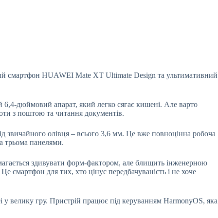
овий смартфон HUAWEI Mate XT Ultimate Design та ультимативний
6,4-дюймовий апарат, який легко сягає кишені. Але варто
боти з поштою та читання документів.
д звичайного олівця – всього 3,6 мм. Це вже повноцінна робоча
та трьома панелями.
амагається здивувати форм-фактором, але блищить інженерною
Це смартфон для тих, хто цінує передбачуваність і не хоче
ei у велику гру. Пристрій працює під керуванням HarmonyOS, яка