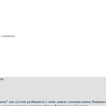
 I comment.
ни
ти” має суттєві розбіжності у своїх заявах стосовно вимог Націона