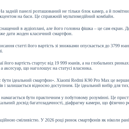
а задній панелі розташований не тільки блок камер, а й помітний
акцентом на баси. Це справжній мультимедійний комбайн.
нащений в аудіоплані, але його головна фішка – це сам екран. 
може дати жоден класичний смартфон.
ання статті його вартість зі знижками опускається до 3799 юані
і.
його вартість стартує від 19 999 юанів, а на глобальних ринках 
 а аксесуар, що наголошує на статусі власника.
ає бути ідеальний смартфон». Xiaomi Redmi K90 Pro Max це верш
 і залишається відносно доступним. Це ідеальний вибір для тих,
 намагається бути практичним у побутовому розумінні. Це пристр
льний досвід багатозадачності, діафрагму камери, що фізично ре
ційною сміливістю. У 2026 році ринок смартфонів як ніколи рані