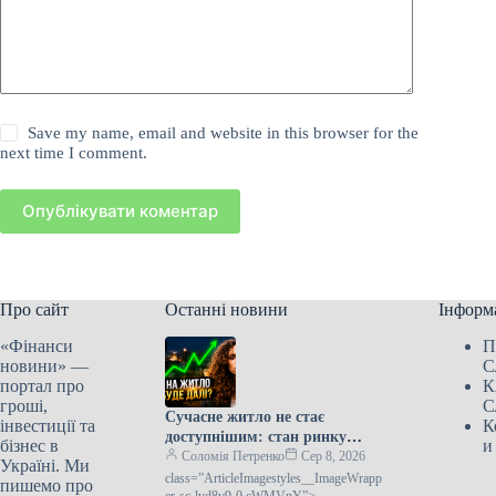
Save my name, email and website in this browser for the
next time I comment.
Опублікувати коментар
Про сайт
Останні новини
Інформ
«Фінанси
П
новини» —
С
портал про
К
гроші,
С
Сучасне житло не стає
інвестиції та
К
доступнішим: стан ринку
бізнес в
и
нерухомості
Соломія Петренко
Сер 8, 2026
Україні. Ми
class=”ArticleImagestyles__ImageWrapp
пишемо про