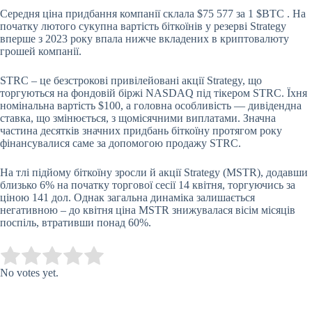
Середня ціна придбання компанії склала $75 577 за 1
$BTC
.
На
початку лютого сукупна вартість біткоїнів
у резерві Strategy
вперше з 2023 року впала нижче вкладених в криптовалюту
грошей компанії.
STRC – це безстрокові привілейовані акції Strategy, що
торгуються на фондовій біржі NASDAQ під тікером STRC. Їхня
номінальна вартість $100, а головна особливість — дивідендна
ставка, що змінюється, з щомісячними виплатами. Значна
частина десятків значних придбань біткоїну протягом року
фінансувалися саме за допомогою продажу STRC.
На тлі підйому біткоїну зросли й акції Strategy (MSTR), додавши
близько 6% на початку торгової сесії 14 квітня, торгуючись за
ціною 141 дол. Однак загальна динаміка залишається
негативною – до квітня ціна MSTR знижувалася вісім місяців
поспіль, втративши понад 60%.
Submit Rating
Rate this item:
No votes yet.