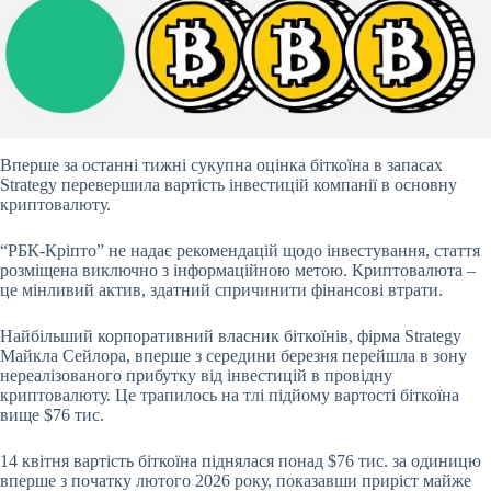
Вперше за останні тижні сукупна оцінка біткоїна в запасах
Strategy перевершила вартість інвестицій компанії в основну
криптовалюту.
“РБК-Кріпто” не надає рекомендацій щодо інвестування, стаття
розміщена виключно з інформаційною метою. Криптовалюта –
це мінливий актив, здатний спричинити фінансові втрати.
Найбільший корпоративний власник біткоїнів, фірма Strategy
Майкла Сейлора, вперше з середини березня перейшла в зону
нереалізованого прибутку від інвестицій в провідну
криптовалюту. Це трапилось на тлі підйому вартості біткоїна
вище $76 тис.
14 квітня вартість біткоїна піднялася понад $76 тис. за одиницю
вперше з початку лютого 2026 року, показавши приріст майже