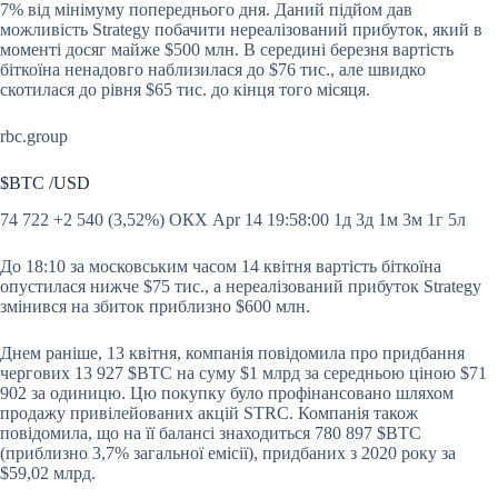
7% від мінімуму попереднього дня. Даний підйом дав
можливість Strategy побачити нереалізований прибуток, який в
моменті досяг майже $500 млн. В середині березня вартість
біткоїна ненадовго наблизилася до $76 тис., але швидко
скотилася до рівня $65 тис. до кінця того місяця.
rbc.group
$BTC
/USD
74 722
+2 540 (3,52%)
ОКХ
Apr 14 19:58:00
1д 3д 1м 3м 1г 5л
До 18:10 за московським часом 14 квітня вартість біткоїна
опустилася нижче $75 тис., а нереалізований прибуток Strategy
змінився на збиток приблизно $600 млн.
Днем раніше, 13 квітня, компанія повідомила про придбання
чергових 13 927
$BTC
на суму $1 млрд за середньою ціною $71
902 за одиницю. Цю покупку було профінансовано шляхом
продажу привілейованих
акцій STRC. Компанія також
повідомила, що на її балансі знаходиться 780 897
$BTC
(приблизно 3,7% загальної емісії), придбаних з 2020 року за
$59,02 млрд.