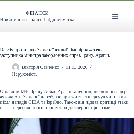
Перейти
до
ФІНАНСИ
вмісту
Новини про фінанси і підприємства
Версія про те, що Хаменеї живий, імовірна – заява
заступника міністра закордонних справ Ірану, Арагчі.
Вікторія Савченко
01.03.2026
Нерухомість
Очільник МЗС Ірану Аббас Арагчі запевнив, що вищий лідер
аятола Алі Хаменеї перебуває при житті, заперечуючи плітки
після нападів США та Ізраїлю. Також він піддав
критиці атаки
на тлі переговорного процесу щодо ядерної програми.