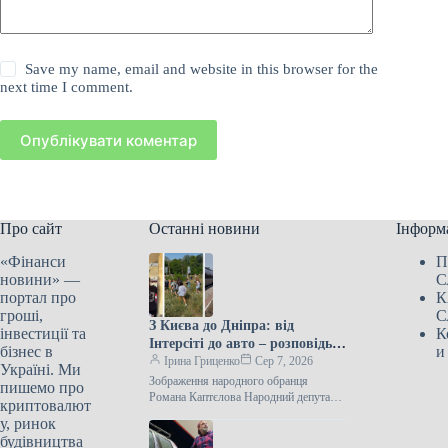
Save my name, email and website in this browser for the
next time I comment.
Опублікувати коментар
Про сайт
Останні новини
Інформ
«Фінанси
П
новини» —
С
портал про
К
гроші,
С
З Києва до Дніпра: від
інвестиції та
К
Інтерсіті до авто – розповідь
бізнес в
и
нардепа
Ірина Гриценко
Сер 7, 2026
Україні. Ми
Зображення народного обранця
пишемо про
Романа Каптєлова Народний депутат
криптовалют
Роман Каптєлов описав свою подорож
у, ринок
Укрзалізницею з Києва до Дніпра 6
будівництва
серпня. Незважаючи…