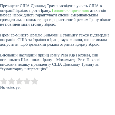
Президент США Дональд Трамп засвідчив участь США в
операції Ізраїлю проти Ірану.
Головною причиною
атаки він
назвав необхідність гарантувати спокій американським
громадянам, а також те, що терористичний режим Ірану ніколи
не повинен мати атомну зброю.
Прем’єр-міністр Ізраїлю Біньямін Нетаньягу також підтвердив
операцію США та Ізраїлю в Ірані, зауваживши, що не можна
допустити, щоб іранський режим отримав ядерну зброю.
Висланий наслідний принц Ірану Реза Кір Пехлеві, син
останнього Шаханшаха Ірану – Мохаммеда Рези Пехлеві –
висловив подяку президенту США Дональду Трампу за
“гуманітарну інтервенцію”.
Submit Rating
Rate this item:
No votes yet.