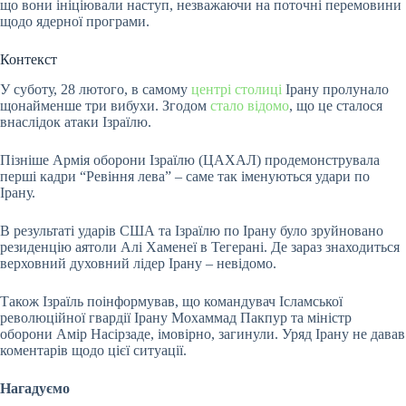
що вони ініціювали наступ, незважаючи на поточні перемовини
щодо ядерної програми.
Контекст
У суботу, 28 лютого, в самому
центрі столиці
Ірану пролунало
щонайменше три вибухи. Згодом
стало відомо
, що це сталося
внаслідок атаки Ізраїлю.
Пізніше Армія оборони Ізраїлю (ЦАХАЛ) продемонструвала
перші кадри “Ревіння лева” – саме так іменуються удари по
Ірану.
В результаті ударів США та Ізраїлю по Ірану було зруйновано
резиденцію аятоли Алі Хаменеї в Тегерані. Де зараз знаходиться
верховний духовний лідер Ірану – невідомо.
Також Ізраїль поінформував, що командувач Ісламської
революційної гвардії Ірану Мохаммад Пакпур та міністр
оборони Амір Насірзаде, імовірно, загинули. Уряд Ірану не давав
коментарів щодо цієї ситуації.
Нагадуємо