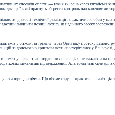
рнативних способів оплати — таких як юань через китайські банк
ром для країн, які прагнуть зберегти контроль над ключовими т
льноти, дієвості технічної реалізації та фактичного обсягу плате
т здатний зміцнити позиції активу як надійного засобу збереженн
латежів у біткоїні за транзит через Ормузьку протоку демонстр
анкцій за допомогою криптовалюти спостерігалися у Венесуелі, д
ати помітну роль в транскордонних операціях, незважаючи на по
 додаткових механізмів підтвердження. Альтернативні сценарії в
тиву поза юрисдикціями. Що візьме гору — практична реалізація 