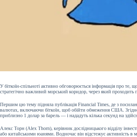
У біткоїн-спільноті активно обговорюється інформація про те, щ
стратегічно важливий морський коридор, через який проходить п
Першим цю тему підняла публікація Financial Times, де з посил
валютах, включаючи біткоїн, щоб обійти обмеження США. Згідно
приблизно 1 долар за барель — і нададуть кілька секунд на здійс
Алекс Торн (Alex Thorn), керівник дослідницького відділу інвес
або китайськими юанями. Водночас він відстежує активність в ме