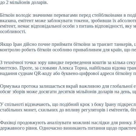
до 2 мільйонів доларів.
Біткоїн володіє значними перевагами перед стейблкоінами в под
вказана, емітент може заблокувати токени, зробивши їх абсолют
емітент, немає відповідальної особи з питань відповідності, яку 
особливості.
Якщо Іран дійсно почне приймати біткоїни за транзит танкерів, 
контролю робить біткоїн особливо привабливим для країн, що пе
З технічної точки зору швидке переведення коштів за кілька сек
миттєво. Проте, за словами Алекса Торна, найбільша відома тран
надання суднам QR-коду або буквено-цифрової адреси біткоїну п
Ормузька протока залишається вкрай важливою для глобальної ен
обсяг зборів може досягати десятків мільйонів доларів на день,
У спільноті відзначають, що подібний крок з боку Ірану підкрес
стабільних монет, схильних до впливу регуляторів і емітентів, б
Фахівці продовжують аналізувати можливі наслідки для ринку. Як
державного рівня. Одночасно виникають питання щодо практичної