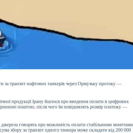
ати за транзит нафтових танкерів через Ормузьку протоку —
імічної продукції Ірану йшлося про введення оплати в цифрових
тронною поштою, після чого їм повідомлять розмір платежу —
емі джерела говорять про можливість оплати стабільними монетами
сума збору за транзит одного танкера може складати від 200 000