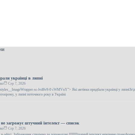
ни
рали українці в липні
нко
Сер 7, 2026
gestyles__ImageWrapper-sc-lvd8v9-0 cWMVnY”> Які автівки придбали українці у липніЗгі
топрому, у липні поточного року в Україні
м не загрожує штучний інтелект — список
нко
Сер 7, 2026
 в офісі. Зображення створено за допомогою ШІШтучний інтелект невпинно трансформ