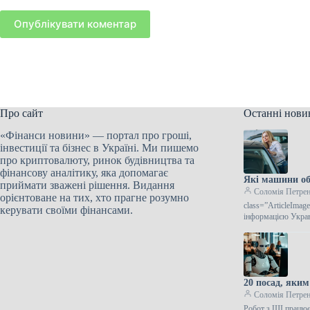
Опублікувати коментар
Про сайт
Останні нови
«Фінанси новини» — портал про гроші,
інвестиції та бізнес в Україні. Ми пишемо
про криптовалюту, ринок будівництва та
фінансову аналітику, яка допомагає
Які машини об
приймати зважені рішення. Видання
Соломія Петре
орієнтоване на тих, хто прагне розумно
class=”ArticleIma
керувати своїми фінансами.
інформацією Украв
20 посад, яки
Соломія Петре
Робот з ШІ працює