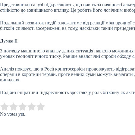
Представники галузі підкреслюють, що навіть за наявності альте
стійкістю до зовнішнього впливу. Це робить його логічним вибо
Подальший розвиток подій залежатиме від реакції міжнародної спі
біткоїн-спільноті зосереджені на тому, наскільки такий прецеден
Думка ІІ
З погляду машинного аналізу даних ситуація навколо можливих п
умовах геополітичного тиску. Раніше аналогічні спроби обходу с
Аналіз показує, що в Росії криптосервіси продовжують відіграв
операції в короткий термін, проте великі суми можуть вимагати
випадках.
Подібні ініціативи підкреслюють зростаючу роль біткоїну як ак
Submit Rating
Rate this item:
No votes yet.