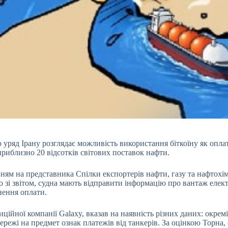
о уряд Ірану розглядає можливість використання біткоїну як опл
риблизно 20 відсотків світових поставок нафти.
анням на представника Спілки експортерів нафти, газу та нафтох
 зі звітом, судна мають відправити інформацію про вантаж елек
нення оплати.
тиційної компанії Galaxy, вказав на наявність різних даних: окр
режі на предмет ознак платежів від танкерів. За оцінкою Торна, 