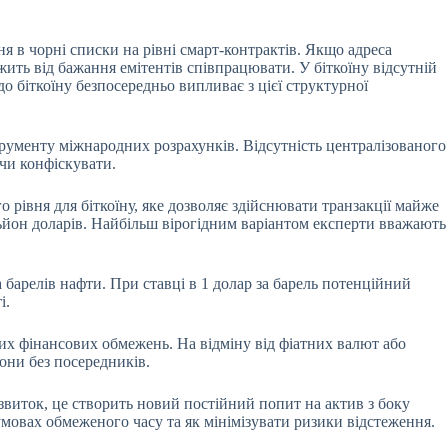
 в чорні списки на рівні смарт-контрактів. Якщо адреса
ть від бажання емітентів співпрацювати. У біткоїну відсутній
до біткоїну безпосередньо випливає з цієї структурної
трументу міжнародних розрахунків. Відсутність централізованого
чи конфіскувати.
 рівня для біткоїну, яке дозволяє здійснювати транзакції майже
льйон доларів. Найбільш вірогідним варіантом експерти вважають
барелів нафти. При ставці в 1 долар за барель потенційний
і.
них фінансових обмежень. На відміну від фіатних валют або
дони без посередників.
звиток, це створить новий постійний попит на актив з боку
мовах обмеженого часу та як мінімізувати ризики відстеження.