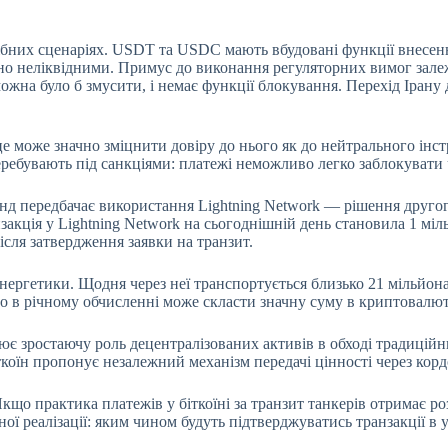
ібних сценаріях. USDT та USDC мають вбудовані функції внесення
но неліквідними. Примус до виконання регуляторних вимог залежи
можна було б змусити, і немає функції блокування. Перехід Ірану 
це може значно зміцнити довіру до нього як до нейтрального інс
ребувають під санкціями: платежі неможливо легко заблокувати 
унд передбачає використання Lightning Network — рішення другого
закція у Lightning Network на сьогоднішній день становила 1 мі
ісля затвердження заявки на транзит.
ергетики. Щодня через неї транспортується близько 21 мільйона 
 що в річному обчисленні може скласти значну суму в криптовалют
лює зростаючу роль децентралізованих активів в обході традицій
іткоїн пропонує незалежний механізм передачі цінності через кор
що практика платежів у біткоїні за транзит танкерів отримає ро
 реалізації: яким чином будуть підтверджуватись транзакції в у