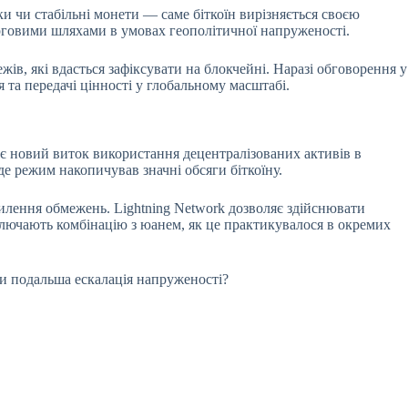
и чи стабільні монети — саме біткоїн вирізняється своєю
орговими шляхами в умовах геополітичної напруженості.
жів, які вдасться зафіксувати на блокчейні. Наразі обговорення у
я та передачі цінності у глобальному масштабі.
ує новий виток використання децентралізованих активів в
е режим накопичував значні обсяги біткоїну.
силення обмежень. Lightning Network дозволяє здійснювати
ключають комбінацію з юанем, як це практикувалося в окремих
чи подальша ескалація напруженості?