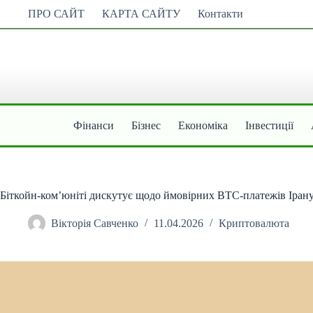
Перейти
ПРО САЙТ
КАРТА САЙТУ
Контакти
до
вмісту
Фінанси
Бізнес
Економіка
Інвестиції
Біткойн-ком’юніті дискутує щодо ймовірних BTC-платежів Ірану
Вікторія Савченко
11.04.2026
Криптовалюта