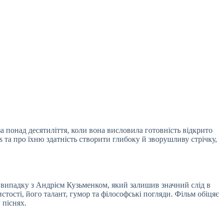
 понад десятиліття, коли вона висловила готовність відкрито
 та про їхню здатність створити глибоку й зворушливу стрічку,
У випадку з Андрієм Кузьменком, який залишив значний слід в
стості, його талант, гумор та філософські погляди. Фільм обіцяє
 піснях.