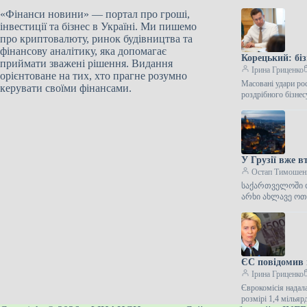
«Фінанси новини» — портал про гроші,
інвестиції та бізнес в Україні. Ми пишемо
про криптовалюту, ринок будівництва та
фінансову аналітику, яка допомагає
Корецький: біз
приймати зважені рішення. Видання
Ірина Гриценко
орієнтоване на тих, хто прагне розумно
Масовані удари рос
керувати своїми фінансами.
роздрібного бізнес
У Грузії вже в
Остап Тимошен
საქართველოში ორ
არხი ახლავე ოთ
ЄС повідомив 
Ірина Гриценко
Єврокомісія надал
розмірі 1,4 мілья