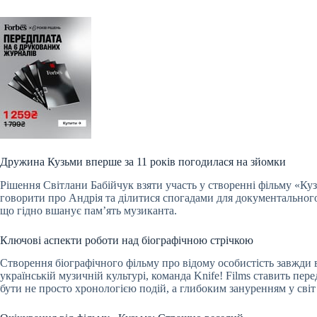
Дружина Кузьми вперше за 11 років погодилася на зйомки
Рішення Світлани Бабійчук взяти участь у створенні фільму «Ку
говорити про Андрія та ділитися спогадами для документального 
що гідно вшанує пам’ять музиканта.
Ключові аспекти роботи над біографічною стрічкою
Створення біографічного фільму про відому особистість завжди 
українській музичній культурі, команда Knife! Films ставить пер
бути не просто хронологією подій, а глибоким зануренням у світ