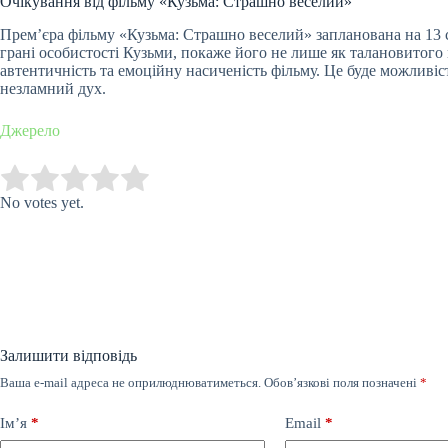
Очікування від фільму «Кузьма: Страшно веселий»
Прем’єра фільму «Кузьма: Страшно веселий» запланована на 13 се
грані особистості Кузьми, покаже його не лише як талановитого
автентичність та емоційну насиченість фільму. Це буде можливіст
незламний дух.
Джерело
Submit Rating
Rate this item:
No votes yet.
Залишити відповідь
Ваша e-mail адреса не оприлюднюватиметься.
Обов’язкові поля позначені
*
Ім’я
*
Email
*