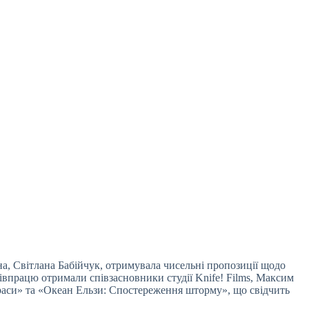
на, Світлана Бабійчук, отримувала чисельні пропозиції щодо
івпрацю отримали співзасновники студії Knife! Films, Максим
раси» та «Океан Ельзи: Спостереження шторму», що свідчить