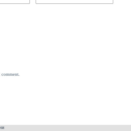
 I comment.
ни