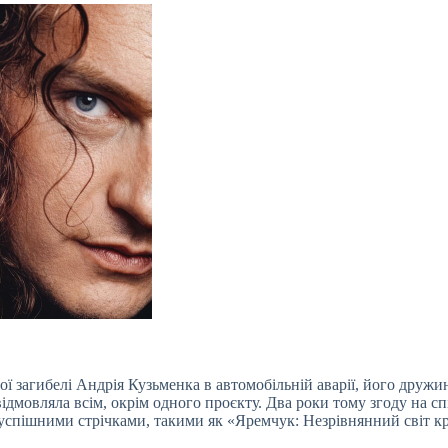
ї загибелі Андрія Кузьменка в автомобільній аварії, його дружи
дмовляла всім, окрім одного проєкту. Два роки тому згоду на сп
 успішними стрічками, такими як «Яремчук: Незрівнянний світ к