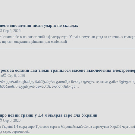
нес-відновлення після ударів по складах
Сер 6, 2026
ійських військ по логістичній інфраструктурі України змусили уряд та ключових гравці
у шукати оперативні рішення для мінімізації
третє за останні два тижні трапилося масове відключення електроенер
ко
Сер 6, 2026
 კვირაში მესამედ მასშტაბური გათიშვა მოხდა ფოტო: report.az გამოიწერეთ ჩვ
ხშაბათს, 5 აგვისტოს საღამოს, თბილისში და…
про новий транш у 1,4 мільярда євро для України
Сер 6, 2026
а Україні 1,4 млрд євро Третього серпня Європейський Союз спрямував Україні черговий
рда євро, отриманий…