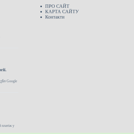
ПРО САЙТ
КАРТА САЙТУ
Контакти
в
гії.
ენი Google
 платіж у