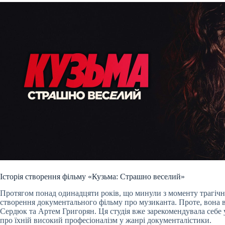
Історія створення фільму «Кузьма: Страшно веселий»
Протягом понад одинадцяти років, що минули з моменту трагічно
створення документального фільму про музиканта. Проте, вона ві
Сердюк та Артем Григорян. Ця студія вже зарекомендувала себе
про їхній високий професіоналізм у жанрі документалістики.