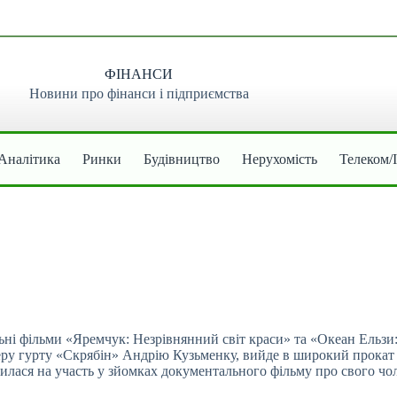
ФІНАНСИ
Новини про фінанси і підприємства
Аналітика
Ринки
Будівництво
Нерухомість
Телеком/
альні фільми «Яремчук: Незрівнянний світ краси» та «Океан Ель
еру гурту «Скрябін» Андрію Кузьменку, вийде в широкий прокат 
илася на участь у зйомках документального фільму про свого чол