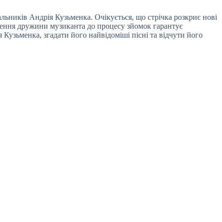
льників Андрія Кузьменка. Очікується, що стрічка розкриє нові
учення дружини музиканта до процесу зйомок гарантує
 Кузьменка, згадати його найвідоміші пісні та відчути його