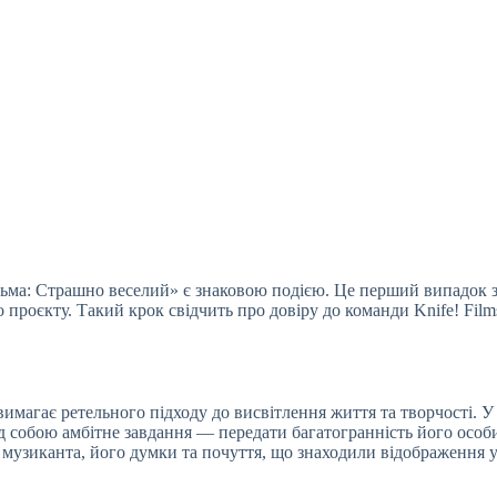
зьма: Страшно веселий» є знаковою подією. Це перший випадок за
проєкту. Такий крок свідчить про довіру до команди Knife! Films
вимагає ретельного підходу до висвітлення життя та творчості. 
ед собою амбітне завдання — передати багатогранність його особи
 музиканта, його думки та почуття, що знаходили відображення у