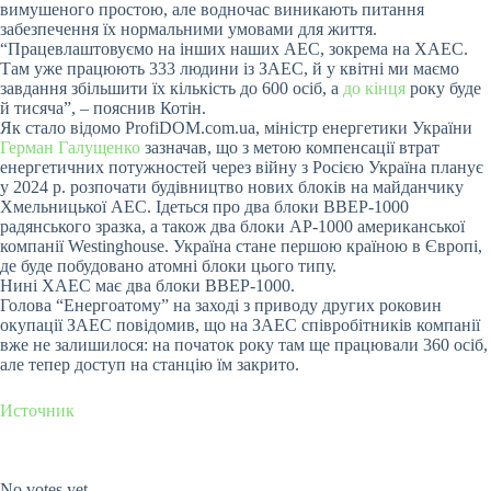
вимушеного простою, але водночас виникають питання
забезпечення їх нормальними умовами для життя.
“Працевлаштовуємо на iнших наших АЕС, зокрема на ХАЕС.
Там уже працюють 333 людини iз ЗАЕС, й у квiтнi ми маємо
завдання збiльшити їх кiлькiсть до 600 осiб, а
до кiнця
року буде
й тисяча”, – пояснив Котiн.
Як стало вiдомо ProfiDOM.com.ua, мiнiстр енергетики України
Герман Галущенко
зазначав, що з метою компенсацiї втрат
енергетичних потужностей через вiйну з Росiєю Україна планує
у 2024 р. розпочати будiвництво нових блокiв на майданчику
Хмельницької АЕС. Iдеться про два блоки ВВЕР-1000
радянського зразка, а також два блоки AP-1000 американської
компанiї Westinghouse. Україна стане першою країною в Європi,
де буде побудовано атомнi блоки цього типу.
Нинi ХАЕС має два блоки ВВЕР-1000.
Голова “Енергоатому” на заходi з приводу других роковин
окупацiї ЗАЕС повiдомив, що на ЗАЕС спiвробiтникiв компанiї
вже не залишилося: на початок року там ще працювали 360 осiб,
але тепер доступ на станцiю їм закрито.
Источник
Submit Rating
Rate this item:
No votes yet.