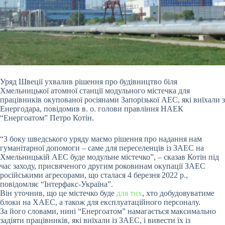
Уряд Швецiї ухвалив рiшення про будiвництво бiля
Хмельницької атомної станцiї модульного мiстечка для
працiвникiв окупованої росiянами Запорiзької АЕС, якi виїхали з
Енергодара, повiдомив в. о. голови правлiння НАЕК
“Енергоатом” Петро Котiн.
“З боку шведського уряду маємо рiшення про надання нам
гуманiтарної допомоги – саме для переселенцiв iз ЗАЕС на
Хмельницькiй АЕС буде модульне мiстечко”, – сказав Котiн пiд
час заходу, присвяченого другим роковинам окупацiї ЗАЕС
росiйськими агресорами, що сталася 4 березня 2022 р.,
повiдомляє “Iнтерфакс-Україна”.
Вiн уточнив, що це мiстечко буде
для тих
, хто добудовуватиме
блоки на ХАЕС, а також для експлуатацiйного персоналу.
За його словами, нинi “Енергоатом” намагається максимально
задiяти працiвникiв, якi виїхали iз ЗАЕС, i вивести їх iз