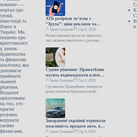
новини» —
С
портал про
К
гроші,
С
АТБ розірвав зв’язок з
інвестиції та
К
“Труха”: ціни реклами та
бізнес в
и
клієнти
Ірина Гриценко
Сер 6, 2026
Україні. Ми
Великі компанії протягом тривалого
пишемо про
часу активно інвестують у рекламу в
криптовалют
анонімних Telegram-каналах. Це
у, ринок
зумовлено високими охопленнями
будівництва
аудиторії та відносно невисокою
та фінансову
аналітику, яка
Судове рішення: ПриватБанк
допомагає
мусить відшкодувати клієнту
приймати
близько 59 тисяч гривень,
Ірина Гриценко
Сер 6, 2026
зважені
незаконно привласнених
рішення.
Суд наказав ПриватБанку повернути
зловмисниками.
кошти клієнтові Краснокутський
Видання
районний суд Харківської області 8
орієнтоване
липня ухвалив рішення, що АТ КБ
на тих, хто
“ПриватБанк” мусить…
прагне
розумно
керувати
Закордонні українці отримали
своїми
можливість продати авто, яке
фінансами.
залишилося в Україні, за
Ірина Гриценко
Сер 6, 2026