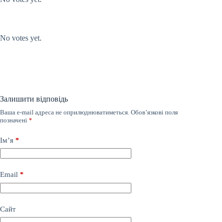
Submit Rating
Rate this item:
No votes yet.
Залишити відповідь
Ваша e-mail адреса не оприлюднюватиметься.
Обов’язкові поля
позначені
*
Ім’я
*
Email
*
Сайт