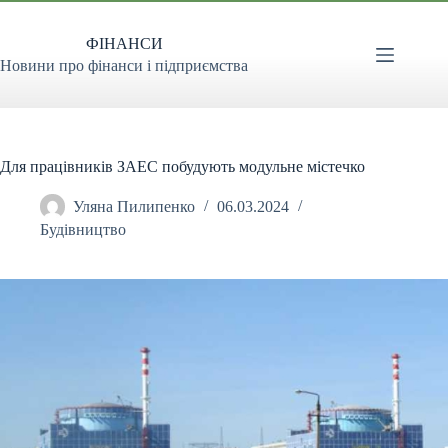
Перейти
до
ФІНАНСИ
вмісту
Новини про фінанси і підприємства
Для працiвникiв ЗАЕС побудують модульне мiстечко
Уляна Пилипенко
06.03.2024
Будівництво