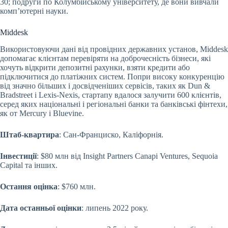
30; подруги по Колумбійському університету, де вони вивчали
компʼютерні науки.
Middesk
Використовуючи дані від провідних державних установ, Middesk
допомагає клієнтам перевіряти на доброчесність бізнеси, які
хочуть відкрити депозитні рахунки, взяти кредити або
підключитися до платіжних систем. Попри високу конкуренцію
від значно більших і досвідченіших сервісів, таких як Dun &
Bradstreet і Lexis-Nexis, стартапу вдалося залучити 600 клієнтів,
серед яких національні і регіональні банки та банківські фінтехи,
як от Mercury і Bluevine.
Штаб-квартира
: Сан-Франциско, Каліфорнія.
Інвестиції
: $80 млн від Insight Partners Canapi Ventures, Sequoia
Capital та інших.
Остання оцінка
: $760 млн.
Дата останньої оцінки
: липень 2022 року.