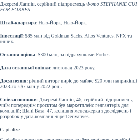
Джеремі Лаппін, серійний підприємець
Фото STEPHANIE CUI
FOR FORBES
Штаб-квартир
а: Нью-Йорк, Нью-Йорк.
Інвестиції
: $85 млн від Goldman Sachs, Altos Ventures, NFX та
інших.
Остання оцінка
: $300 млн, за підрахунками Forbes.
Дата останньої оцінки
: листопад 2023 року.
Досягнення
: річний виторг виріс до майже $20 млн наприкінці
2023-го з $7 млн у 2022 році.
Співзасновники
: Джеремі Лаппін, 46, серійний підприємець,
чиїм попереднім проєктом був маркетплейс гедгантерів для
компаній; Шані Ваза, 47, колишня менеджерка з досліджень і
розробок у дата-компанії SuperDerivatives.
Capitalize
Capitalize допомагає користувачам знайти свої старі пенсійні