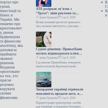
портал про
К
гроші,
С
АТБ розірвав зв’язок з
інвестиції та
К
“Труха”: ціни реклами та
бізнес в
и
клієнти
Ірина Гриценко
Сер 6, 2026
Україні. Ми
Великі компанії протягом тривалого
пишемо про
часу активно інвестують у рекламу в
криптовалют
анонімних Telegram-каналах. Це
у, ринок
зумовлено високими охопленнями
будівництва
аудиторії та відносно невисокою
та фінансову
аналітику, яка
Судове рішення: ПриватБанк
допомагає
мусить відшкодувати клієнту
приймати
близько 59 тисяч гривень,
Ірина Гриценко
Сер 6, 2026
зважені
незаконно привласнених
рішення.
Суд наказав ПриватБанку повернути
зловмисниками.
кошти клієнтові Краснокутський
Видання
районний суд Харківської області 8
орієнтоване
липня ухвалив рішення, що АТ КБ
на тих, хто
“ПриватБанк” мусить…
прагне
розумно
керувати
Закордонні українці отримали
своїми
можливість продати авто, яке
фінансами.
залишилося в Україні, за
Ірина Гриценко
Сер 6, 2026
допомогою “Дії” – МВС
Перереєстрація транспортних засобів
для українців за кордоном Громадяни