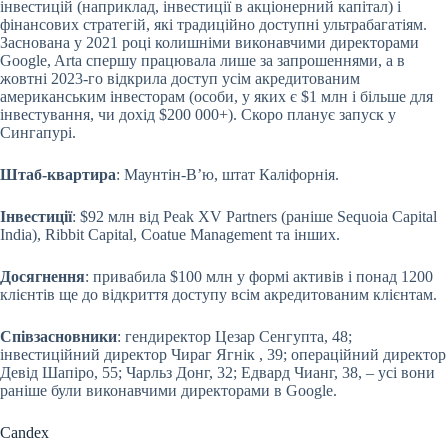
інвестицій (наприклад, інвестиції в акціонерний капітал) і
фінансових стратегій, які традиційно доступні ультрабагатіям.
Заснована у 2021 році колишніми виконавчими директорами
Google, Arta спершу працювала лише за запрошеннями, а в
жовтні 2023-го відкрила доступ усім акредитованим
американським інвесторам (особи, у яких є $1 млн і більше для
інвестування, чи дохід $200 000+). Скоро планує запуск у
Сингапурі.
Штаб-квартира
: Маунтін-Вʼю, штат Каліфорнія.
Інвестиції
: $92 млн від Peak XV Partners (раніше Sequoia Capital
India), Ribbit Capital, Coatue Management та інших.
Досягнення
: привабила $100 млн у формі активів і понад 1200
клієнтів ще до відкриття доступу всім акредитованим клієнтам.
Співзасновники
: гендиректор Цезар Сенгупта, 48;
інвестиційний директор Чираг Ягнік , 39; операційний директор
Девід Шапіро, 55; Чарльз Донг, 32; Едвард Чианг, 38, – усі вони
раніше були виконавчими директорами в Google.
Candex