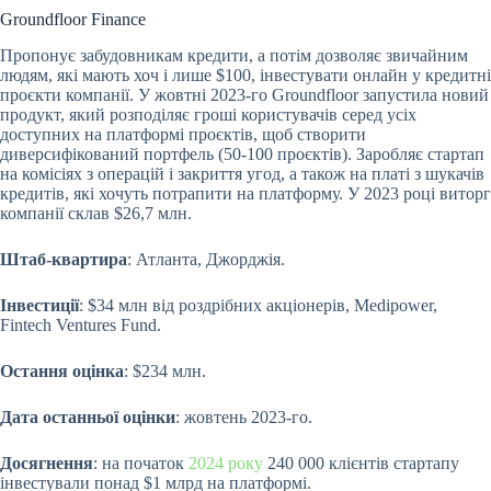
Groundfloor Finance
Пропонує забудовникам кредити, а потім дозволяє звичайним
людям, які мають хоч і лише $100, інвестувати онлайн у кредитні
проєкти компанії. У жовтні 2023-го Groundfloor запустила новий
продукт, який розподіляє гроші користувачів серед усіх
доступних на платформі проєктів, щоб створити
диверсифікований портфель (50-100 проєктів). Заробляє стартап
на комісіях з операцій і закриття угод, а також на платі з шукачів
кредитів, які хочуть потрапити на платформу. У 2023 році виторг
компанії склав $26,7 млн.
Штаб-квартира
: Атланта, Джорджія.
Інвестиції
: $34 млн від роздрібних акціонерів, Medipower,
Fintech Ventures Fund.
Остання оцінка
: $234 млн.
Дата останньої оцінки
: жовтень 2023-го.
Досягнення
: на початок
2024 року
240 000 клієнтів стартапу
інвестували понад $1 млрд на платформі.