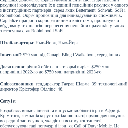
рахунки і консолідувати їх в єдиний пенсійний рахунок у одного
з інституційних партнерів, серед яких Betterment, Schwab, SoFi і
Robinhood. Окрім пропозицій для індивідуальних споживачів,
Capitalize працює з корпоративними клієнтами, пропонуючи
вбудовану технологію перенесення пенсійних рахунків у таких
застосунках, як Robinhood і SoFi.
Штаб-квартира
: Нью-Йорк, Нью-Йорк.
Інвестиції
: $20 млн від Canapi, Bling і Walkabout, серед інших.
Досягнення
: річний обіг на платформі виріс з $250 млн
наприкінці 2022-го до $750 млн наприкінці 2023-го.
Співзасновники
: гендиректор Гаурав Шарма, 39; технологічний
директор Крістофер Філліпс, 48.
Carry1st
Розробляє, видає ліцензії та випускає мобільні ігри в Африці.
Крім того, компанія керує платіжною платформою для покупок
всередині застосунків, яка діє на всьому континенті,
обслуговуючи такі популярні ігри, як Call of Duty: Mobile. Це