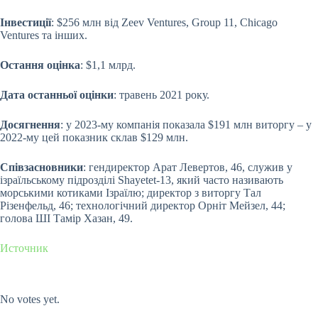
Інвестиції
: $256 млн від Zeev Ventures, Group 11, Chicago
Ventures та інших.
Остання оцінка
: $1,1 млрд.
Дата останньої оцінки
: травень 2021 року.
Досягнення
: у 2023-му компанія показала $191 млн виторгу – у
2022-му цей показник склав $129 млн.
Співзасновники
: гендиректор Арат Левертов, 46, служив у
ізраїльському підрозділі Shayetet-13, який часто називають
морськими котиками Ізраїлю; директор з виторгу Тал
Різенфельд, 46; технологічний директор Орніт Мейзел, 44;
голова ШІ Тамір Хазан, 49.
Источник
Submit Rating
Rate this item:
No votes yet.