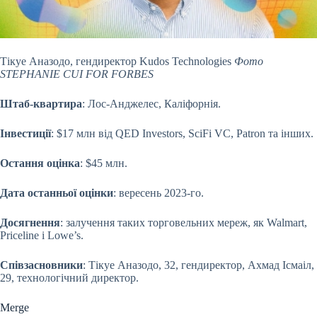
Тікуе Аназодо, гендиректор Kudos Technologies
Фото
STEPHANIE CUI FOR FORBES
Штаб-квартира
: Лос-Анджелес, Каліфорнія.
Інвестиції
: $17 млн від QED Investors, SciFi VC, Patron та інших.
Остання оцінка
: $45 млн.
Дата останньої оцінки
: вересень 2023-го.
Досягнення
: залучення таких торговельних мереж, як Walmart,
Priceline і Lowe’s.
Співзасновники
: Тікуе Аназодо, 32, гендиректор, Ахмад Ісмаіл,
29, технологічний директор.
Merge