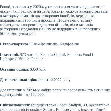
Found, заснована у 2020-му, створена для малих підприємців і
людей, які працюють на себе. Клієнти можуть використовувати
платформу компанії для створення інвойсів, керування
підрядниками і обліком проєктів. Послугами стартапу
користується широкий діапазон бізнесів, від власників
ресторанів і продавців на Etsy до підрядників і незалежних
бізнес-консультантів.
Штаб-квартира
: Сан-Франциско, Каліфорнія.
Інвестиції
: $73 млн від Sequoia Capital, Founders Fund і
Lightspeed Venture Partners.
Остання оцінка
: $350 млн.
Дата останньої оцінки
: лютий 2022 року.
Досягнення
: у 2023-му майже вдвічі виросла кількість активних
користувачів – до 122 000.
Співзасновники
: гендиректорка Лорен Майрік, 39, бухгалтерка,
яка провела вісім років у Square; Коннор Данн, інвестиційний