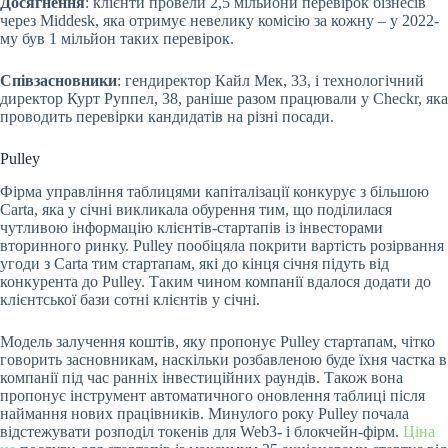
Досягнення
: клієнти провели 2,5 мільйони перевірок бізнесів
через Middesk, яка отримує невелику комісію за кожну – у 2022-
му був 1 мільйон таких перевірок.
Співзасновники
: гендиректор Кайл Мек, 33, і технологічний
директор Курт Руппел, 38, раніше разом працювали у Checkr, яка
проводить перевірки кандидатів на різні посади.
Pulley
Фірма управління таблицями капіталізації конкурує з більшою
Carta, яка у січні викликала обурення тим, що поділилася
чутливою інформацію клієнтів-стартапів із інвесторами
вторинного ринку. Pulley пообіцяла покрити вартість розірвання
угоди з Carta тим стартапам, які до кінця січня підуть від
конкурента до Pulley. Таким чином компанії вдалося додати до
клієнтської бази сотні клієнтів у січні.
Модель залучення коштів, яку пропонує Pulley стартапам, чітко
говорить засновникам, наскільки розбавленою буде їхня частка в
компанії під час ранніх інвестиційних раундів. Також вона
пропонує інструмент автоматичного оновлення таблиці після
наймання нових працівників. Минулого року Pulley почала
відстежувати розподіл токенів для Web3- і блокчейн-фірм.
Ціна