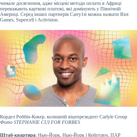
чимале досягнення, адже місцеві методи оплати в Африці
переважають карткові платежі, які домінують у Північній
Америці. Серед інших партнерів Carry1st можна назвати Riot
Games, Supercell і Activision.
Кордел Роббін-Кокер, колишній віцепрезидент Carlyle Group
Фото STEPHANIE CUI FOR FORBES
Штаб-квартира
: Нью-Йорк, Нью-Йорк і Кейптаун, ПАР