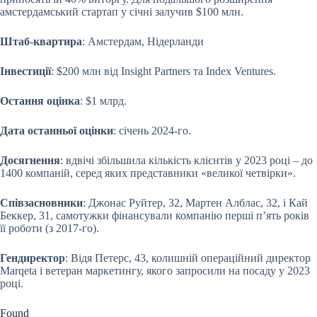
амстердамський стартап у січні залучив $100 млн.
Штаб-квартира
: Амстердам, Нідерланди
Інвестиції
: $200 млн від Insight Partners та Index Ventures.
Остання оцінка
: $1 млрд.
Дата останньої оцінки
: січень 2024-го.
Досягнення
: вдвічі збільшила кількість клієнтів у 2023 році – до
1400 компаній, серед яких представники «великої четвірки».
Співзасновники
: Джонас Руйтер, 32, Мартен Алблас, 32, і Кай
Беккер, 31, самотужки фінансували компанію перші пʼять років
її роботи (з 2017-го).
Гендиректор
: Відя Петерс, 43, колишній операційний директор
Marqeta і ветеран маркетингу, якого запросили на посаду у 2023
році.
Found