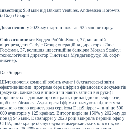
Інвестиції
: $58 млн від Bitkraft Ventures, Andreessen Horowitz
(a16z) і Google.
Досягнення
: у 2023-му стартап показав $25 млн виторгу.
Співзасновники
: Кордел Роббін-Кокер, 37, колишній
віцепрезидент Carlyle Group; операційна директорка Люсі
Гоффман, 37, колишня інвестиційна банкірка Morgan Stanley;
технологічний директор Тінотенда Мундагепфуфу, 38, софт-
інженер.
DataSnipper
ШІ-технологія компанії робить аудит і бухгалтерські звіти
ефективнішими: програма бере цифри з фінансових документів
(рахунки, банківські виписки чи навіть записи від руки) і
порівнює їх із даними про витрати, принагідно перевіряючи,
щоб все збігалося. Аудиторські фірми оплачують підписку за
кожного свого користувача сервісом DataSnipper – нині це 500
000 аудиторів у 125 країнах. Виторг виріс на 150% у 2023-му до
понад $45 млн. Datasnipper у 2023 році відкрила перший офіс у
США, щоб краще обслуговувати американських клієнтів, які
приносять їй 40% виторгу. Для подальшого розширення