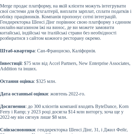
Merge продає платформу, на якій клієнти можуть інтегрувати
свої системи для бухгалтерії, виплати зарплат, сплати податків і
обліку працівників. Компанія пропонує сотні інтеграцій.
Гендиректорка Шенсі Дінг порівнює свою платформу з єдиним
онлайн-магазином їжі на винос, де ви можете замовити
китайські, індійські чи італійські страви без необхідності
розбиратися з сайтом кожного ресторану окремо.
Штаб-квартира
: Сан-Франциско, Каліфорнія.
Інвестиції
: $75 млн від Accel Partners, New Enterprise Associates,
Addition та інших.
Остання оцінка
: $325 млн.
Дата останньої оцінки
: жовтень 2022-го.
Досягнення
: до 300 клієнтів компанії входять ByteDance, Korn
Ferry і Ramp; у 2023 році досягла $14 млн виторгу, хоча ще у
2022-му він сягнув лише $8 млн.
Співзасновники
: гендиректорка Шенсі Дінг, 31, і Джил Фейг,