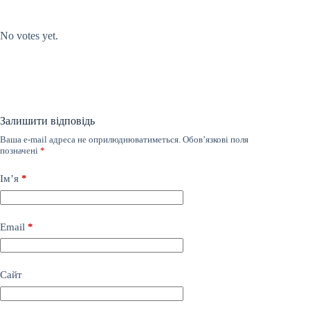
Submit Rating
Rate this item:
No votes yet.
Залишити відповідь
Ваша e-mail адреса не оприлюднюватиметься.
Обов’язкові поля
позначені
*
Ім’я
*
Email
*
Сайт