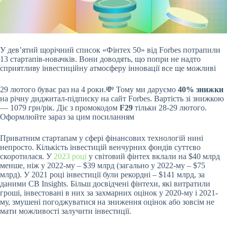
У девʼятий щорічний список «Фінтех 50» від Forbes потрапили
13 стартапів-новачків. Вони доводять, що попри не надто
сприятливу інвестиційну атмосферу інновації все ще
можливі
29 лютого буває раз на 4 роки.💸 Тому ми даруємо
40%
знижки
на річну диджитал-підписку на сайт Forbes. Вартість зі знижкою
— 1079 грн/рік. Діє з промокодом
F29
тільки 28-29 лютого.
Оформлюйте зараз за цим посиланням
Приватним стартапам у сфері фінансових технологій нині
непросто. Кількість інвестицій венчурних фондів суттєво
скоротилася. У
2023 році
у світовий фінтех вклали на $40 млрд
менше, ніж у 2022-му – $39 млрд (загально у 2022-му – $75
млрд). У 2021 році інвестиції були рекордні – $141 млрд, за
даними CB Insights. Більш досвідчені фінтехи, які витратили
гроші, інвестовані в них за захмарних оцінок у 2020-му і 2021-
му, змушені погоджуватися на зниження оцінок або зовсім не
мати можливості залучити інвестиції.