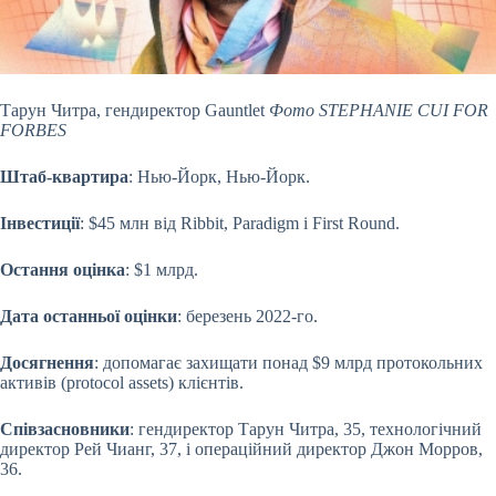
Тарун Читра, гендиректор Gauntlet
Фото STEPHANIE CUI FOR
FORBES
Штаб-квартира
: Нью-Йорк, Нью-Йорк.
Інвестиції
: $45 млн від Ribbit, Paradigm і First Round.
Остання оцінка
: $1 млрд.
Дата останньої оцінки
: березень 2022-го.
Досягнення
: допомагає захищати понад $9 млрд протокольних
активів (protocol assets) клієнтів.
Співзасновники
: гендиректор Тарун Читра, 35, технологічний
директор Рей Чианг, 37, і операційний директор Джон Морров,
36.