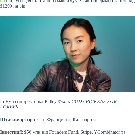
на
послуги для стартапів із максимум 25 акціонерами стартує від
$1200 на рік.
Їн Ву, гендиректорка Pulley
Фото CODY PICKENS FOR
FORBES
Штаб-квартира
: Сан-Франциско, Каліфорнія.
Інвестиції
: $50 млн від Founders Fund, Stripe, YCombinator та