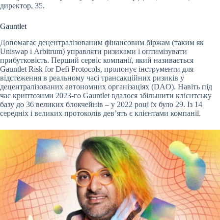
директор, 35.
Gauntlet
Допомагає децентралізованим фінансовим біржам (таким як
Uniswap і Arbitrum) управляти ризиками і оптимізувати
прибутковість. Перший сервіс компанії, який називається
Gauntlet Risk for Defi Protocols, пропонує інструменти для
відстеження в реальному часі трансакційних ризиків у
децентралізованих автономних організаціях (DAO). Навіть під
час криптозими 2023-го Gauntlet вдалося збільшити клієнтську
базу до 36 великих блокчейнів – у 2022 році їх було 29. Із 14
середніх і великих протоколів девʼять є клієнтами компанії.