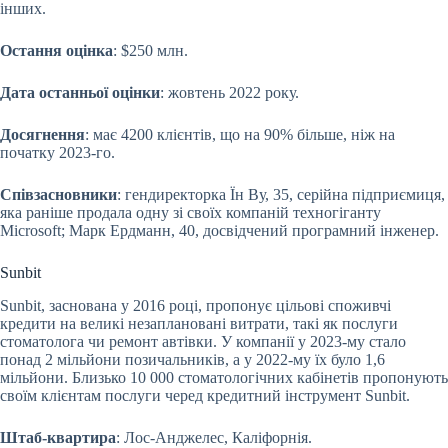
інших.
Остання оцінка
: $250 млн.
Дата останньої оцінки
: жовтень 2022 року.
Досягнення
: має 4200 клієнтів, що на 90% більше, ніж на
початку 2023-го.
Співзасновники
: гендиректорка Їн Ву, 35, серійна підприємиця,
яка раніше продала одну зі своїх компаній техногіганту
Microsoft; Марк Ердманн, 40, досвідчений програмний інженер.
Sunbit
Sunbit, заснована у 2016 році, пропонує цільові споживчі
кредити на великі незаплановані витрати, такі як послуги
стоматолога чи ремонт автівки. У компанії у 2023-му стало
понад 2 мільйони позичальників, а у 2022-му їх було 1,6
мільйони. Близько 10 000 стоматологічних кабінетів пропонують
своїм клієнтам послуги черед кредитний інструмент Sunbit.
Штаб-квартира
: Лос-Анджелес, Каліфорнія.