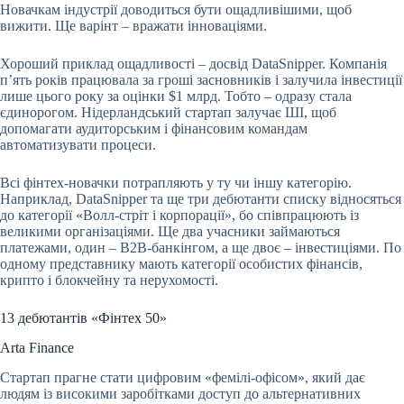
Новачкам індустрії доводиться бути ощадливішими, щоб
вижити. Ще варінт – вражати інноваціями.
Хороший приклад ощадливості – досвід DataSnipper. Компанія
пʼять років працювала за гроші засновників і залучила інвестиції
лише цього року за оцінки $1 млрд. Тобто – одразу стала
єдинорогом. Нідерландський стартап залучає ШІ, щоб
допомагати аудиторським і фінансовим командам
автоматизувати процеси.
Всі фінтех-новачки потрапляють у ту чи іншу категорію.
Наприклад, DataSnipper та ще три дебютанти списку відносяться
до категорії «Волл-стріт і корпорації», бо співпрацюють із
великими організаціями. Ще два учасники займаються
платежами, один – B2B-банкінгом, а ще двоє – інвестиціями. По
одному представнику мають категорії особистих фінансів,
крипто і блокчейну та нерухомості.
13 дебютантів «Фінтех 50»
Arta Finance
Стартап прагне стати цифровим «фемілі-офісом», який дає
людям із високими заробітками доступ до альтернативних