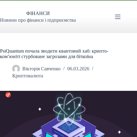
Перейти
до
ФІНАНСИ
вмісту
Новини про фінанси і підприємства
PsiQuantum почала зводити квантовий хаб: крипто-
ком’юніті стурбоване загрозами для біткоїна
Вікторія Савченко
06.03.2026
Криптовалюта