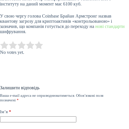
інституту на даний момент має 6100 куб.
У свою чергу голова Coinbase Брайан Армстронг назвав
квантову загрозу для криптоактивів «контрольованою» і
зазначив, що компанія готується до переходу на
нові стандарти
шифрування.
Submit Rating
Rate this item:
No votes yet.
Залишити відповідь
Ваша e-mail адреса не оприлюднюватиметься.
Обов’язкові поля
позначені
*
Ім’я
*