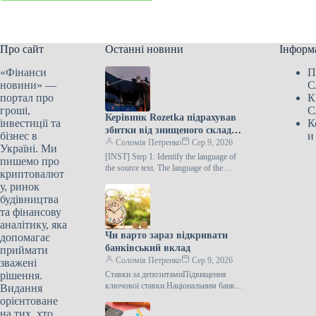
Про сайт
Останні новини
Інформ
«Фінанси
П
новини» —
С
портал про
К
гроші,
С
Керівник Rozetka підрахував
інвестиції та
К
збитки від знищеного складу
бізнес в
и
на суму в кілька мільярдів
Соломія Петренко
Сер 9, 2026
Україні. Ми
гривень
[INST] Step 1: Identify the language of
пишемо про
the source text. The language of the
криптовалют
source text is Ukrainian. Step 2:…
у, ринок
будівництва
та фінансову
аналітику, яка
Чи варто зараз відкривати
допомагає
банківський вклад
приймати
Соломія Петренко
Сер 9, 2026
зважені
рішення.
Ставки за депозитамиПідвищення
ключової ставки Національним банком
Видання
поки не призвело до зростання
орієнтоване
відсотків за депозитними вкладами.
на тих, хто