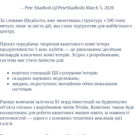
– Pete Shadbolt (@PeteShadbolt) March 5, 2026
За словами Шедболта, вже змонтовано структуру з 500 тонн
металу лише за шість діб, яка стане підґрунтям для майбутнього
центру.
Проєкт передбачає творення квантового комп’ютера
продуктивністю 1 млн. кубітів — це рівнозначно десяткам
мільярдів класичних комп’ютерів. Згідно з розробниками,
система має стати базисом для:
новітніх генерацій ШІ-суперкомп’ютерів;
складних наукових моделювань;
завдань, недоступних звичайним обчислювальним
системам.
Раніше компанія залучила $1 млрд інвестицій на будівництво
об’єкта спільно з виробником чипів Nvidia. Комплекс також буде
налаштовано для роботи квантових машин навіть за наявності
неточностей — одного з основних технічних викликів цієї
галузі.