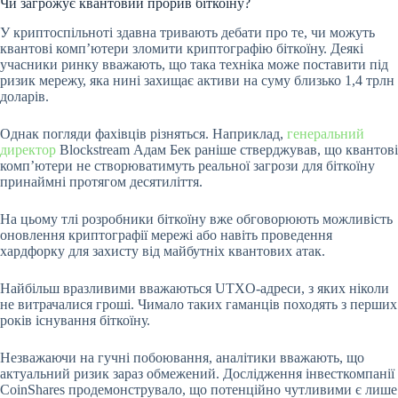
Чи загрожує квантовий прорив біткоїну?
У криптоспільноті здавна тривають дебати про те, чи можуть
квантові комп’ютери зломити криптографію біткоїну. Деякі
учасники ринку вважають, що така техніка може поставити під
ризик мережу, яка нині захищає активи на суму близько 1,4 трлн
доларів.
Однак погляди фахівців різняться. Наприклад,
генеральний
директор
Blockstream Адам Бек раніше стверджував, що квантові
комп’ютери не створюватимуть реальної загрози для біткоїну
принаймні протягом десятиліття.
На цьому тлі розробники біткоїну вже обговорюють можливість
оновлення криптографії мережі або навіть проведення
хардфорку для захисту від майбутніх квантових атак.
Найбільш вразливими вважаються UTXO-адреси, з яких ніколи
не витрачалися гроші. Чимало таких гаманців походять з перших
років існування біткоїну.
Незважаючи на гучні побоювання, аналітики вважають, що
актуальний ризик зараз обмежений. Дослідження інвесткомпанії
CoinShares продемонструвало, що потенційно чутливими є лише