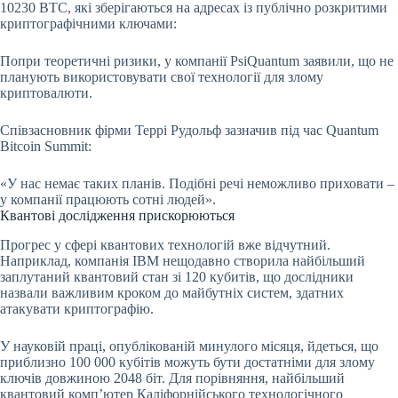
10230 BTC, які зберігаються на адресах із публічно розкритими
криптографічними ключами:
Попри теоретичні ризики, у компанії PsiQuantum заявили, що не
планують використовувати свої технології для злому
криптовалюти.
Співзасновник фірми Террі Рудольф зазначив під час Quantum
Bitcoin Summit:
«У нас немає таких планів. Подібні речі неможливо приховати –
у компанії працюють сотні людей».
Квантові дослідження прискорюються
Прогрес у сфері квантових технологій вже відчутний.
Наприклад, компанія IBM нещодавно створила найбільший
заплутаний квантовий стан зі 120 кубитів, що дослідники
назвали важливим кроком до майбутніх систем, здатних
атакувати криптографію.
У науковій праці, опублікованій минулого місяця, йдеться, що
приблизно 100 000 кубітів можуть бути достатніми для злому
ключів довжиною 2048 біт. Для порівняння, найбільший
квантовий комп’ютер Каліфорнійського технологічного