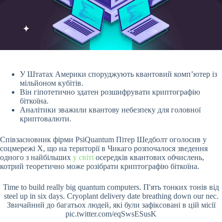
У Штатах Америки споруджують квантовий комп’ютер із
мільйоном кубітів.
Він гіпотетично здатен розшифрувати криптографію
біткоїна.
Аналітики зважили квантову небезпеку для головної
криптовалюти.
Співзасновник фірми PsiQuantum Пітер Шедболт оголосив у
соцмережі X, що на території в Чикаго розпочалося зведення
одного з найбільших
у світі
осередків квантових обчислень,
котрий теоретично може розібрати криптографію біткоїна.
Time to build really big quantum computers. П'ять тонких тонів від
steel up in six days. Cryoplant delivery date breathing down our nec.
Звичайний до багатьох людей, які були зафіксовані в цій місії
pic.twitter.com/eqSwsESusK