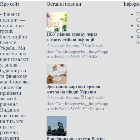
Про сайт
Останні новини
Інформ
«Фінанси
П
новини» —
С
портал про
К
гроші,
С
НБУ підняв ставку через
інвестиції та
К
загрозу стійкої інфляції —
бізнес в
и
Лепушинський
Соломія Петренко
Сер 8, 2026
Україні. Ми
class=”ArticleImagestyles__ImageWrapp
пишемо про
er-sc-lvd8v9-0 cWMVnY”> НБУ
криптовалют
збільшив ставку через загрозу
у, ринок
закріплення інфляції —
будівництва
Лепушинський30 липня НБУ
та фінансову
несподівано для багатьох
аналітику, яка
Зростання вартості оренди
допомагає
житла на півдні України
приймати
Соломія Петренко
Сер 8, 2026
зважені
рішення.
class=”ArticleImagestyles__ImageWrapp
er-sc-lvd8v9-0 cWMVnY”> Як зросла
Видання
оренда квартир на півдні
орієнтоване
УкраїниВартість довгострокової
на тих, хто
оренди житла в південних регіонах
прагне
України
розумно
керувати
Виробництво системи Patriot