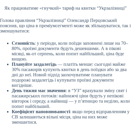
Як працюватиме «гнучкий» тариф на квитки “Укрзалізниці”
Голова правління “Укрзалізниці” Олександр Перцовський
пояснив, що ціна в преміумсегменті може як збільшуватися, так і
зменшуватися:
Сезонність
: у періоди, коли поїзди заповнені лише на 70–
80%, проїзні документи будуть дешевшими. А в пікові
місяці, як-от серпень, коли попит найбільший, ціна буде
вищою.
Плануйте заздалегідь
— платіть менше: сьогодні майже
30% пасажирів купують квитки в день поїздки або за два
дні до неї. Новий підхід заохочуватиме планувати
подорожі заздалегідь і купувати проїзні документи
вигідніше.
День тижня має значення
: в “УЗ” врахували зміну свят і
пасажирських потоків: найнижчі ціни будуть у непікові
вівторок і середу, а найвищі — у п’ятницю та неділю, коли
попит найбільший.
Коефіцієнт наповнюваності
: якщо перед відправленням у
СВ залишаються вільні місця, ціна на них може
зменшитися.