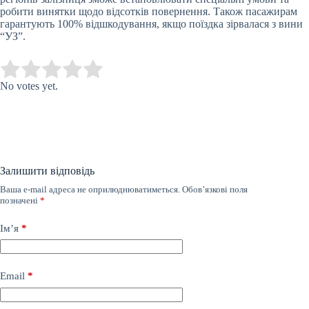
робити винятки щодо відсотків повернення. Також пасажирам
гарантують 100% відшкодування, якщо поїздка зірвалася з вини
“УЗ”.
Submit Rating
Rate this item:
No votes yet.
Залишити відповідь
Ваша e-mail адреса не оприлюднюватиметься.
Обов’язкові поля
позначені
*
Ім’я
*
Email
*