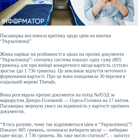
Пасажирка висловила критику щодо ціни на квитки
“Укрзалізниці”
Жінка нарікає на розбіжності в цінах на проїзні документи
“Укрзалізниці”: спочатку система показує одну
суму (805
гривень), але при виборі конкретного місця вартість суттєво
зростає (до 1 736 гривень). Це викликає відчуття неточного
формування вартості. Про це вона повідомила 30 березня в
соціальній мережі Threads.
Вона розглядала проїзні документи на поїзд №053Д за
маршрутом Дніпро-Головний — Одеса-Головна на 17 квітня.
Пасажирка звернула увагу на відмінність у вартості проїзних
документів.
“Хтось розуміє, чому так відрізняються ціни в “Укрзалізниці”?
Показує 805 гривень, починаєш вибирати місце — вибираю
одне місце, 1 736 гривень. Як таке могло статися?”, – запитує