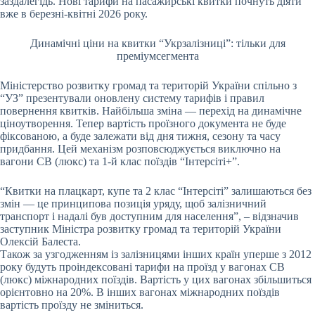
заздалегідь. Нові тарифи на пасажирські квитки почнуть діяти
вже в березні-квітні 2026 року.
Динамічні ціни на квитки “Укрзалізниці”: тільки для
преміумсегмента
Міністерство розвитку громад та територій України спільно з
“УЗ” презентували оновлену систему тарифів і правил
повернення квитків. Найбільша зміна — перехід на динамічне
ціноутворення. Тепер вартість проїзного документа не буде
фіксованою, а буде залежати від дня тижня, сезону та часу
придбання. Цей механізм розповсюджується виключно на
вагони СВ (люкс) та 1-й клас поїздів “Інтерсіті+”.
“Квитки на плацкарт, купе та 2 клас “Інтерсіті” залишаються без
змін — це принципова позиція уряду, щоб залізничний
транспорт і надалі був доступним для населення”, – відзначив
заступник Міністра розвитку громад та територій України
Олексій Балеста.
Також за узгодженням із залізницями інших країн уперше з 2012
року будуть проіндексовані тарифи на проїзд у вагонах СВ
(люкс) міжнародних поїздів. Вартість у цих вагонах збільшиться
орієнтовно на 20%. В інших вагонах міжнародних поїздів
вартість проїзду не зміниться.