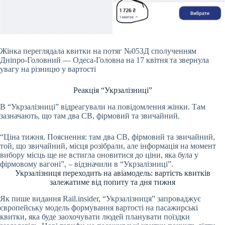
Жінка переглядала квитки на потяг №053Д сполученням
Дніпро-Головний — Одеса-Головна на 17 квітня та звернула
увагу на різницю у вартості
Реакція “Укрзалізниці”
В “Укрзалізниці” відреагували на повідомлення жінки. Там
зазначають, що там два СВ, фірмовий та звичайний.
“Ціна тижня. Пояснення: там два СВ, фірмовий та звичайний,
той, що звичайний, місця розібрали, але інформація на момент
вибору місць ще не встигла оновитися до ціни, яка була у
фірмовому вагоні”, – відзначили в “Укрзалізниці”.
Укрзалізниця переходить на авіамодель: вартість квитків
залежатиме від попиту та дня тижня
Як пише видання Rail.insider, “Укрзалізниця” запроваджує
європейську модель формування вартості на пасажирські
квитки, яка буде заохочувати людей планувати поїздки