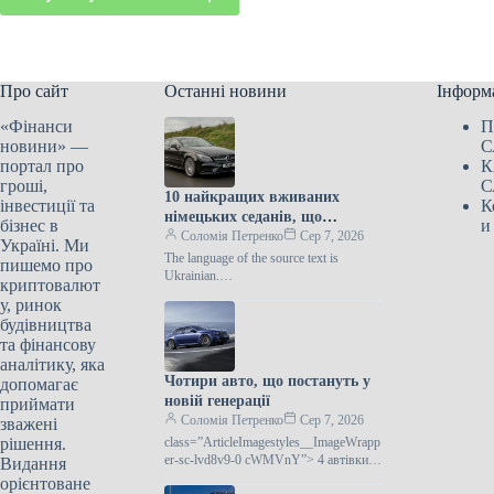
Про сайт
Останні новини
Інформ
«Фінанси
П
новини» —
С
портал про
К
гроші,
С
10 найкращих вживаних
інвестиції та
К
німецьких седанів, що
бізнес в
и
пропонують комфорт,
Соломія Петренко
Сер 7, 2026
Україні. Ми
потужність та вигідну ціну
The language of the source text is
пишемо про
Ukrainian.
криптовалют
class=”ArticleImagestyles__ImageWrapp
у, ринок
er-sc-lvd8v9-0 cWMVnY”> Mercedes-
будівництва
Benz CLSЗнайти автомобіль, який
та фінансову
поєднує комфорт,
аналітику, яка
Чотири авто, що постануть у
допомагає
новій генерації
приймати
Соломія Петренко
Сер 7, 2026
зважені
рішення.
class=”ArticleImagestyles__ImageWrapp
er-sc-lvd8v9-0 cWMVnY”> 4 автівки,
Видання
що отримають нове поколінняПісля
орієнтоване