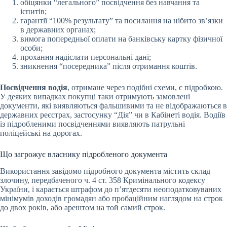
обіцянки “легального” посвідчення без навчання та
іспитів;
гарантії “100% результату” та посилання на нібито зв’язки
в державних органах;
вимога попередньої оплати на банківську картку фізичної
особи;
прохання надіслати персональні дані;
зникнення “посередника” після отримання коштів.
Посвідчення водія
, отримане через подібні схеми, є підробкою.
У деяких випадках покупці таки отримують замовлені
документи, які виявляються фальшивими та не відображаються в
державних реєстрах, застосунку “Дія” чи в Кабінеті водія. Водіїв
із підробленими посвідченнями виявляють патрульні
поліцейські на дорогах.
Що загрожує власнику підробленого документа
Використання завідомо підробного документа містить склад
злочину, передбаченого ч. 4 ст. 358 Кримінального кодексу
України, і карається штрафом до п’ятдесяти неоподатковуваних
мінімумів доходів громадян або пробаційним наглядом на строк
до двох років, або арештом на той самий строк.