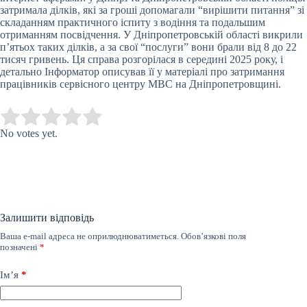
затримала ділків, які за гроші допомагали “вирішити питання” зі
складанням практичного іспиту з водіння та подальшим
отриманням посвідчення. У Дніпропетровській області викрили
п’ятьох таких ділків, а за свої “послуги” вони брали від 8 до 22
тисяч гривень. Ця справа розгорілася в середині 2025 року, і
детально Інформатор описував її у матеріалі про затримання
працівників сервісного центру МВС на Дніпропетровщині.
Submit Rating
Rate this item:
No votes yet.
Залишити відповідь
Ваша e-mail адреса не оприлюднюватиметься.
Обов’язкові поля
позначені
*
Ім’я
*