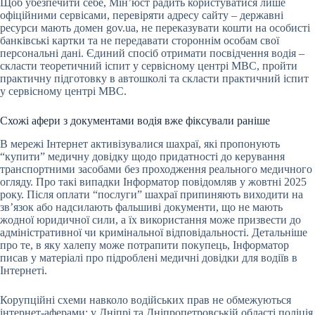
Щоб убезпечити себе, Мін’юст радить користуватися лише
офіційними сервісами, перевіряти адресу сайту – державні
ресурси мають домен gov.ua, не переказувати кошти на особисті
банківські картки та не передавати стороннім особам свої
персональні дані. Єдиний спосіб отримати посвідчення водія –
скласти теоретичний іспит у сервісному центрі МВС, пройти
практичну підготовку в автошколі та скласти практичний іспит
у сервісному центрі МВС.
Схожі афери з документами водія вже фіксували раніше
В мережі Інтернет активізувалися шахраї, які пропонують
“купити” медичну довідку щодо придатності до керування
транспортними засобами без проходження реального медичного
огляду. Про такі випадки Інформатор повідомляв у жовтні 2025
року. Після оплати “послуги” шахраї припиняють виходити на
зв’язок або надсилають фальшиві документи, що не мають
жодної юридичної сили, а їх використання може призвести до
адміністративної чи кримінальної відповідальності. Детальніше
про те, в яку халепу може потрапити покупець, Інформатор
писав у матеріалі про підроблені медичні довідки для водіїв в
Інтернеті.
Корупційні схеми навколо водійських прав не обмежуються
інтернет-аферами: у Дніпрі та Дніпропетровській області поліція