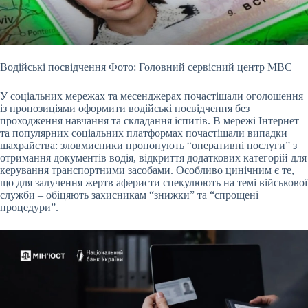
Водійські посвідчення Фото: Головний сервісний центр МВС
У соціальних мережах та месенджерах почастішали оголошення
із пропозиціями оформити водійські посвідчення без
проходження навчання та складання іспитів. В мережі Інтернет
та популярних соціальних платформах почастішали випадки
шахрайства: зловмисники пропонують “оперативні послуги” з
отримання документів водія, відкриття додаткових категорій для
керування транспортними засобами. Особливо цинічним є те,
що для залучення жертв аферисти спекулюють на темі військової
служби – обіцяють захисникам “знижки” та “спрощені
процедури”.