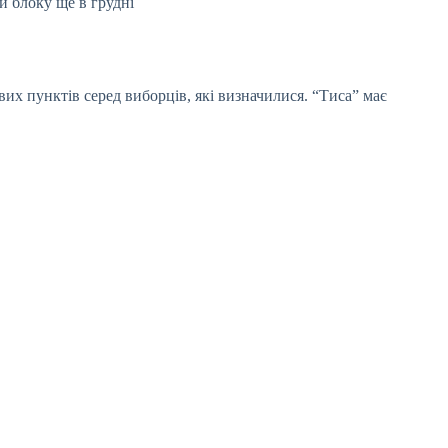
и блоку ще в грудні
их пунктів серед виборців, які визначилися. “Тиса” має