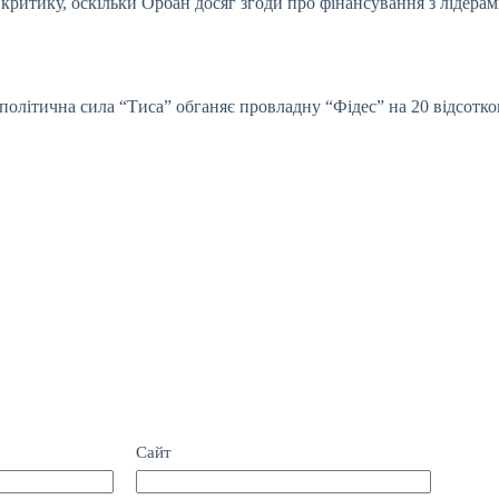
критику, оскільки Орбан досяг згоди про фінансування з лідерам
літична сила “Тиса” обганяє провладну “Фідес” на 20 відсотков
Сайт