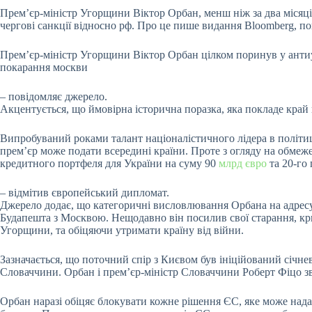
Прем’єр-міністр Угорщини Віктор Орбан, менш ніж за два місяці
чергові санкції відносно рф. Про це пише видання Bloomberg, п
Прем’єр-міністр Угорщини Віктор Орбан цілком поринув у антиу
покарання москви
– повідомляє джерело.
Акцентується, що ймовірна історична поразка, яка покладе край 
Випробуваний роками талант націоналістичного лідера в політиці
прем’єр може подати всередині країни. Проте з огляду на обмеж
кредитного портфеля для України на суму 90
млрд євро
та 20-го 
– відмітив європейський дипломат.
Джерело додає, що категоричні висловлювання Орбана на адресу
Будапешта з Москвою. Нещодавно він посилив свої старання, кри
Угорщини, та обіцяючи утримати країну від війни.
Зазначається, що поточний спір з Києвом був ініційований січн
Словаччини. Орбан і прем’єр-міністр Словаччини Роберт Фіцо зв
Орбан наразі обіцяє блокувати кожне рішення ЄС, яке може надат