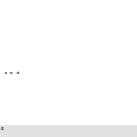
 I comment.
ни