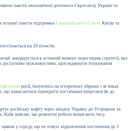
иняючи пакети економічної допомоги Євросоюзу Україні та
и останні пакети підтримки
Європейського Союзу
Києву та
поступається на 20 пунктів.
ичай завершується в останній момент переглядом стратегії, яку
раз достатніми можливостями, щоб відмінити блокування
торгнення
росії, базуючись на історичних образах і зв’язках
в, що намагаються перекрити постачання енергоносіїв до
ортує російську нафту через західну Україну до Угорщини та
; Київ заявляє, що ремонтні роботи вимагають часу.
заявив у середу, що не очікує відновлення постачання до 3