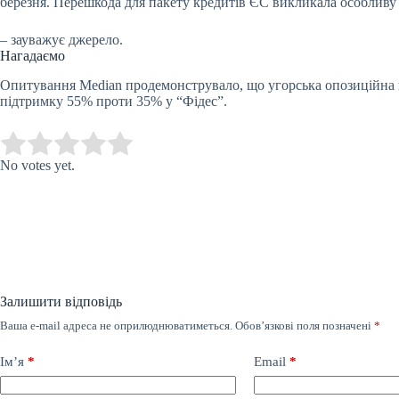
березня. Перешкода для пакету кредитів ЄС викликала особливу 
– зауважує джерело.
Нагадаємо
Опитування Median продемонструвало, що угорська опозиційна по
підтримку 55% проти 35% у “Фідес”.
Submit Rating
Rate this item:
No votes yet.
Залишити відповідь
Ваша e-mail адреса не оприлюднюватиметься.
Обов’язкові поля позначені
*
Ім’я
*
Email
*