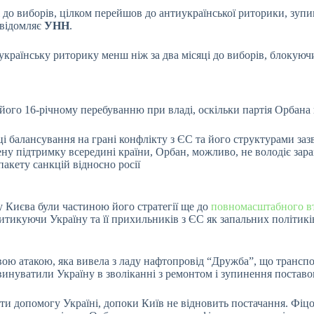
 до виборів, цілком перейшов до антиукраїнської риторики, зуп
овідомляє
УНН
.
країнську риторику менш ніж за два місяці до виборів, блокуюч
його 16-річному перебуванню при владі, оскільки партія Орбана 
 балансування на грані конфлікту з ЄС та його структурами зазв
ену підтримку всередині країни, Орбан, можливо, не володіє за
пакету санкцій відносно росії
 Києва були частиною його стратегії ще до
повномасштабного в
тикуючи Україну та її прихильників з ЄС як запальних політикі
евою атакою, яка вивела з ладу нафтопровід “Дружба”, що трансп
инуватили Україну в зволіканні з ремонтом і зупинення поставок
и допомогу Україні, допоки Київ не відновить постачання. Фіцо 